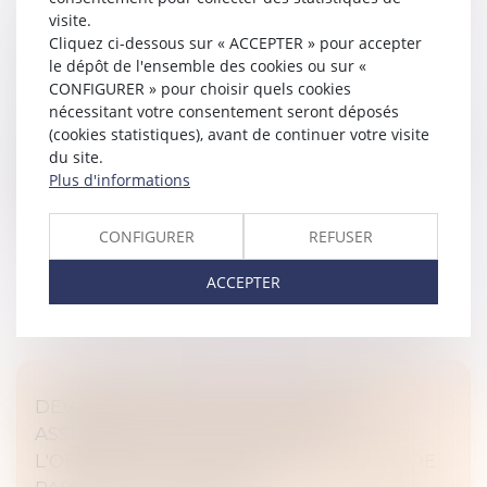
visite.
Cliquez ci-dessous sur « ACCEPTER » pour accepter
QUELLES SONT LES OBLIGATIONS LIÉES À
le dépôt de l'ensemble des cookies ou sur «
LA CARTE BTP ?
CONFIGURER » pour choisir quels cookies
Droit immobilier
/
Droit de la construction
nécessitant votre consentement seront déposés
La carte d’identification professionnelle d’un salarié du
(cookies statistiques), avant de continuer votre visite
BTP, souvent abrégée en carte BTP, est un document
du site.
administratif incontournable dans le secteur du
Plus d'informations
bâtiment en France....
CONFIGURER
REFUSER
Lire la suite
ACCEPTER
DEVOIR DE CONSEIL DU NOTAIRE ET
ASSURANCE-VIE : LE POINT SUR
L'OBLIGATION D'INFORMATION EN CAS DE