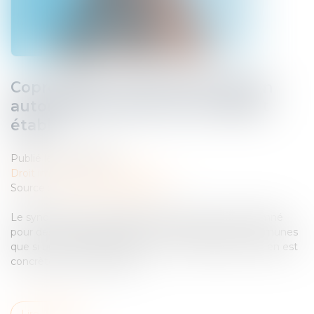
Copropriété : pas de présomption
automatique sans vice ou défaut
établi
Publié le :
06/05/2025
Droit immobilier
/
Copropriété
Source :
www.lemag-juridique.com
Le syndicat des copropriétaires ne peut être condamné
pour des dommages survenus dans les parties communes
que si un vice de construction ou un défaut d’entretien est
concrètement caractérisé...
Lire la suite