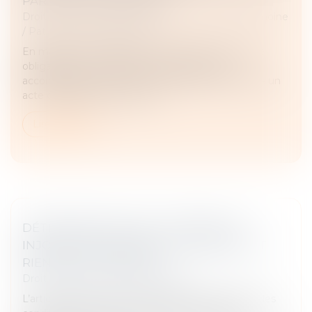
PARTAGE SUCCESSORAL
Droit de la famille, des personnes et de leur patrimoine
/
Patrimoine et succession
En matière successorale, le notaire est tenu à une
obligation de conseil envers les parties qu’il
accompagne, notamment lorsqu’il intervient dans un
acte de partage. Ce devoir e...
Lire la suite
DÉTERMINATION DE LA CRÉANCE ET
INJONCTION DE PAYER : LE CONTRAT ET
RIEN QUE LE CONTRAT !
Droit immobilier
/
Baux d'habitation
L’article 1405 du Code de procédure civile prévoit les