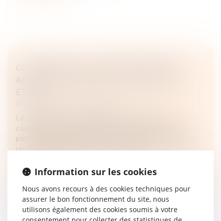
COPROPRIÉTÉ : PAS DE PRÉSOMPTION
AUTOMATIQUE SANS VICE OU DÉFAUT
ÉTABLI
Droit immobilier
/
Copropriété
Le syndicat des copropriétaires ne peut être
condamné pour des dommages survenus dans les
parties communes que si un vice de construction ou
un défaut d’entretien est concrèteme...
Lire la suite
Information sur les cookies
Nous avons recours à des cookies techniques pour
assurer le bon fonctionnement du site, nous
utilisons également des cookies soumis à votre
consentement pour collecter des statistiques de