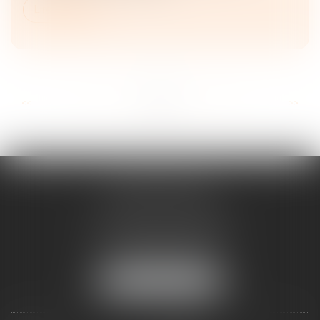
Lire la suite
...
...
<<
<
15
16
17
18
19
20
21
>
>>
ANNE BOSSON
2 Impasse de la Passerelle
74200 THONON-LES-BAINS
Tél :
04 50 17 24 56
NOUS LOCALISER