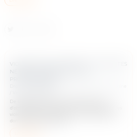
VIOLENCES SUR LES ENFANTS : LES ALERTES
NE SONT PAS AISÉES POUR LES
PROFESSIONNELS
Droit de la famille, des personnes et de leur patrimoine
/
Violences familiales
De septembre 2024 à février 2025, le Groupe
d'observation de la protection des enfants contre les
violences (Gopev), émanation de six organisations,
dont la Cnape, a réalisé des...
Lire la suite