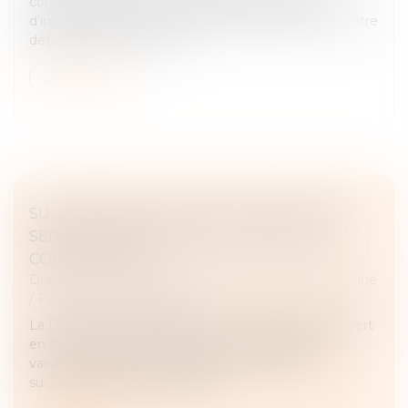
conditions de mise en œuvre de la procédure
d’injonction de payer. La créance doit notamment être
déterminée en vertu des...
Lire la suite
SUCCESSIONS VACANTES : DE NOUVEAUX
SERVICES EN LIGNE UTILES POUR LES
COLLECTIVITÉS
Droit de la famille, des personnes et de leur patrimoine
/
Patrimoine et succession
La Direction générale des Finances publiques a ouvert
en 2022 un service en ligne pour les successions
vacantes. Depuis cette année, ce Portail des
successions vacantes propose...