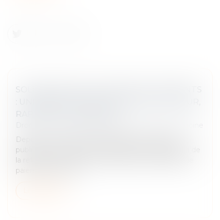
SOLIDARITÉ FISCALE ENTRE EX-CONJOINTS
: UNE RÉFORME APPLIQUÉE AVEC RIGUEUR,
RAPIDITÉ ET HUMANITÉ
Droit de la famille, des personnes et de leur patrimoine
Depuis un an, la direction générale des Finances
publiques (DGFiP) s'est mobilisée pour l'application de
la réforme du dispositif de décharge de solidarité de
paiement entre ex-...
Lire la suite