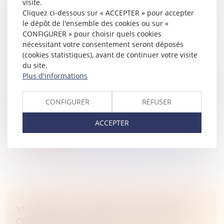
visite.
Cliquez ci-dessous sur « ACCEPTER » pour accepter
CLAUSE DE PRÉCIPUT : LE PRÉLÈVEMENT
le dépôt de l'ensemble des cookies ou sur «
DU CONJOINT SURVIVANT N’EST PAS UNE
CONFIGURER » pour choisir quels cookies
nécessitant votre consentement seront déposés
OPÉRATION DE PARTAGE
(cookies statistiques), avant de continuer votre visite
Droit de la famille, des personnes et de leur patrimoine
du site.
/
Patrimoine et succession
Plus d'informations
Le prélèvement préciputaire prévu par l’article 1515 du
Code civil permet à un époux, survivant, de prélever
CONFIGURER
REFUSER
certains biens de la communauté avant tout partage,
selon des modali...
ACCEPTER
Lire la suite
VICE CACHÉ : LA PRESCRIPTION COURT À
COMPTER DE LA MISE EN CAUSE PAR LE