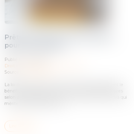
Prêts à taux zéro : des précisions
pour les nouveaux
Publié le :
11/06/2025
Droit immobilier
/
Droit de la propriété
Source :
www.weblex.fr
La loi de finances pour 2025 a étendu temporairement le
bénéfice du prêt à taux zéro à de nouveaux bénéficiaires
selon des modalités qui viennent d’être précisées. Voilà qui
mérite quelques explications…
Lire la suite