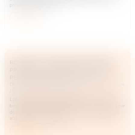
précisées. Voilà qui mér...
Lire la suite
RÈGLEMENT D’UN EMPRUNT SUR BIEN
PROPRE : LA COMMUNAUTÉ N’A DROIT À
RÉCOMPENSE QUE SUR LE CAPITAL
Droit de la famille, des personnes et de leur patrimoine
/
Couples et régime matrimoniaux
Lorsqu’un emprunt est contracté pour financer un
bien propre, le remboursement de ses mensualités par
des fonds communs peut ouvrir droit à récompense
au profit de la communauté...
Lire la suite