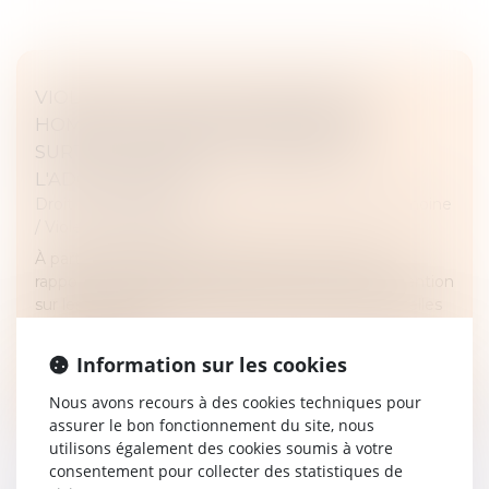
VIOLENCES SEXUELLES ENVERS LES
HOMMES : DES AGRESSIONS SUBIES
SURTOUT PENDANT L'ENFANCE ET
L'ADOLESCENCE
Droit de la famille, des personnes et de leur patrimoine
/
Violences familiales
À partir des résultats de l’enquête "Violences et
rapports de genre" de 2015, l’Ined a porté son attention
sur les violences subies par les hommes. Bien qu'elles
soient moins fr...
Information sur les cookies
Lire la suite
Nous avons recours à des cookies techniques pour
assurer le bon fonctionnement du site, nous
utilisons également des cookies soumis à votre
consentement pour collecter des statistiques de