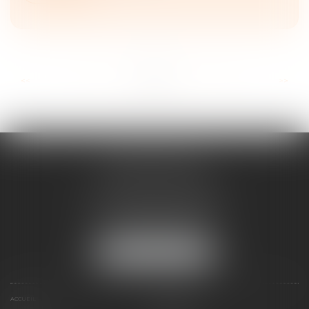
...
...
<<
<
12
13
14
15
16
17
18
>
>>
ANNE BOSSON
2 Impasse de la Passerelle
74200 THONON-LES-BAINS
Tél :
04 50 17 24 56
NOUS LOCALISER
ACCUEIL
ANNE BOSSON