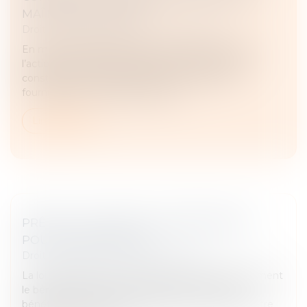
MAÎTRE D’OUVRAGE
Droit immobilier
/
Droit de la construction
En matière de garantie des vices cachés, lorsque
l’action est exercée de manière récursoire par un
constructeur ou son assureur à l’encontre du
fournisseur de matériaux, le déla...
Lire la suite
PRÊTS À TAUX ZÉRO : DES PRÉCISIONS
POUR LES NOUVEAUX
Droit immobilier
/
Droit de la propriété
La loi de finances pour 2025 a étendu temporairement
le bénéfice du prêt à taux zéro à de nouveaux
bénéficiaires selon des modalités qui viennent d’être