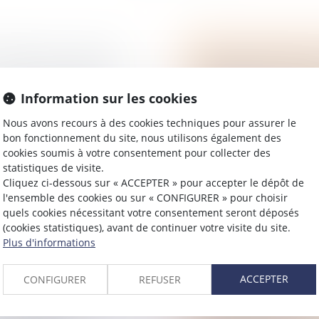
SIONS DE LOYER ?
688 COMMUNES R
BOOSTER LE LOG
Information sur les cookies
Droit immobilier
/
Ces
 loyers : l'indice de
bitation, l'indice des
Le gouvernement a p
Nous avons recours à des cookies techniques pour assurer le
la crise du logemen
bon fonctionnement du site, nous utilisons également des
cookies soumis à votre consentement pour collecter des
reclassées en zone te
statistiques de visite.
Cliquez ci-dessous sur « ACCEPTER » pour accepter le dépôt de
Lire la suite
l'ensemble des cookies ou sur « CONFIGURER » pour choisir
quels cookies nécessitant votre consentement seront déposés
(cookies statistiques), avant de continuer votre visite du site.
Plus d'informations
ACCEPTER
CONFIGURER
REFUSER
 VALORISATION
ENCADREMENT DES
T DE LUTTE
RECONDUIT JUSQU