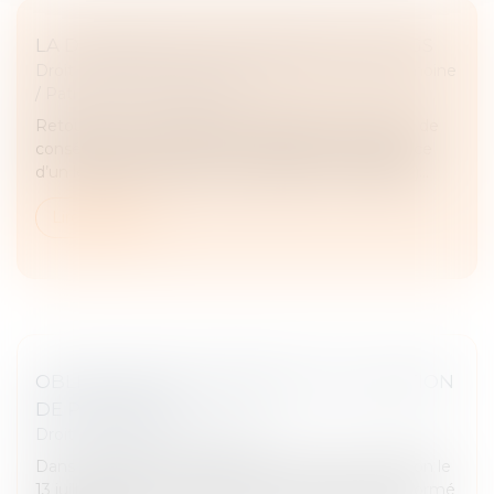
LA DEMANDE EN DÉLIVRANCE D’UN LEGS
Droit de la famille, des personnes et de leur patrimoine
/
Patrimoine et succession
Retour sur un concept assez abstrait mais source de
conséquences pratiques : la demande en délivrance
d’un legs (Cass. Civ 1ère, 21 juin 2023, n° 21-20.396)...
Lire la suite
OBLIGATION DE GARANTIE ET ALLOCATION
DE PROVISION
Droit immobilier
/
Copropriété
Dans une affaire portée devant la Cour de cassation le
13 juillet dernier, une agence immobilière avait informé