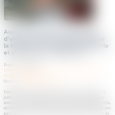
Audition du mineur dans le cadre
d’une demande de modification de
la fixation de sa résidence habituelle
et principe du contradictoire
Publié le :
25/07/2023
Droit de la famille, des personnes et de leur patrimoine
/
Divorce et séparation
Source :
www.lemag-juridique.com
Dans l’affaire présentée devant la Cour de cassation le 12
juillet dernier, un jugement avait fixé l’autorité parentale
exercée sur un enfant de manière conjointe par les parents,
et fixé la résidence habituelle de l’enfant au domicile de son
père, avec un droit de visite et d’hébergement au profit de