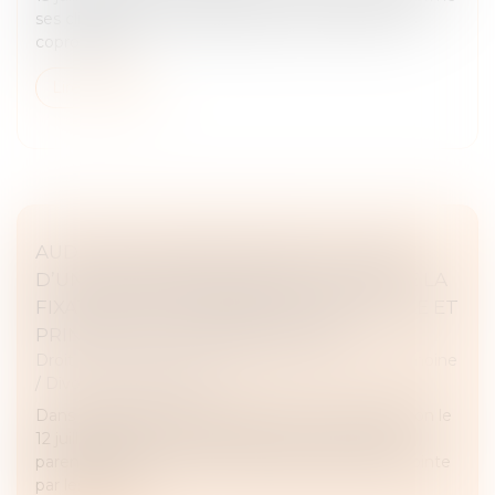
ses clients, parmi lesquels figurait un syndicat des
copropriétai...
Lire la suite
AUDITION DU MINEUR DANS LE CADRE
D’UNE DEMANDE DE MODIFICATION DE LA
FIXATION DE SA RÉSIDENCE HABITUELLE ET
PRINCIPE DU CONTRADICTOIRE
Droit de la famille, des personnes et de leur patrimoine
/
Divorce et séparation
Dans l’affaire présentée devant la Cour de cassation le
12 juillet dernier, un jugement avait fixé l’autorité
parentale exercée sur un enfant de manière conjointe
par les parent...