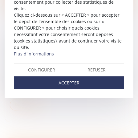
consentement pour collecter des statistiques de
visite.
Cliquez ci-dessous sur « ACCEPTER » pour accepter
le dépôt de l'ensemble des cookies ou sur «
CONFIGURER » pour choisir quels cookies
nécessitant votre consentement seront déposés
(cookies statistiques), avant de continuer votre visite
LE MAÎTRE D’OUVRAGE NE DOIT PAS
du site.
VÉRIFIER LA DATE DE DÉLIVRANCE DE LA
Plus d'informations
GARANTIE DE PAIEMENT
Droit immobilier
/
Droit de la construction
CONFIGURER
REFUSER
Récemment, la Troisième Chambre civile de la Cour de
cassation a affirmé que l’obligation de vérification du
ACCEPTER
maître de l’ouvrage, en vertu de l’article 14-1 de la loi du
31 déce...
Lire la suite