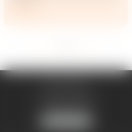
Lire la suite
...
...
<<
<
64
65
66
67
68
69
70
>
>>
ANNE BOSSON
2 Impasse de la Passerelle
74200 THONON-LES-BAINS
Tél :
04 50 17 24 56
NOUS LOCALISER