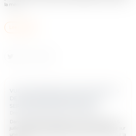
la mère...
Lire la suite
VUE SUR PROPRIÉTÉ : ÉCHEC DES RÈGLES
DE DISTANCE EN PRÉSENCE D’UNE
SERVITUDE GREVANT LE FONDS
Droit immobilier
/
Droit de la construction
Dans un litige porté devant la Cour de cassation le 6
juillet dernier, les propriétaires d'une maison édifiée sur
une parcelle, comprenant deux fenêtres donnant sur la