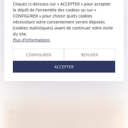
Cliquez ci-dessous sur « ACCEPTER » pour accepter
VALORISATION DES APPLICATIONS DE
le dépôt de l'ensemble des cookies ou sur «
PRÉVENTION ET DE LUTTE CONTRE LES
CONFIGURER » pour choisir quels cookies
VIOLENCES FAITES AUX FEMMES
nécessitant votre consentement seront déposés
Droit de la famille, des personnes et de leur patrimoine
(cookies statistiques), avant de continuer votre visite
/
Violences familiales
du site.
Plus d'informations
Les ministères chargés de l’Égalité entre les femmes
et les hommes et de la Lutte contre les
discriminations, de la Justice, de l’Intérieur et des
CONFIGURER
REFUSER
Outre-mer, et des Transports p...
ACCEPTER
Lire la suite
ENCADREMENT DES LOYERS : LE DISPOSITIF
EST RECONDUIT JUSQU’EN JUILLET 2025
Droit immobilier
/
Baux d'habitation