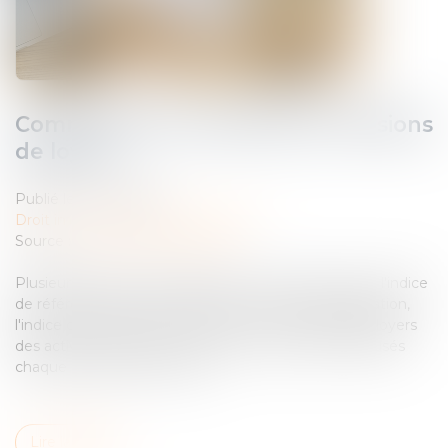
Comment sont calculées les révisions
de loyer ?
Publié le :
04/09/2024
Droit immobilier
/
Baux d'habitation
Source :
www.economie.gouv.fr
Plusieurs indices sont utilisés pour réviser les loyers : l'indice
de référence des loyers (IRL) pour les loyers d'habitation,
l'indice des loyers commerciaux (ILC) et l'indice des loyers
des activités tertiaires (ILAT). Ils sont calculés et diffusés
chaque trimestre par l'Insee...
Lire la suite