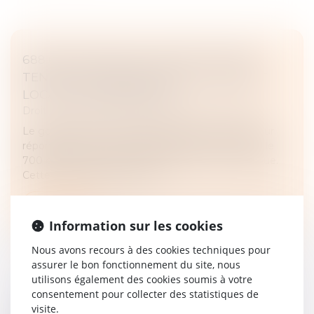
688 COMMUNES RECLASSÉES EN ZONE
TENDUE POUR BOOSTER LE LOGEMENT
LOCATIF INTERMÉDIAIRE
Droit immobilier
/
Cession et gestion d'immeuble
Le gouvernement a pris une décision majeure pour
répondre à la crise du logement en France : près de
700 communes ont été reclassées en zone tendue.
Cette initiative permet d’ou...
Lire la suite
Information sur les cookies
Nous avons recours à des cookies techniques pour
assurer le bon fonctionnement du site, nous
utilisons également des cookies soumis à votre
consentement pour collecter des statistiques de
LANCEMENT D’UN APPEL À PROJETS :
visite.