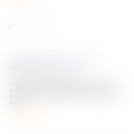
COMMENT SONT CALCULÉES LES
RÉVISIONS DE LOYER ?
Droit immobilier
/
Baux d'habitation
Plusieurs indices sont utilisés pour réviser les loyers :
l'indice de référence des loyers (IRL) pour les loyers
d'habitation, l'indice des loyers commerciaux (ILC) et
l'indice...
Lire la suite