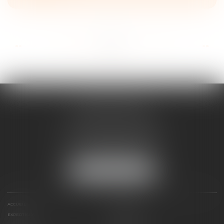
...
...
<<
<
37
38
39
40
41
42
43
>
>>
ANNE BOSSON
2 Impasse de la Passerelle
74200 THONON-LES-BAINS
Tél :
04 50 17 24 56
NOUS LOCALISER
ACCUEIL
ANNE BOSSON
EXPERTISES
RDV EN LIGNE