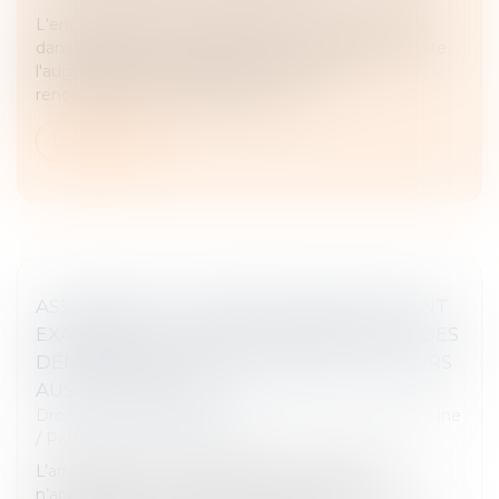
L'encadrement de l'évolution des loyers s'applique
dans les communes situées en zone tendue. Il limite
l'augmentation de certains loyers lors du
renouvellement d'un bail ou d’un...
Lire la suite
ASSURANCE VIE, PRIMES MANIFESTEMENT
EXAGÉRÉES OU DONATION INDIRECTE : DES
DÉMONSTRATIONS PRATIQUES TOUJOURS
AUSSI COMPLEXES
Droit de la famille, des personnes et de leur patrimoine
/
Patrimoine et succession
L’arrêt objet de nos observations aujourd’hui, s’il
n’apporte aucune nouveauté s’agissant de la