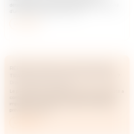
détermination du caractère manifestement exagéré
d’une prime versée sur un contra...
Lire la suite
RÉPARTITION DES COTISATIONS FONDS
TRAVAUX EN FONCTION DES TANTIÈMES ?
Droit immobilier
/
Copropriété
Le propriétaire d'un garage au sein d'une copropriété a
contesté une décision de l'assemblée générale qui
imposait une cotisation annuelle de 5 % du budget
prévisionnel pour ali...
Lire la suite