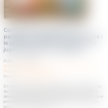
Complexité des opérations de
partage et désignation d’un notaire :
le juge doit en plus commettre un
juge chargé de la surveillance
Publié le :
14/12/2023
Droit de la famille, des personnes et de leur patrimoine
/
Patrimoine et succession
Source :
www.lemag-juridique.com
En matière d’opérations de partage, l'article 1364 alinéa 1er
du Code de procédure civile prévoit que si la complexité
des opérations le justifie, le tribunal désigne un notaire pour
procéder aux opérations de partage et commet un juge
pour surveiller ces opérations...