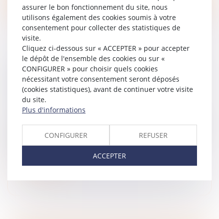
assurer le bon fonctionnement du site, nous
utilisons également des cookies soumis à votre
consentement pour collecter des statistiques de
visite.
Cliquez ci-dessous sur « ACCEPTER » pour accepter
le dépôt de l'ensemble des cookies ou sur «
LE SYNDIC DOIT ACCOMPLIR TOUTES LES
CONFIGURER » pour choisir quels cookies
nécessitant votre consentement seront déposés
DILIGENCES QUI LUI INCOMBENT DANS LA
(cookies statistiques), avant de continuer votre visite
GESTION DES TRAVAUX
du site.
Droit immobilier
/
Copropriété
Plus d'informations
Le syndic commet une faute dans l’accomplissement
de sa mission lorsqu’il n’accomplit pas les diligences lui
CONFIGURER
REFUSER
incombant dans la gestion des travaux votés par le
syndicat des copr...
ACCEPTER
Lire la suite