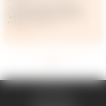
La prescription de l'action en démolition des
constructions irrégulières ne fait pas obstacle à
l'application, par le juge de l'expropriation, d'un
abattement sur la valeur du t...
Lire la suite
...
...
<<
<
52
53
54
55
56
57
58
>
>>
ANNE BOSSON
2 Impasse de la Passerelle
74200 THONON-LES-BAINS