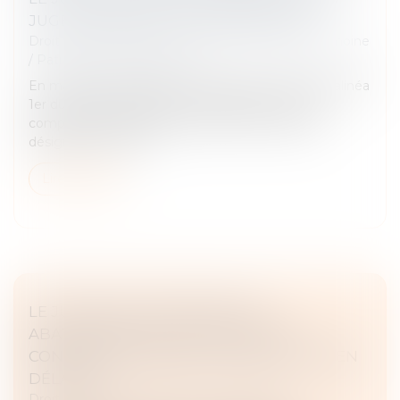
JUGE CHARGÉ DE LA SURVEILLANCE
Droit de la famille, des personnes et de leur patrimoine
/
Patrimoine et succession
En matière d’opérations de partage, l'article 1364 alinéa
1er du Code de procédure civile prévoit que si la
complexité des opérations le justifie, le tribunal
désigne un notaire...
Lire la suite
LE JUGE PEUT APPLIQUER UN
ABATTEMENT POUR ILLICÉITÉ DES
CONSTRUCTIONS SUR LA VALEUR DU BIEN
DÉLAISSÉ
Droit immobilier
/
Droit de la construction