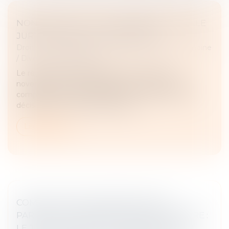
NON-RETOUR ILLICITE D’ENFANT : QUELLE
JURIDICTION EST COMPÉTENTE ?
Droit de la famille, des personnes et de leur patrimoine
/
Divorce et séparation
Le règlement n°2201/2003 du Conseil du 27
novembre 2003, dit Bruxelles II bis, est relatif à la
compétence, la reconnaissance et l’exécution des
décisions en matière matrimonial...
Lire la suite
COMPLEXITÉ DES OPÉRATIONS DE
PARTAGE ET DÉSIGNATION D’UN NOTAIRE :
LE JUGE DOIT EN PLUS COMMETTRE UN