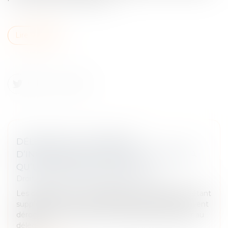
Lire la suite
DÉLÉGATION : LE PRINCIPE
D’INOPPOSABILITÉ DES EXCEPTIONS N’A
QU’UNE VALEUR SUPPLÉTIVE
Droit immobilier
/
Droit de la construction
Les dispositions civiles applicables à la délégation étant
supplétives de la volonté des parties, celles-ci peuvent
déroger à l'interdiction faite au délégué d'opposer au
déléga...