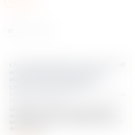
Lire la suite
L’ACTION EN DÉLIVRANCE DE LEGS EST UNE
ACTION PERSONNELLE SOUMISE À LA
PRESCRIPTION QUINQUENNALE DE
L'ARTICLE 2224 DU CODE CIVIL
Droit de la famille, des personnes et de leur patrimoine
/
Patrimoine et succession
Le légataire universel est la personne désignée dans
un testament pour recevoir l’intégralité des biens
laissés par le défunt, après le règlement des dettes et
des charges de la...