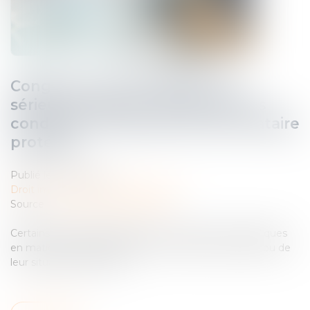
Congé pour motif légitime et
sérieux : précision concernant les
conditions de ressources du locataire
protégé
Publié le :
06/11/2024
Droit immobilier
/
Baux d'habitation
Source :
www.lemag-juridique.com
Certains locataires bénéficient de protections spécifiques
en matière de bail d’habitation en raison de leur âge ou de
leur situation financière...