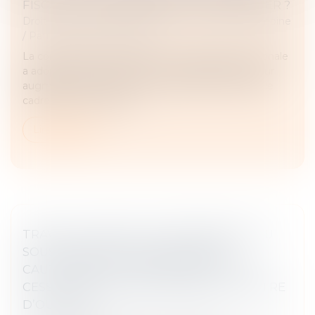
FISCAUX DE L'ASSURANCE-VIE EN DANGER ?
Droit de la famille, des personnes et de leur patrimoine
/
Patrimoine et succession
La commission des Finances de l'Assemblée nationale
a adopté ce jeudi 17 octobre un amendement pour
augmenter la fiscalité sur les assurances vie dans le
cadre d'une succession....
Lire la suite
TRAVAUX CONFIÉS ULTÉRIEUREMENT AU
SOUS-TRAITANT PARTIELLEMENT
CAUTIONNÉS ET OPPOSABILITÉ DE LA
CESSION DE CRÉANCES ENVERS LE MAÎTRE
D’OUVRAGE