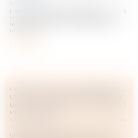
Droit immobilier
/
Droit de la construction
Il résulte des articles 13-1 et 14 de la loi n°75-1334 du 31
décembre 1975 relative à la sous-traitance, que
l'entrepreneur principal ne peut céder la part de sa
créance sur le...
Lire la suite
UNE ÉTUDE SCIENTIFIQUE MONTRE QUE
L'ALCOOL EST UN FACTEUR DÉTERMINANT
DES VIOLENCES SEXISTES ET SEXUELLES EN
MILIEU ÉTUDIANT
Droit de la famille, des personnes et de leur patrimoine
/
Violences familiales
La Mission interministérielle de lutte contre les