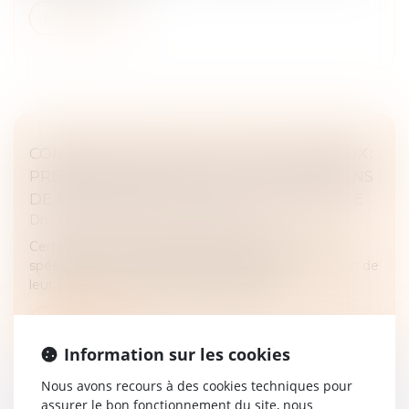
Lire la suite
CONGÉ POUR MOTIF LÉGITIME ET SÉRIEUX :
PRÉCISION CONCERNANT LES CONDITIONS
DE RESSOURCES DU LOCATAIRE PROTÉGÉ
Droit immobilier
/
Baux d'habitation
Certains locataires bénéficient de protections
spécifiques en matière de bail d’habitation en raison de
leur âge ou de leur situation financière...
Lire la suite
Information sur les cookies
Nous avons recours à des cookies techniques pour
assurer le bon fonctionnement du site, nous