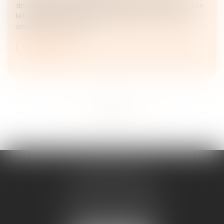
drogues et les conduites addictives (MILDECA) publie
les résultats de l’enquête scientifique « Violences
sexistes et sexuelles...
Lire la suite
...
...
<<
<
31
32
33
34
35
36
37
>
>>
ANNE BOSSON
2 Impasse de la Passerelle
74200 THONON-LES-BAINS
Tél :
04 50 17 24 56