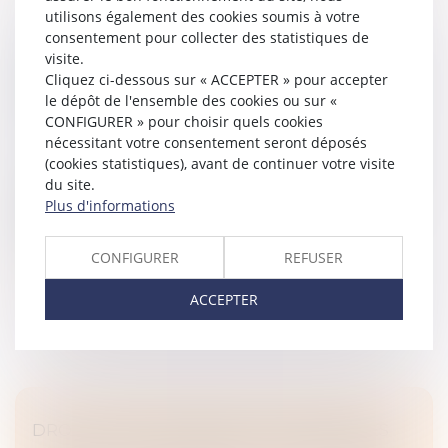
utilisons également des cookies soumis à votre
consentement pour collecter des statistiques de
EPARGNE RETRAITE ET COMMUNAUTÉ
visite.
CONJUGALE : LES BONS COMPTES FONT LES
Cliquez ci-dessous sur « ACCEPTER » pour accepter
le dépôt de l'ensemble des cookies ou sur «
BONS AMIS !
CONFIGURER » pour choisir quels cookies
Droit de la famille, des personnes et de leur patrimoine
nécessitant votre consentement seront déposés
/
Couples et régime matrimoniaux
(cookies statistiques), avant de continuer votre visite
Les faits de l’affaire étaient relativement classiques et
du site.
s’inscrivaient dans le cadre d’un divorce. Plus
Plus d'informations
précisément, un époux marié sans contrat avait, en
cours d’union, alime...
CONFIGURER
REFUSER
Lire la suite
ACCEPTER
DROITS DE SUCCESSION: LES AVANTAGES