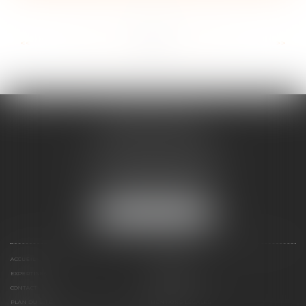
...
...
<<
<
48
49
50
51
52
53
54
>
>>
ANNE BOSSON
2 Impasse de la Passerelle
74200 THONON-LES-BAINS
Tél :
04 50 17 24 56
NOUS LOCALISER
ACCUEIL
ANNE BOSSON
EXPERTISES
RDV EN LIGNE
CONTACT
HONORAIRES
PLAN DU SITE
MENTIONS LÉGALES