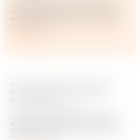
Le ministère de l'Économie vient d'annoncer deux
mesures de soutien aux entreprises du bâtiment et
des travaux publics, l'une concernant le gazole non
routier (GNR) et l'autre,...
Lire la suite
PASSOIRES THERMIQUES : L'EXÉCUTIF
S'ATTAQUE AUX DPE TRONQUÉS DES
PETITES SURFACES
Droit immobilier
/
Baux d'habitation
L'exécutif va modifier, par arrêté, le calcul du DPE
actuel qui pénalise les logements de moins de 40
mètres carrés, pour éviter un nombre important de
classements injustifiés c...