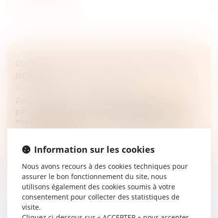
COUP D’ENVOI POUR LE DISPOSITIF BAIL
RÉNOV’ !
Droit immobilier
/
Baux d'habitation
Pour lutter contre la précarité énergétique dans le
parc locatif privé, un nouveau dispositif gratuit a été
mis en place par les pouvoirs publics. Baptisé Bail
Rénov’, ce dispos...
Information sur les cookies
Lire la suite
Nous avons recours à des cookies techniques pour
assurer le bon fonctionnement du site, nous
utilisons également des cookies soumis à votre
consentement pour collecter des statistiques de
visite.
Cliquez ci-dessous sur « ACCEPTER » pour accepter