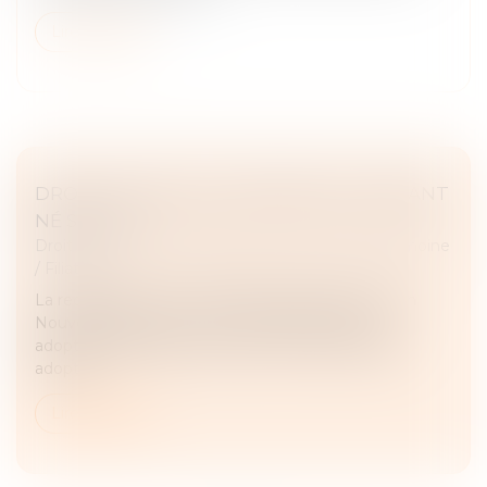
Lire la suite
DROIT D’ACCÈS AUX ORIGINES DE L’ENFANT
NÉ SOUS X
Droit de la famille, des personnes et de leur patrimoine
/
Filiation
La requérante, une ressortissante française née en
Nouvelle-Calédonie, n’eut connaissance de son
adoption qu’après le décès de son second parent
adoptif.
Lire la suite