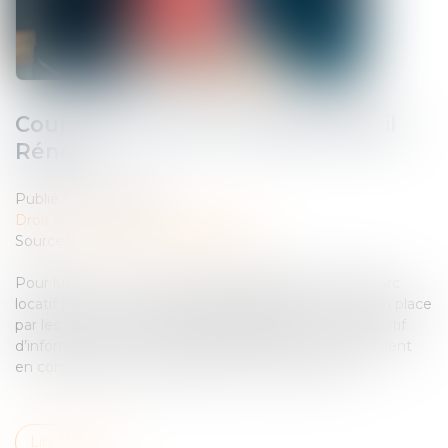
Coup d’envoi pour le dispositif Bail
Rénov’ !
Publié le :
27/02/2024
Droit immobilier
/
Baux d'habitation
Source :
cabinet-rs.expert-infos.com
Pour lutter contre la précarité énergétique dans le parc
locatif privé, un nouveau dispositif gratuit a été mis en place
par les pouvoirs publics. Baptisé Bail Rénov’, ce dispositif
d’informations et de conseils personnalisés, qui intervient
en complément de la plate-forme France Rénov’,...
Lire la suite