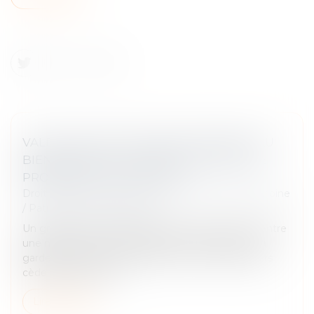
VALEUR DU NOUVEAU BIEN SUBROGÉ AU
BIEN ALIÉNÉ ET ATTEINTE AU DROIT DE
PROPRIÉTÉ : QPC REJETÉE
Droit de la famille, des personnes et de leur patrimoine
/
Patrimoine et succession
Un groupement foncier agricole a été constitué entre
une mère et ses cinq enfants. Cette dernière en a
gardé l’usufruit. Après son décès, un de ses enfants
cède ses parts à ses...
Lire la suite