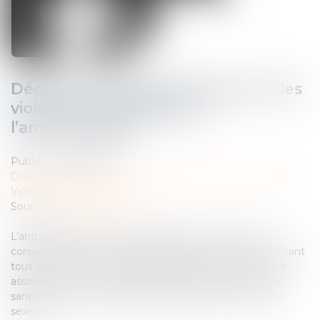
Déconstruire les idées reçues sur les
violences conjugales par
l’anthropologie
Publié le :
25/04/2025
Droit de la famille, des personnes et de leur patrimoine
/
Violences familiales
Source :
theconversation.com
L’anthropologie permet d’appréhender les violences
conjugales comme un problème social complexe touchant
tous les milieux. Plusieurs problématiques sont souvent
associées : crise du modèle patriarcal, exclusion sociale,
santé mentale, représentations érotiques et affectives
sexistes…