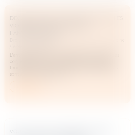
DÉCONSTRUIRE LES IDÉES REÇUES SUR LES
VIOLENCES CONJUGALES PAR
L’ANTHROPOLOGIE
Droit de la famille, des personnes et de leur patrimoine
/
Violences familiales
L’anthropologie permet d’appréhender les violences
conjugales comme un problème social complexe
touchant tous les milieux. Plusieurs problématiques
sont souvent associées : cris...
Lire la suite
VOUS LOUEZ UN LOGEMENT EN LMNP ?