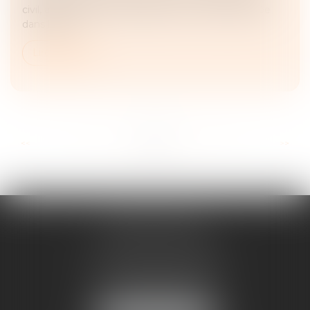
civil, au moyen d’une clause de non-recours insérée
dans le bail...
Lire la suite
...
...
<<
<
16
17
18
19
20
21
22
>
>>
ANNE BOSSON
2 Impasse de la Passerelle
74200 THONON-LES-BAINS
Tél :
04 50 17 24 56