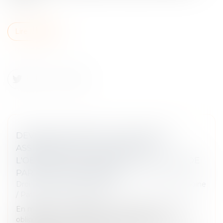
Lire la suite
DEVOIR DE CONSEIL DU NOTAIRE ET
ASSURANCE-VIE : LE POINT SUR
L'OBLIGATION D'INFORMATION EN CAS DE
PARTAGE SUCCESSORAL
Droit de la famille, des personnes et de leur patrimoine
/
Patrimoine et succession
En matière successorale, le notaire est tenu à une
obligation de conseil envers les parties qu’il