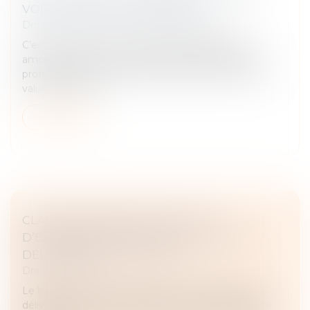
VOICI CE QU'IL FAUT RETENIR
Droit immobilier
/
Droit de la construction
C’est encore une niche fiscale qui disparaît et qui
amoindrit l’attractivité de la location meublée non
professionnelle. Et qui alourdit la taxation de la plus-
value à la revent...
Lire la suite
CLAUSE DE NON-RECOURS : PAS
D’EXONÉRATION DE L’OBLIGATION DE
DÉLIVRANCE DU BAILLEUR
Droit immobilier
Le bailleur ne peut s’exonérer de son obligation de
délivrance, prévue aux articles 1719 et 1720 du Code