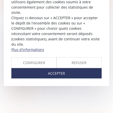
utilisons également des cookies soumis à votre
consentement pour collecter des statistiques de
visite.
Cliquez ci-dessous sur « ACCEPTER » pour accepter
le dépôt de l'ensemble des cookies ou sur «
CONFIGURER » pour choisir quels cookies
SUCCESSIONS VACANTES : DE NOUVEAUX
nécessitant votre consentement seront déposés
(cookies statistiques), avant de continuer votre visite
SERVICES EN LIGNE UTILES POUR LES
du site.
COLLECTIVITÉS
Plus d'informations
Droit de la famille, des personnes et de leur patrimoine
/
Patrimoine et succession
CONFIGURER
REFUSER
La Direction générale des Finances publiques a ouvert
en 2022 un service en ligne pour les successions
ACCEPTER
vacantes. Depuis cette année, ce Portail des
successions vacantes propose...
Lire la suite