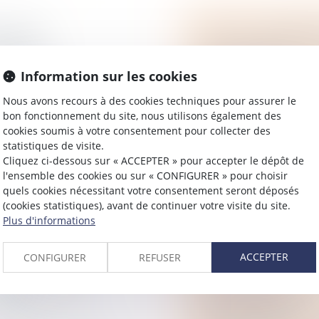
E POUR
DPE : LE CALEND
 AISÉ
DES PASSOIRES 
 patrimoine
/
Droit immobilier
Information sur les cookies
Lors de son discours 
Nous avons recours à des cookies techniques pour assurer le
amiable entre les
Michel Barnier, a déc
bon fonctionnement du site, nous utilisons également des
ge anticipée de son
performance énergétiq
cookies soumis à votre consentement pour collecter des
uridi...
statistiques de visite.
Cliquez ci-dessous sur « ACCEPTER » pour accepter le dépôt de
l'ensemble des cookies ou sur « CONFIGURER » pour choisir
Lire la suite
quels cookies nécessitant votre consentement seront déposés
(cookies statistiques), avant de continuer votre visite du site.
Plus d'informations
ACCEPTER
CONFIGURER
REFUSER
ÈRE : RAPPEL
LA CONSTRUCTIO
TENIR
STATISTIQUES