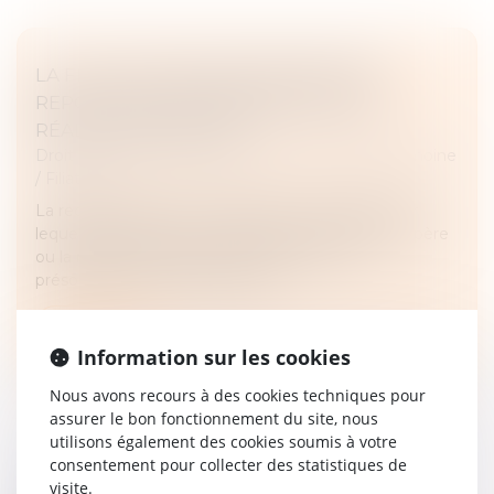
LA FILIATION PAR RECONNAISSANCE
REPOSE SUR UNE PRÉSOMPTION DE
RÉALITÉ BIOLOGIQUE
Droit de la famille, des personnes et de leur patrimoine
/
Filiation
La reconnaissance est l’acte libre et volontaire par
lequel un homme ou une femme déclare être le père
ou la mère d’un enfant ; elle repose sur une
présomption de conformité de...
Lire la suite
Information sur les cookies
Nous avons recours à des cookies techniques pour
assurer le bon fonctionnement du site, nous
utilisons également des cookies soumis à votre
consentement pour collecter des statistiques de
visite.
QUEL EST L’IMPÔT SUR PLUS-VALUE