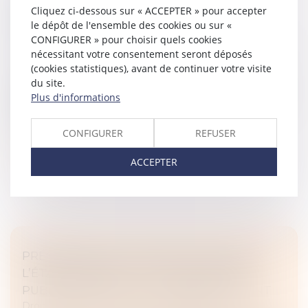
Cliquez ci-dessous sur « ACCEPTER » pour accepter
IMMOBILIÈRE D’UN BIEN REÇU PAR
le dépôt de l'ensemble des cookies ou sur «
SUCCESSION ?
CONFIGURER » pour choisir quels cookies
Droit de la famille, des personnes et de leur patrimoine
nécessitant votre consentement seront déposés
/
Patrimoine et succession
(cookies statistiques), avant de continuer votre visite
Nombreux sont les Français qui possèdent des biens
du site.
immobiliers qui pourront être transmis à leurs héritiers.
Plus d'informations
Ces derniers ont alors plusieurs choix qui s’offrent à
eux...
CONFIGURER
REFUSER
Lire la suite
ACCEPTER
PRÉCISIONS SUR LES SERVITUDES POUR
L’ÉTABLISSEMENT DE CANALISATIONS
PUBLIQUES D’EAU OU D’ASSAINISSEMENT
Droit immobilier
/
Droit de la construction