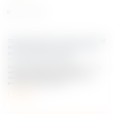
TERRAIN INCONSTRUCTIBLE DU FAIT D’UNE
MODIFICATION DU PLU : CONSÉQUENCE
SUR LA VENTE IMMOBILIÈRE
Droit immobilier
/
Droit de la propriété
Le respect de l'obligation de délivrance conforme du
vendeur d'un terrain vendu comme étant
constructible, s'apprécie à la date du transfert de
propriété, au regard des disposit...
Lire la suite