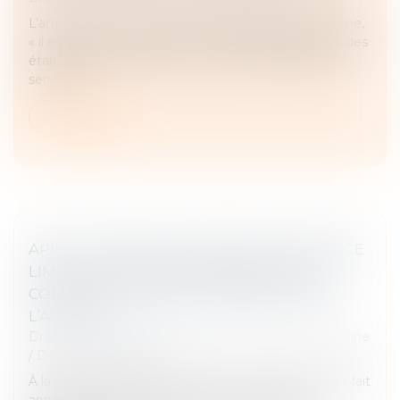
L’article L. 152-1 du Code rural et de la pêche maritime,
« il est institué au profit des collectivités publiques, des
établissements publics ou des concessionnaires de
services...
Lire la suite
APPEL CONTRE LE JUGEMENT DE DIVORCE
LIMITÉ À LA DEMANDE DE PRESTATION
COMPENSATOIRE ET INDIVISIBILITÉ DE
L’ACTION
Droit de la famille, des personnes et de leur patrimoine
/
Divorce et séparation
À la suite du prononcé du divorce, l’ex-femme avait fait
appel de la solution, mais avait limité l’appel aux