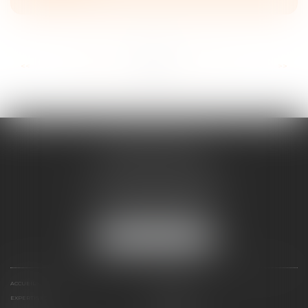
...
...
<<
<
68
69
70
71
72
73
74
>
>>
ANNE BOSSON
2 Impasse de la Passerelle
74200 THONON-LES-BAINS
Tél :
04 50 17 24 56
NOUS LOCALISER
ACCUEIL
ANNE BOSSON
EXPERTISES
RDV EN LIGNE