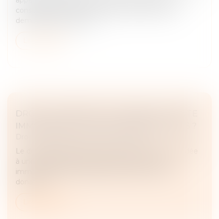
conséquences du divorce, alors formé pour une
demande de prestation...
Lire la suite
DROIT DE PRÉEMPTION URBAIN ET VENTE
IMMOBILIÈRE : QUELLES CONSÉQUENCES ?
Droit immobilier
/
Droit de la propriété
Le droit de préemption urbain est la priorité accordée
à une collectivité locale pour acquérir un bien
immobilier dans le cadre d’une vente ou d’une
donation...
Lire la suite