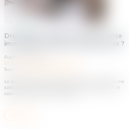
Droit de préemption urbain et vente
immobilière : quelles conséquences ?
Publié le :
30/05/2023
Droit immobilier
/
Droit de la propriété
Source :
formation.lefebvre-dalloz.fr
Le droit de préemption urbain est la priorité accordée à une
collectivité locale pour acquérir un bien immobilier dans le
cadre d’une vente ou d’une donation...
Lire la suite