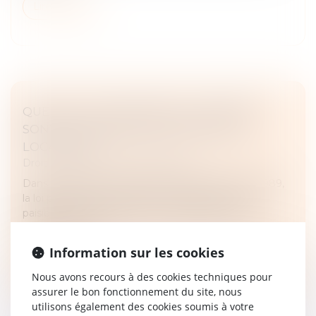
Lire la suite
QUELLES UTILISATIONS DU LOGEMENT
SONT AUTORISÉES DANS UN BAIL DE
LOCATION ?
Droit immobilier
/
Baux d'habitation
Dans le cadre d’un bail soumis à la loi du 6 juillet 1989,
la loi prévoit que le locataire a l’obligation d’user
paisiblement des lieux loués, conformément à la
destination cont...
Information sur les cookies
Lire la suite
Nous avons recours à des cookies techniques pour
assurer le bon fonctionnement du site, nous
utilisons également des cookies soumis à votre