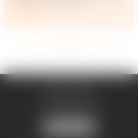
Lire la suite
...
...
<<
<
17
18
19
20
21
22
23
>
>>
ANNE BOSSON
2 Impasse de la Passerelle
74200 THONON-LES-BAINS
Tél :
04 50 17 24 56
NOUS LOCALISER