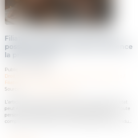
Filiation naturelle et preuve de la
possession d’état : quand commence
la prescription ?
Publié le :
14/04/2025
Droit de la famille, des personnes et de leur patrimoine
/
Filiation
Source :
www.lemag-juridique.com
L’article 330 du Code civil prévoit que la possession d’état
peut être judiciairement constatée à la demande de toute
personne y ayant intérêt, dans un délai de dix ans à
compter de sa cessation ou du décès du parent prétendu...