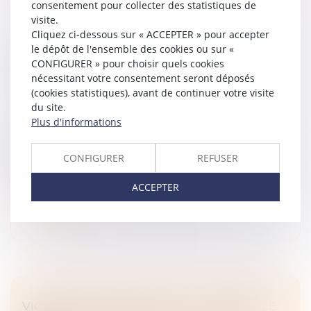
consentement pour collecter des statistiques de
visite.
Cliquez ci-dessous sur « ACCEPTER » pour accepter
FILIATION NATURELLE ET PREUVE DE LA
le dépôt de l'ensemble des cookies ou sur «
POSSESSION D’ÉTAT : QUAND COMMENCE
CONFIGURER » pour choisir quels cookies
nécessitant votre consentement seront déposés
LA PRESCRIPTION ?
(cookies statistiques), avant de continuer votre visite
Droit de la famille, des personnes et de leur patrimoine
du site.
/
Filiation
Plus d'informations
L’article 330 du Code civil prévoit que la possession
d’état peut être judiciairement constatée à la
CONFIGURER
REFUSER
demande de toute personne y ayant intérêt, dans un
délai de dix ans à compte...
ACCEPTER
Lire la suite
VIOLENCES CONJUGALES : LE « CONTRÔLE