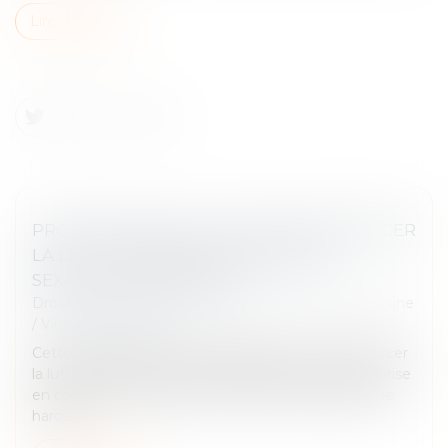
Lire la suite
PROPOSITION DE LOI VISANT À RENFORCER
LA LUTTE CONTRE LES VIOLENCES
SEXUELLES ET SEXISTES
Droit de la famille, des personnes et de leur patrimoine
/
Violences familiales
Cette proposition de loi transpartisane vise à renforcer
la lutte contre les violences sexistes et sexuelles : prise
en compte des attitudes coercitives dans le délit de
harcèle...