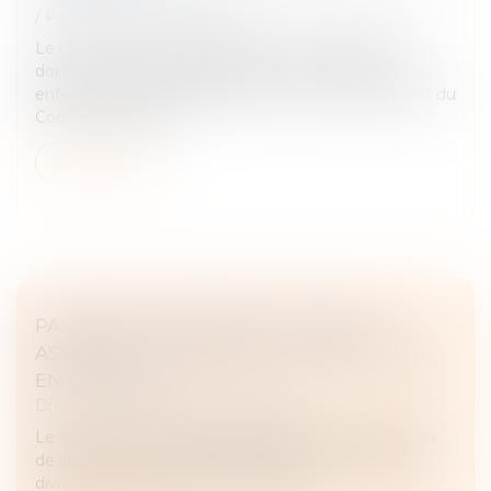
/
Patrimoine et succession
Le droit de retour légal permet à un ascendant
donateur de récupérer les biens qu’il a donnés à un
enfant décédé sans postérité. Prévu à l’article 738-2 du
Code civil, ce droit...
Lire la suite
PASSOIRES THERMIQUES : LE SÉNAT
ASSOUPLIT LES INTERDICTIONS DE MISES
EN LOCATION
Droit immobilier
/
Baux d'habitation
Le Sénat a voté un assouplissement de l’interdiction
de location des passoires thermiques. Un texte qui
divise et dont l'issue reste incertaine...