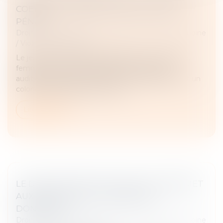
COERCITIF » BIENTÔT DANS LE CODE
PÉNAL ?
Droit de la famille, des personnes et de leur patrimoine
/
Violences familiales
Le jeudi 20 mars 2025, la délégation aux droits des
femmes et la commission des Lois du Sénat
auditionnaient des chercheurs, des magistrates et un
colonel de gendarmerie au suje...
Lire la suite
LE DROIT DE RETOUR LÉGAL SE TRANSMET
AUX HÉRITIERS DE L’ASCENDANT
DONATEUR
Droit de la famille, des personnes et de leur patrimoine