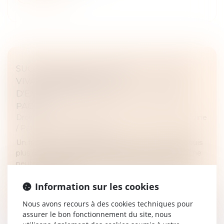
SUCCESSION ENTRE FRÈRES ET SOEURS
VIVANT ENSEMBLE : PAS
D'EXONÉRATION POUR LE COLLATÉRAL
PACSÉ
Droit de la famille, des personnes et de leur patrimoine
/
Patrimoine et succession
Un frère ou une soeur domicilié avec le défunt depuis
plus de 5 ans et âgé de plus de 50 ans (ou infirme) ne
peut pas bénéficier de l'exonération spécifique de
droits de success...
Information sur les cookies
Lire la suite
Nous avons recours à des cookies techniques pour
assurer le bon fonctionnement du site, nous