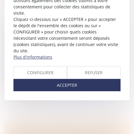
utilisons également des cookies soumis à votre
consentement pour collecter des statistiques de
visite.
Cliquez ci-dessous sur « ACCEPTER » pour accepter
le dépôt de l'ensemble des cookies ou sur «
VOUS ÊTES PROPRIÉTAIRE BAILLEUR ET
CONFIGURER » pour choisir quels cookies
VOUS ENVISAGEZ DES TRAVAUX, ÊTES-VOUS
nécessitant votre consentement seront déposés
ÉLIGIBLE AUX SUBVENTIONS DE L’ANAH ?
(cookies statistiques), avant de continuer votre visite
Droit immobilier
/
Droit de la construction
du site.
Plus d'informations
Vous louez un bien et prévoyez d’y réaliser des travaux.
Vous êtes peut-être éligible aux subventions de
l’Agence nationale de l’habitat (ANAH). Il serait
CONFIGURER
REFUSER
dommage de passer à cô...
ACCEPTER
Lire la suite
DIVORCE ET ENTREPRISE EXPLOITÉE SOUS