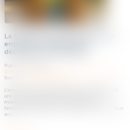
La fraude à la communauté de vie
entraîne l’annulation de la
déclaration de nationalité
Publié le :
07/07/2025
Droit de la famille, des personnes et de leur patrimoine
Source :
www.lemag-juridique.com
L’acquisition de la nationalité française par mariage exige
une communauté de vie affective et matérielle au
moment de la déclaration. En cas de fraude,
l’enregistrement peut être contesté dans un délai de deux
ans...