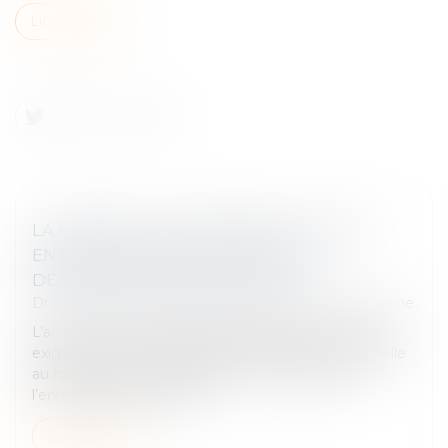
Lire la suite
LA FRAUDE À LA COMMUNAUTÉ DE VIE
ENTRAÎNE L’ANNULATION DE LA
DÉCLARATION DE NATIONALITÉ
Droit de la famille, des personnes et de leur patrimoine
L’acquisition de la nationalité française par mariage
exige une communauté de vie affective et matérielle
au moment de la déclaration. En cas de fraude,
l’enregistrement peut êt...
Lire la suite