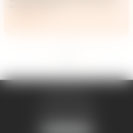
faire face aux nombreux abus en la matière. Face à
l’impuissance de ces d...
Lire la suite
...
...
<<
<
10
11
12
13
14
15
16
>
>>
ANNE BOSSON
2 Impasse de la Passerelle
74200 THONON-LES-BAINS
Tél :
04 50 17 24 56
NOUS LOCALISER