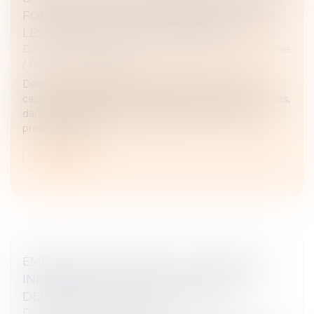
FORME DE SOCIÉTÉ : COMMENT ÉVALUER
LES DROITS SOCIAUX D’UN ÉPOUX ?
Droit de la famille, des personnes et de leur patrimoine
/
Divorce et séparation
Dans un avis rendu le 21 juin dernier, la Cour de
cassation a été saisie par un juge aux affaires familiales,
dans le cadre d’une procédure de divorce, afin de
préciser l’applic...
Lire la suite
EMPRUNT DU SYNDICAT : LA LISTE DES
INFORMATIONS QUE LE PRÊTEUR PEUT
DEMANDER AU SYNDIC EST FIXÉE
Droit immobilier
/
Copropriété