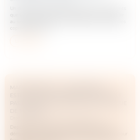
Un décret fixe la liste des informations et documents
que les établissements prêteurs peuvent demander
au syndic pour examiner la solvabilité du syndicat des
copropriétaires ava...
Lire la suite
MAPRIMERÉNOV' : LA SUSPENSION
ESTIVALE NE CONCERNERA FINALEMENT
PAS LES RÉNOVATIONS PAR GESTE UNIQUE
DE TRAVAUX
Droit immobilier
/
Droit de la construction
Depuis plusieurs années, la législation relative au
démarchage téléphonique n’a cessé de se durcir pour