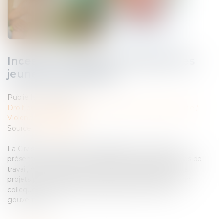
Inceste : la Ciivise veut associer les
jeunes à ses travaux
Publié le :
18/10/2024
Droit de la famille, des personnes et de leur patrimoine
/
Violences familiales
Source :
www.weka.fr
La Ciivise, commission indépendante sur l'inceste, a
présenté vendredi 4 octobre 2024 de nouvelles pistes de
travail, notamment sur les enfants handicapés, et ses
projets pour intégrer les jeunes à ses travaux, lors d'un
colloque aux allures de relance après une crise de
gouvernance...