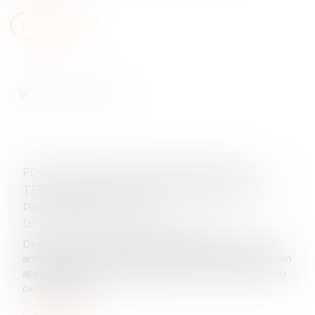
Lire la suite
FOUILLES ARCHÉOLOGIQUES SUR UN
TERRAIN PRIVÉ, DROIT DE PROPRIÉTÉ ET
PARTAGE AVEC L’ÉTAT
Droit immobilier
/
Droit de la propriété
Des particuliers soupçonnant la présence de pièces
antiques avaient fait pratiquer des fouilles sur un terrain
appartenant à une tierce personne et découvert deux
cent soixante-...