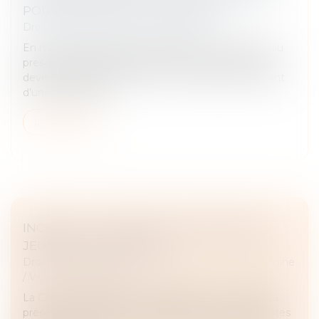
POUR PROUVER UN USUCAPION
Droit immobilier
/
Droit de la propriété
En matière de propriété immobilière, l’usucapion (ou
prescription acquisitive) permet à une personne de
devenir propriétaire d’un bien immobilier en justifiant
d’une possession...
Lire la suite
INCESTE : LA CIIVISE VEUT ASSOCIER LES
JEUNES À SES TRAVAUX
Droit de la famille, des personnes et de leur patrimoine
/
Violences familiales
La Ciivise, commission indépendante sur l'inceste, a
présenté vendredi 4 octobre 2024 de nouvelles pistes