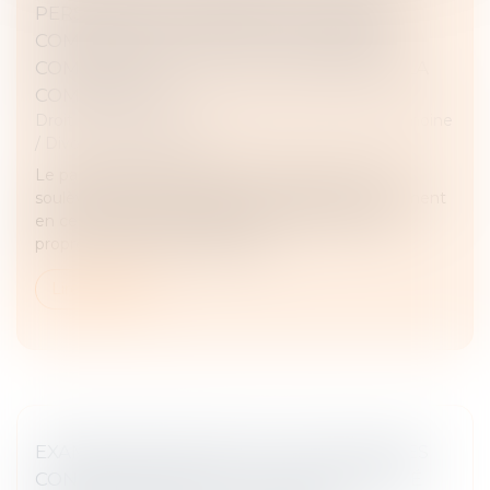
PERSONNEL D'ÉPARGNE DE RETRAITE
COMPLÉMENTAIRE AVEC DES DENIERS
COMMUNS DOIT DES RÉCOMPENSES À LA
COMMUNAUTÉ
Droit de la famille, des personnes et de leur patrimoine
/
Divorce et séparation
Le partage des biens dans le cadre d'un divorce
soulève des enjeux juridiques complexes, notamment
en ce qui concerne la distinction entre les biens
propres et les biens communs...
Lire la suite
EXAMEN NÉCESSAIRE DES TÉMOIGNAGES
CONTENUS DANS L’ACTE DE NOTORIÉTÉ