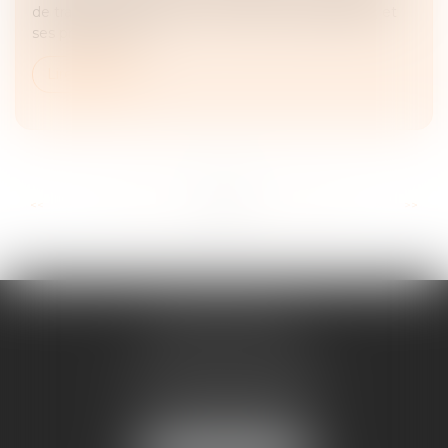
de travail, notamment sur les enfants handicapés, et
ses projets pour i...
Lire la suite
...
...
<<
<
32
33
34
35
36
37
38
>
>>
ANNE BOSSON
2 Impasse de la Passerelle
74200 THONON-LES-BAINS
Tél :
04 50 17 24 56