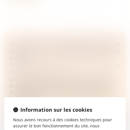
Lire la suite
LE PROJET DE LOI DE FINANCES ET MISE EN
PLACE DE SOLUTIONS PATRIMONIALES D'ICI
FIN 2024
Droit de la famille, des personnes et de leur patrimoine
/
Patrimoine et succession
Limiter l’impact des réformes fiscales Le projet de loi
de finances pour 2025 est dévoilé. Concrètement
qu’est-il possible de faire, sur le plan patrimonial pour
limiter l’impac...
Information sur les cookies
Lire la suite
Nous avons recours à des cookies techniques pour
assurer le bon fonctionnement du site, nous