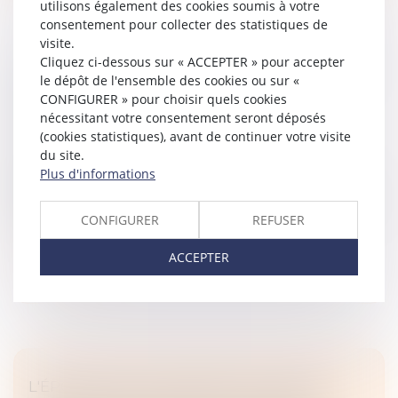
utilisons également des cookies soumis à votre
consentement pour collecter des statistiques de
visite.
Cliquez ci-dessous sur « ACCEPTER » pour accepter
PROJET DE LOI DE FINANCES : LE COUP DE
le dépôt de l'ensemble des cookies ou sur «
MASSUE SUR LE FINANCEMENT DE
CONFIGURER » pour choisir quels cookies
MAPRIMERÉNOV'
nécessitant votre consentement seront déposés
Droit immobilier
/
Droit de la construction
(cookies statistiques), avant de continuer votre visite
du site.
Selon le projet de loi de finances présenté jeudi, la
Plus d'informations
subvention versée par l'État pour financer
MaPrimerénov' s'élèvera à 2,3 milliards d'euros en 2025,
contre 4 milliards anno...
CONFIGURER
REFUSER
Lire la suite
ACCEPTER
L'ÉPOUX AYANT ALIMENTÉ UN COMPTE