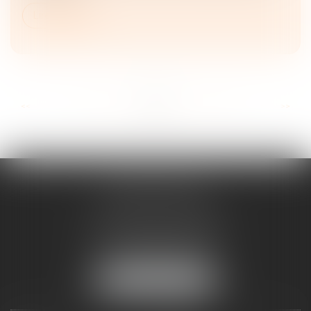
Lire la suite
...
...
<<
<
22
23
24
25
26
27
28
>
>>
ANNE BOSSON
2 Impasse de la Passerelle
74200 THONON-LES-BAINS
Tél :
04 50 17 24 56
NOUS LOCALISER