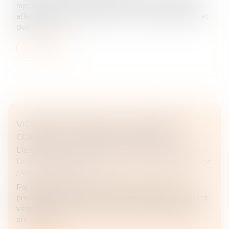
rappelé le principe selon lequel, lorsque des travaux
affectent à la fois des parties communes générales et
des parties c...
Lire la suite
VIOLENCE CONJUGALE : LE CONTRÔLE
COERCITIF, UN CRIME DE LIBERTÉ
DÉSORMAIS DANS LE DROIT FRANÇAIS
Droit de la famille, des personnes et de leur patrimoine
/
Violences familiales
Par l'adoption en première lecture, mardi, de la
proposition de loi "visant à renforcer la lutte contre les
violences sexuelles et sexistes", les députés français
ont validé l'i...