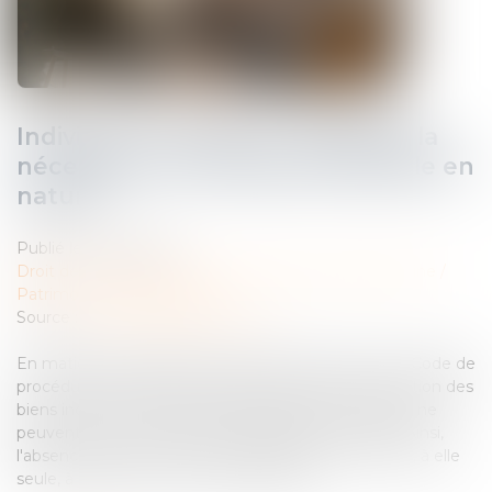
Indivision et licitation : rappel de la
nécessité d’un partage impossible en
nature
Publié le :
21/02/2025
Droit de la famille, des personnes et de leur patrimoine
/
Patrimoine et succession
Source :
www.lemag-juridique.com
En matière de partage successoral, l'article 1377 du Code de
procédure civile pose le principe selon lequel la licitation des
biens indivis ne peut être ordonnée que si ces biens ne
peuvent être commodément partagés en nature. Ainsi,
l'absence d'accord entre les indivisaires ne suffit pas, à elle
seule, à justifier une vente par licitation...