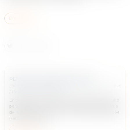
Lire la suite
PENSION DE RÉVERSION EN 2025.
Droit de la famille, des personnes et de leur patrimoine
/
Patrimoine et succession
La pension de réversion est la somme perçue, par une
personne veuve. Ce montant correspond à une partie
de la retraite de son époux ou de son épouse décédée.
Percevoir une pensi...