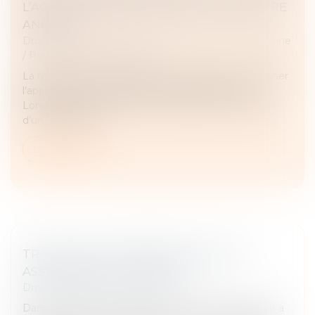
L’ACCORD TRANSACTIONNEL PEUT-IL ÊTRE
ANNULÉ ?
Droit de la famille, des personnes et de leur patrimoine
/
Patrimoine et succession
La révocation d’un testament antérieur peut entraîner
l’application des règles de la dévolution légale.
Lorsqu’un litige survient entre héritiers sur la validité
d’un testament...
Lire la suite
TRAVAUX EN COPROPRIÉTÉ : QUELLE
ASSEMBLÉE DOIT DÉCIDER ?
Droit immobilier
/
Copropriété
Dans un arrêt du 6 février 2025, la Cour de cassation a