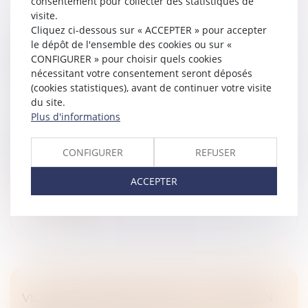
consentement pour collecter des statistiques de
visite.
Cliquez ci-dessous sur « ACCEPTER » pour accepter
INDIVISION ET LICITATION : RAPPEL DE LA
le dépôt de l'ensemble des cookies ou sur «
NÉCESSITÉ D’UN PARTAGE IMPOSSIBLE EN
CONFIGURER » pour choisir quels cookies
NATURE
nécessitant votre consentement seront déposés
(cookies statistiques), avant de continuer votre visite
Droit de la famille, des personnes et de leur patrimoine
du site.
/
Patrimoine et succession
Plus d'informations
En matière de partage successoral, l'article 1377 du
Code de procédure civile pose le principe selon lequel
CONFIGURER
REFUSER
la licitation des biens indivis ne peut être ordonnée que
si ces bien...
ACCEPTER
Lire la suite
VICE DU CONSENTEMENT ET SUCCESSION :