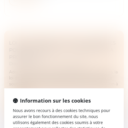
Lire la suite
LOI DE FINANCES 2025 : QUELLES MESURES
POUR LE LOGEMENT ET L’ACCESSION À LA
PROPRIÉTÉ ?
Droit immobilier
/
Droit de la propriété
Adoptée après de nombreux débats parlementaires, la
loi de finances 2025 introduit des mesures clés pour
soutenir le marché immobilier et favoriser l’accession à
la propriété...
Information sur les cookies
Lire la suite
Nous avons recours à des cookies techniques pour
assurer le bon fonctionnement du site, nous
utilisons également des cookies soumis à votre