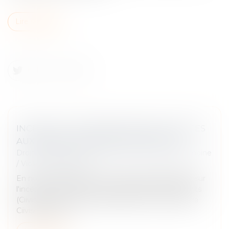
Lire la suite
INCESTE ET VIOLENCES SEXUELLES FAITES
AUX ENFANTS PROPOSITIONS CIIVISE
Droit de la famille, des personnes et de leur patrimoine
/
Violences familiales
En novembre 2023, la Commission indépendante sur
l'inceste et les violences sexuelles faites aux enfants
(Ciivise) formulait 82 préconisations. En juin 2026, la
Ciivise a remis...