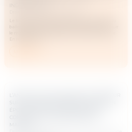
INDEMNITAIRE
Droit immobilier
/
Baux d'habitation
Le locataire d’un logement indécent peut exiger du
bailleur la réalisation des travaux nécessaires tant que
le manquement à l’obligation de délivrance perdure.
En revanche, l’in...
Lire la suite
L’ANNULATION DU MARIAGE POUR ERREUR
SUR LES QUALITÉS ESSENTIELLES DE SON
ÉPOUSE SE PRESCRIT EN CINQ ANS À
COMPTER DE LA CÉLÉBRATION DU
MARIAGE
Droit de la famille, des personnes et de leur patrimoine