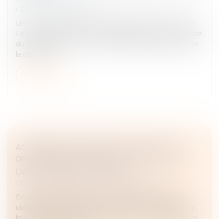
/
Divorce et séparation
Un couple s’est marié le 23 septembre 2017 au Togo.
Le 26 juin 2023, l’époux a assigné son épouse en nullité
du mariage pour erreur sur les qualités essentielles de
la personne...
Lire la suite
ASSURANCE DOMMAGES-OUVRAGE : LA
RESPONSABILITÉ CONTRACTUELLE DE
DROIT COMMUN ÉCARTÉE
Droit immobilier
/
Droit de la construction
En matière d’assurance dommages-ouvrage, les
obligations de l’assureur et les sanctions attachées à
leur méconnaissance sont strictement encadrées par