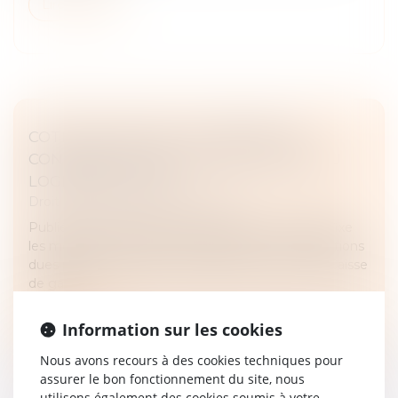
Lire la suite
COTISATIONS 2026 : UN ARRÊTÉ QUI
CONFIRME LES RÈGLES APPLICABLES AU
LOGEMENT SOCIAL
Droit immobilier
/
Baux d'habitation
Publié au Journal officiel, l'arrêté du 1er juin 2026 fixe
les modalités de calcul et de paiement des cotisations
dues par les organismes de logement social à la Caisse
de garan...
Lire la suite
Information sur les cookies
Nous avons recours à des cookies techniques pour
assurer le bon fonctionnement du site, nous
utilisons également des cookies soumis à votre