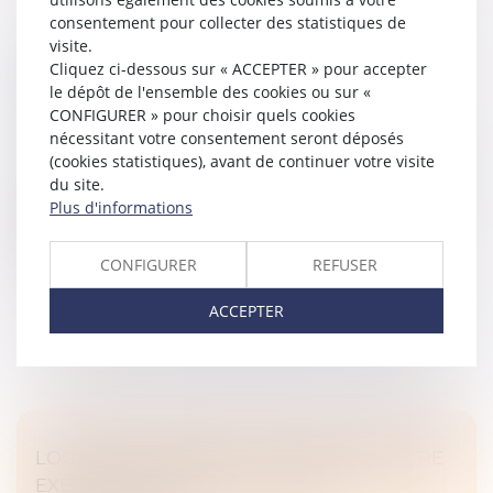
consentement pour collecter des statistiques de
visite.
INSTRUCTION EN FAMILLE SANS
Cliquez ci-dessous sur « ACCEPTER » pour accepter
le dépôt de l'ensemble des cookies ou sur «
AUTORISATION : CONDAMNATION DES
CONFIGURER » pour choisir quels cookies
PARENTS
nécessitant votre consentement seront déposés
Droit de la famille, des personnes et de leur patrimoine
(cookies statistiques), avant de continuer votre visite
Deux parents pratiquent l’instruction en famille pour
du site.
leurs enfants. Le 10 mars 2023, ils reçoivent une mise
Plus d'informations
en demeure d’inscrire leurs enfants dans un
établissement scolaire....
CONFIGURER
REFUSER
Lire la suite
ACCEPTER
LOGEMENT DÉCENT : DISTINCTION ENTRE
EXÉCUTION FORCÉE ET ACTION