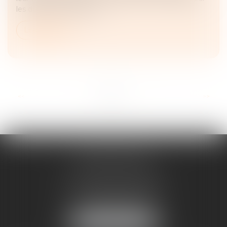
les dispositions d’ordre p...
Lire la suite
...
<<
<
1
2
3
4
5
6
7
>
>>
ANNE BOSSON
2 Impasse de la Passerelle
74200 THONON-LES-BAINS
Tél :
04 50 17 24 56
NOUS LOCALISER