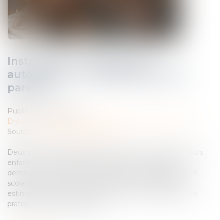
Instruction en famille sans
autorisation : condamnation des
parents
Publié le :
23/06/2026
Droit de la famille, des personnes et de leur patrimoine
Source :
www.lemag-juridique.com
Deux parents pratiquent l’instruction en famille pour leurs
enfants. Le 10 mars 2023, ils reçoivent une mise en
demeure d’inscrire leurs enfants dans un établissement
scolaire. Ils refusent de procéder à cette inscription,
estimant pouvoir continuer l’instruction en famille, qu’ils
pratiquaient déjà auparavant...