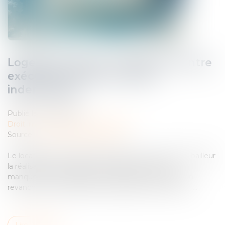
Logement décent : distinction entre
exécution forcée et action
indemnitaire
Publié le :
17/06/2026
Droit immobilier
/
Baux d'habitation
Source :
www.lemag-juridique.com
Le locataire d’un logement indécent peut exiger du bailleur
la réalisation des travaux nécessaires tant que le
manquement à l’obligation de délivrance perdure. En
revanche, l’indemnisation du préjudice subi en raison ...
Lire la suite