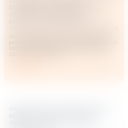
LE PARENT AYANT ASSUMÉ SEUL LES
CHARGES PEUT OBTENIR UNE
CONTRIBUTION RÉTROACTIVE SANS
DÉTAILLER CHAQUE DÉPENSE !
Droit de la famille, des personnes et de leur patrimoine
Une mère assigne un homme en établissement de
paternité à l’égard de ses deux enfants nés en 2014 et
2017. Le père reconnaît finalement les enfants en
2020. En 2021, la mère sai...
Lire la suite
VIOLENCES FAITES AUX FEMMES : FAUT-IL
RÉFORMER L’INCAPACITÉ TOTALE DE
TRAVAIL, OU PLUTÔT L’UTILISER