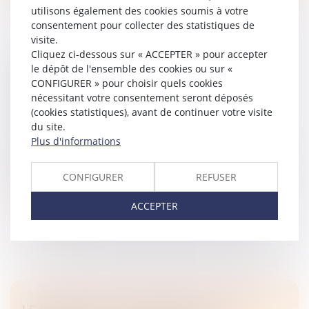
utilisons également des cookies soumis à votre
consentement pour collecter des statistiques de
visite.
Cliquez ci-dessous sur « ACCEPTER » pour accepter
ASSURANCE DOMMAGES-OUVRAGE : LA
le dépôt de l'ensemble des cookies ou sur «
RESPONSABILITÉ CONTRACTUELLE DE
CONFIGURER » pour choisir quels cookies
nécessitant votre consentement seront déposés
DROIT COMMUN ÉCARTÉE
(cookies statistiques), avant de continuer votre visite
Droit immobilier
/
Droit de la construction
du site.
En matière d’assurance dommages-ouvrage, les
Plus d'informations
obligations de l’assureur et les sanctions attachées à
leur méconnaissance sont strictement encadrées par
CONFIGURER
REFUSER
les dispositions d’ordre p...
ACCEPTER
Lire la suite