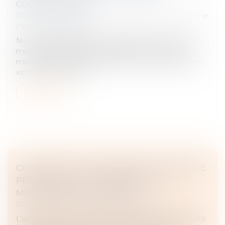
CORRECTEMENT ?
Droit de la famille, des personnes et de leur patrimoine
/
Violences familiales
Notion juridique précise, l’incapacité totale de travail
mériterait d’être appliquée différemment, afin de
mieux rendre compte de la durée de vie gâchée des
victimes de violence...
Lire la suite
CONSTRUCTION : ÉLIGIBILITÉ AU FONDS DE
PRÉVENTION DU PHÉNOMÈNE DE
MOUVEMENTS DE TERRAIN
Droit immobilier
/
Droit de la construction
L’arrêté du 23 avril 2026 modifie les critères d'éligibilité