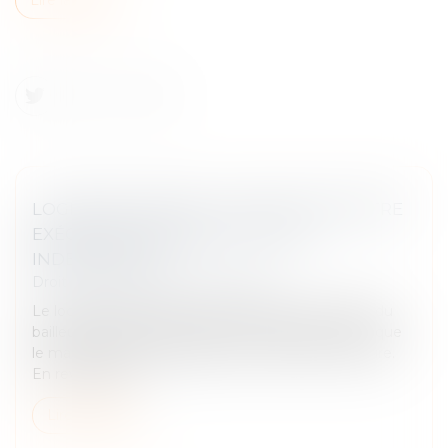
LOGEMENT DÉCENT : DISTINCTION ENTRE
EXÉCUTION FORCÉE ET ACTION
INDEMNITAIRE
Droit immobilier
/
Baux d'habitation
Le locataire d’un logement indécent peut exiger du
bailleur la réalisation des travaux nécessaires tant que
le manquement à l’obligation de délivrance perdure.
En revanche, l’in...
Lire la suite