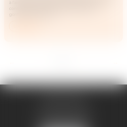
à l'aide pour la prévention des désordres dans les
constructions liés au phénomène de retrait-
gonflement des sols ar...
Lire la suite
...
<<
<
1
2
3
4
5
6
7
>
>>
ANNE BOSSON
2 Impasse de la Passerelle
74200 THONON-LES-BAINS
Tél :
04 50 17 24 56