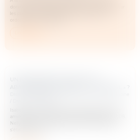
A la suite du départ des locataires d’un logement
donné à la location, des suites d’un congé délivré par
les preneurs, le propriétaire avait obtenu une
ordonnance en injonction...
Lire la suite
UN PARTENAIRE DE PACS PEUT-IL
ABANDONNER LE DOMICILE « CONJUGAL » ?
Droit de la famille, des personnes et de leur patrimoine
/
Divorce et séparation
Isabelle vient d’avoir une violente dispute avec son
amie Nelly avec laquelle elle est pacsée depuis 2008.
Nelly lui annonce qu’elle quitte leur domicile pour
s’établir à une au...