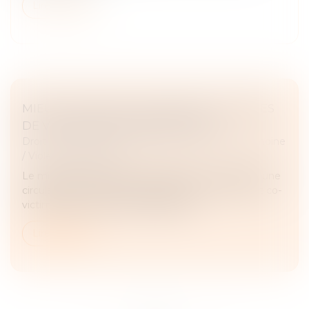
Lire la suite
MIEUX PROTÉGER LES ENFANTS VICTIMES
DE VIOLENCES INTRAFAMILIALES
Droit de la famille, des personnes et de leur patrimoine
/
Violences familiales
Le ministère de la Justice a diffusé, fin août 2024, une
circulaire sur la protection des mineurs victimes et co-
victimes de violences intrafamiliales...
Lire la suite