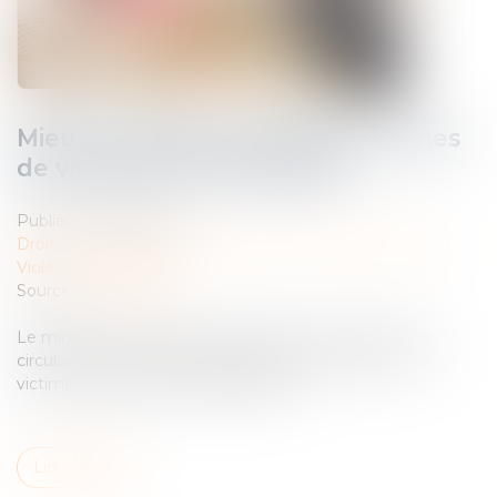
Mieux protéger les enfants victimes
de violences intrafamiliales
Publié le :
27/09/2024
Droit de la famille, des personnes et de leur patrimoine
/
Violences familiales
Source :
www.weka.fr
Le ministère de la Justice a diffusé, fin août 2024, une
circulaire sur la protection des mineurs victimes et co-
victimes de violences intrafamiliales...
Lire la suite