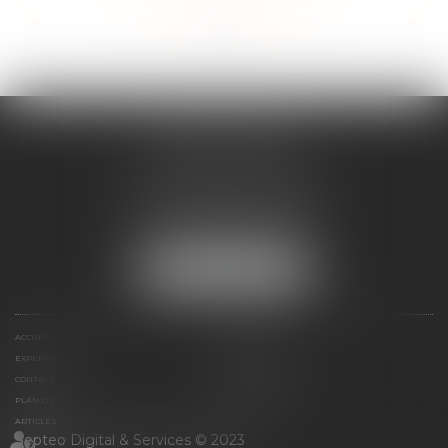
...
...
<<
<
34
35
36
37
38
39
40
>
>>
ANNE BOSSON
2 Impasse de la Passerelle
74200 THONON-LES-BAINS
Tél :
04 50 17 24 56
NOUS LOCALISER
ACCUEIL
ANNE BOSSON
EXPERTISES
RDV EN LIGNE
CONTACT
HONORAIRES
PLAN DU SITE
MENTIONS LÉGALES
ARTICLES
Septeo Digital & Services © 2023