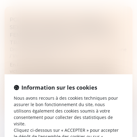
PORTER PLAINTE POUR VIOLENCES
SEXUELLES EN FRANCE : L’ÉPREUVE DES
FEMMES MIGRANTES, TRANSGENRES ET
TRAVAILLEUSES DU SEXE
Droit de la famille, des personnes et de leur patrimoine
/
Violences familiales
En France, accéder à la justice pour les femmes
victimes de violences sexuelles reste un véritable
parcours de combattantes. Mais comment espérer
obtenir justice quand il existe...
Information sur les cookies
Lire la suite
Nous avons recours à des cookies techniques pour
assurer le bon fonctionnement du site, nous
utilisons également des cookies soumis à votre
consentement pour collecter des statistiques de
visite.
Cliquez ci-dessous sur « ACCEPTER » pour accepter
le dépôt de l'ensemble des cookies ou sur «