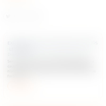
EXPROPRIATION, RÉTROCESSION, RECOURS
: LES DÉLAIS
Droit immobilier
/
Cession et gestion d'immeuble
Selon l’article L. 421-1 du Code de l’expropriation pour
cause d’utilité publique, si les immeubles expropriés
n’ont pas reçu, dans le délai de cinq ans à compter de
l’ordonnanc...
Lire la suite