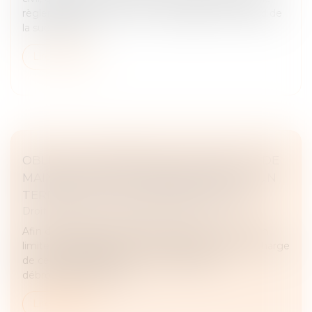
règlement de la dette d’un copartageant à l’égard de
la succession s...
Lire la suite
OBLIGATION DÉBROUSSAILLEMENT ET DE
MAINTIEN EN ÉTAT DÉBROUSSAILLÉ D’UN
TERRAIN LOCALISÉ EN ZONE URBAINE
Droit immobilier
/
Droit de la propriété
Afin de limiter les incendies, ou tout du moins d’en
limiter la propagation, le Code forestier met à la charge
de certains propriétaires une obligation de
débroussaillement, les...
Lire la suite