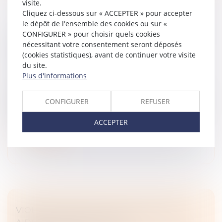
visite.
Cliquez ci-dessous sur « ACCEPTER » pour accepter
le dépôt de l'ensemble des cookies ou sur «
NULLITÉ D’UNE CLAUSE DE RÉPARTITION
CONFIGURER » pour choisir quels cookies
nécessitant votre consentement seront déposés
DES CHARGES D’UN RÈGLEMENT DE
(cookies statistiques), avant de continuer votre visite
COPROPRIÉTÉ ET OFFICE DU JUGE
du site.
Droit immobilier
/
Copropriété
Plus d'informations
Un conflit de copropriété a permis à la Cour de
cassation de faire un rappel utile sur l’annulation de la
CONFIGURER
REFUSER
clause de répartition des charges d’un règlement de
copropriété...
ACCEPTER
Lire la suite
VIOLENCE CONJUGALE : DE NOUVELLES