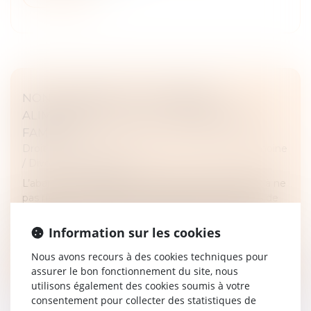
NON-PAIEMENT DE LA PENSION
ALIMENTAIRE ET DÉLIT D’ABANDON DE
FAMILLE
Droit de la famille, des personnes et de leur patrimoine
/
Divorce et séparation
L’abandon de famille constitue un délit consistant à ne
pas remplir ses obligations familiales pendant plus de
deux mois. Constitue le délit d’abandon de famille, le
fait pour u...
Information sur les cookies
Lire la suite
Nous avons recours à des cookies techniques pour
assurer le bon fonctionnement du site, nous
utilisons également des cookies soumis à votre
consentement pour collecter des statistiques de