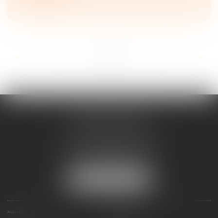
...
...
<<
<
49
50
51
52
53
54
55
>
>>
ANNE BOSSON
2 Impasse de la Passerelle
74200 THONON-LES-BAINS
Tél :
04 50 17 24 56
NOUS LOCALISER
ACCUEIL
ANNE BOSSON