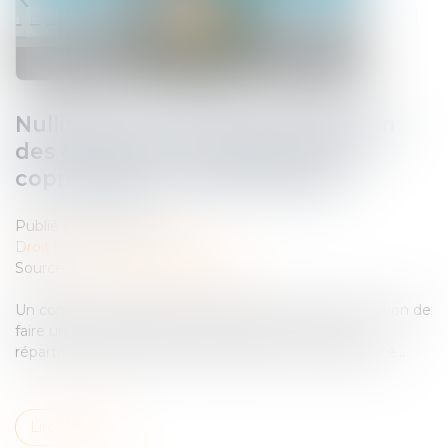
Nullité d’une clause de répartition
des charges d’un règlement de
copropriété et office du juge
Publié le :
13/02/2024
Droit immobilier
/
Copropriété
Source :
www.lemag-juridique.com
Un conflit de copropriété a permis à la Cour de cassation de
faire un rappel utile sur l’annulation de la clause de
répartition des charges d’un règlement de copropriété...
Lire la suite