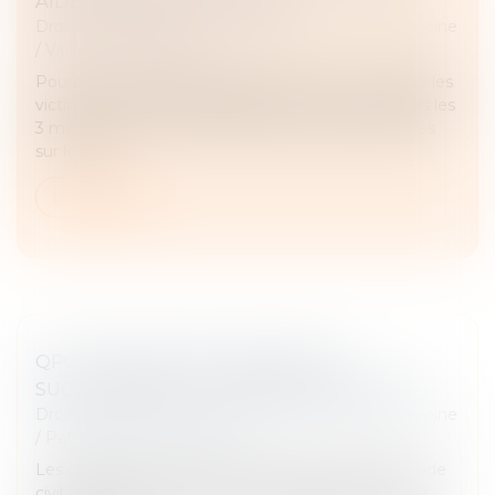
AIDES POUR LES VICTIMES
Droit de la famille, des personnes et de leur patrimoine
/
Violences familiales
Pourquoi est-il indispensable de prendre en charge les
victimes de violences conjugales ? 1 victime toutes les
3 minutes. Voici le chiffre choc des dernières études
sur les viol...
Lire la suite
QPC : PARTAGE DE L'INDIVISION
SUCCESSORALE ET PRINCIPE D'ÉGALITÉ
Droit de la famille, des personnes et de leur patrimoine
/
Patrimoine et succession
Les dispositions des articles 1476, 864 et 865 du Code
civil, qui prévoient un mécanisme particulier pour le