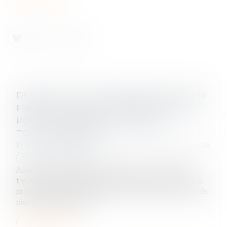
DIRECTIVE SUR LES VIOLENCES FAITES AUX
FEMMES : UNE VICTOIRE EN DEMI-TEINTE
POUR LE PARLEMENT EUROPÉEN -
TOUTELEUROPE.EU
Droit de la famille, des personnes et de leur patrimoine
/
Violences familiales
Après de nombreuses discussions, un accord a été
trouvé sur la première directive européenne visant à
protéger les femmes victimes de violences. Principale
pierre d’achoppement,...
Lire la suite