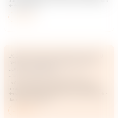
d'un immeuble avait confié des travaux de ravalement
de façade et d'ét...
Lire la suite
L'OBLIGATION DE L'ARCHITECTE FACE AU
DÉFICIT DE SURFACE PRÉCISÉE PAR LA
COUR DE CASSATION
Droit immobilier
/
Droit de la construction
La Cour de cassation a apporté une précision en
matière de droit de la construction le 7 novembre
dernier, et plus particulièrement concernant l'étendue
des missions de l'archit...
Lire la suite