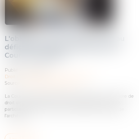
L'obligation de l'architecte face au
déficit de surface précisée par la
Cour de cassation
Publié le :
27/11/2024
Droit immobilier
/
Droit de la construction
Source :
www.lemag-juridique.com
La Cour de cassation a apporté une précision en matière de
droit de la construction le 7 novembre dernier, et plus
particulièrement concernant l'étendue des missions de
l'architecte...
Lire la suite