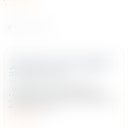
LA RÉCEPTION TACITE D’UN OUVRAGE ET
LA RETENUE DE GARANTIE : PRÉCISIONS
JURISPRUDENTIELLES
Droit immobilier
/
Droit de la construction
La réception des travaux constitue une étape
essentielle dans un contrat de construction, en ce
qu’elle marque l'acceptation des travaux par le maître
de l’ouvrage. À ce titre,...
Lire la suite