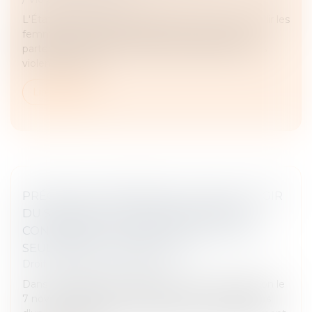
L'État publie un guide pratique pour mieux accueillir les
femmes victimes de violences de la part de leur
partenaire. Exhaustif, il propose des définitions des
violences, listes...
Lire la suite
PRÉCISION CONCERNANT LE DROIT D’AGIR
DU SYNDICAT DES COPROPRIÉTAIRES
CONCERNANT UN PRÉJUDICE SUBI PAR
SEULEMENT CERTAINS LOTS
Droit immobilier
/
Copropriété
Dans une affaire portée devant la Cour de cassation le
7 novembre dernier, le syndicat des copropriétaires