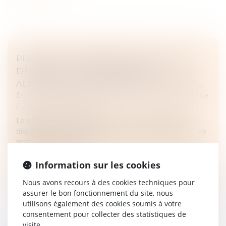
PRESTATION COMPENSATOIRE ET DROIT
D’USAGE ET D’HABITATION : UNE
ALTERNATIVE AU VERSEMENT EN CAPITAL
Droit de la famille, des personnes et de leur patrimoine
/
Divorce et séparation
La prestation compensatoire vise à compenser la
disparité que le divorce crée dans les conditions de vie
respectives des époux...
Lire la suite
Information sur les cookies
Nous avons recours à des cookies techniques pour
assurer le bon fonctionnement du site, nous
utilisons également des cookies soumis à votre
consentement pour collecter des statistiques de
visite.