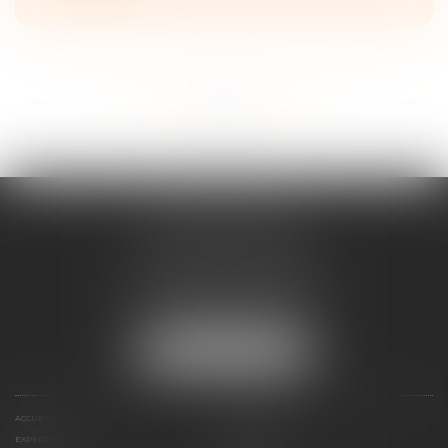
...
...
<<
<
28
29
30
31
32
33
34
>
>>
ANNE BOSSON
2 Impasse de la Passerelle
74200 THONON-LES-BAINS
Tél :
04 50 17 24 56
NOUS LOCALISER
ACCUEIL
ANNE BOSSON
EXPERTISES
RDV EN LIGNE