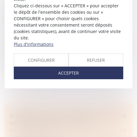
Cliquez ci-dessous sur « ACCEPTER » pour accepter
PROMESSE UNILATÉRALE DE VENTE : UN
le dépôt de l'ensemble des cookies ou sur «
ENGAGEMENT IRRÉVOCABLE RENFORCÉ
CONFIGURER » pour choisir quels cookies
PAR LA COUR DE CASSATION
nécessitant votre consentement seront déposés
Droit immobilier
/
Cession et gestion d'immeuble
(cookies statistiques), avant de continuer votre visite
du site.
La Cour de cassation a récemment réaffirmé
Plus d'informations
l’irrévocabilité de la promesse unilatérale de vente, en
s’appuyant sur un revirement jurisprudentiel intervenu
en 2021, date avant la...
CONFIGURER
REFUSER
Lire la suite
ACCEPTER
COMMENT AIDER LES FEMMES VICTIMES DE
VIOLENCES AU SEIN DU COUPLE ?
Droit de la famille, des personnes et de leur patrimoine
/
Violences familiales