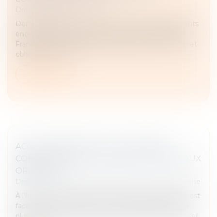
Droit immobilier
Depuis plusieurs années, la lutte contre les logements
énergivores s’est imposée comme une priorité en
France. Entre interdictions progressives de location et
obligations de rén...
Lire la suite
ACCOUCHEMENT SOUS X : COMMENT
CONCILIER DROIT AU SECRET ET ACCÈS AUX
ORIGINES ?
Droit de la famille, des personnes et de leur patrimoine
À l'heure où la recherche des origines de naissance est
facilitée par les réseaux sociaux et par la pratique de
plus en plus répandue des tests génétiques, le Conseil