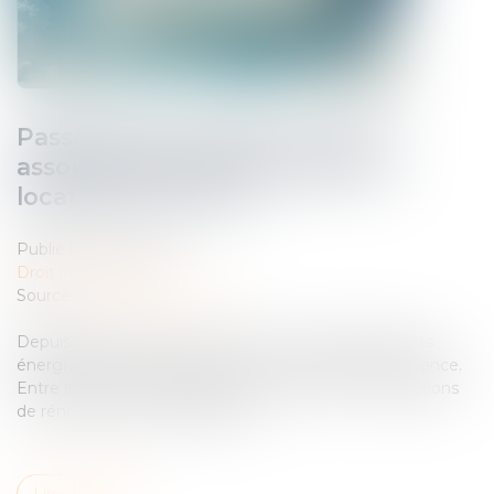
Passoires thermiques : vers un
assouplissement des règles de
location en France ?
Publié le :
19/05/2026
Droit immobilier
Source :
www.gererseul.com
Depuis plusieurs années, la lutte contre les logements
énergivores s’est imposée comme une priorité en France.
Entre interdictions progressives de location et obligations
de rénovation, les propriétaires ...
Lire la suite