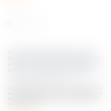
LA CPAM NE PEUT REFUSER LE CAPITAL
DÉCÈS AU PARTENAIRE DE PACS À CHARGE
AU SEUL MOTIF QU’AUCUNE DEMANDE N’A
ÉTÉ FAITE DANS LE DÉLAI D’UN MOIS
Droit de la famille, des personnes et de leur patrimoine
/
Couples et régime matrimoniaux
Une femme liée par un pacte civil de solidarité avec un
travailleur indépendant décédé le 8 septembre 2018 a
demandé à la CPAM le versement du capital décès le
3 septembre 2020....