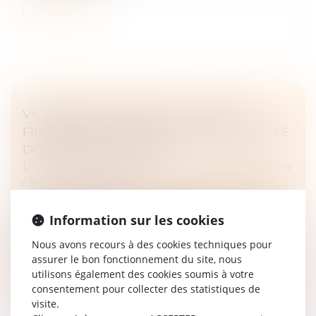
Lire la suite
VIOLENCES CONJUGALES : UNE AIDE
FINANCIÈRE D’URGENCE POUR QUITTER LE
DOMICILE EN SÉCURITÉ
Droit de la famille, des personnes et de leur patrimoine
/
Violences familiales
Depuis le 1er décembre 2023, la Caf propose une aide
financière d’urgence (AVVC) pour permettre aux
Information sur les cookies
personnes victimes de violences conjugales de quitter
Nous avons recours à des cookies techniques pour
rapidement leur domicil...
assurer le bon fonctionnement du site, nous
utilisons également des cookies soumis à votre
Lire la suite
consentement pour collecter des statistiques de
visite.