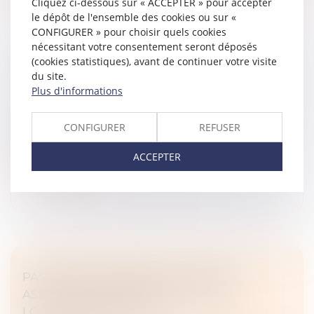
Cliquez ci-dessous sur « ACCEPTER » pour accepter
le dépôt de l'ensemble des cookies ou sur «
CONFIGURER » pour choisir quels cookies
nécessitant votre consentement seront déposés
(cookies statistiques), avant de continuer votre visite
SUCCESSION : QU'EST-CE QUE L'INDIVISION ?
du site.
Droit de la famille, des personnes et de leur patrimoine
Plus d'informations
/
Patrimoine et succession
Vous héritez d’une succession mais vous n’en êtes pas
CONFIGURER
REFUSER
l’unique bénéficiaire ? Vous êtes alors en situation
d’indivision avec les autres héritiers...
ACCEPTER
Lire la suite
PASSOIRES THERMIQUES : VERS UN
ASSOUPLISSEMENT DES RÈGLES DE
LOCATION EN FRANCE ?