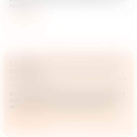
national d...
Lire la suite
LANCEMENT DU PACK NOUVEAU DÉPART
EN VENDÉE
Droit de la famille, des personnes et de leur patrimoine
/
Violences familiales
En France, les violences au sein du couple constituent
une réalité grave, qui appelle l'engagement constant
de l'ensemble des acteurs publics et associatifs...
Lire la suite