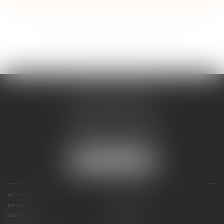
...
...
<<
<
3
4
5
6
7
8
9
>
>>
ANNE BOSSON
2 Impasse de la Passerelle
74200 THONON-LES-BAINS
Tél :
04 50 17 24 56
NOUS LOCALISER
ACCUEIL
ANNE BOSSON
EXPERTISES
RDV EN LIGNE
CONTACT
HONORAIRES