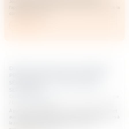
Journal officiel du 21 août 2025, est pris pour
l’application des articles L 711-2 et L 711-3 du Code de la
construction et de l...
Lire la suite
DIVORCE : QUELLE EST CETTE NOUVELLE
PROCÉDURE QUI RISQUE D’ALOURDIR
SÉRIEUSEMENT LA FACTURE DÉBUT
SEPTEMBRE ?
Droit de la famille, des personnes et de leur patrimoine
/
Divorce et séparation
À partir du 1er septembre, un nouveau décret permet
aux magistrats de diriger les personnes ayant recours à
la justice civile vers une médiation payante,
notamment dans le cas d...