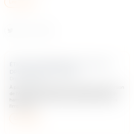
Lire la suite
ÉTIQUETTE ÉNERGÉTIQUE -CALCUL DU
DPE : CE QUI VA CHANGER
Droit immobilier
À partir du 1er janvier 2026, le coefficient de conversion
de l’électricité figurant dans le DPE sera abaissé, en
harmonisation avec la valeur européenne. Quel sera
l’impact pou...
Lire la suite