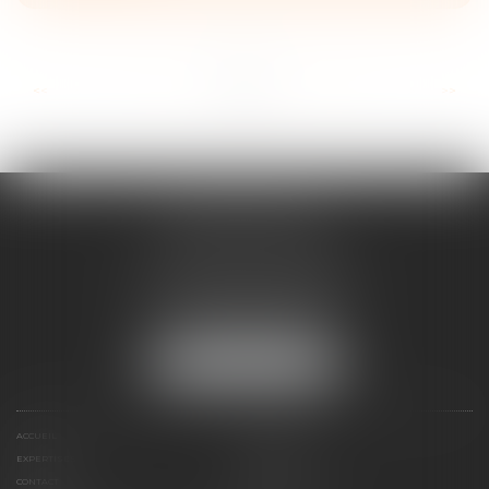
...
...
<<
<
5
6
7
8
9
10
11
>
>>
ANNE BOSSON
2 Impasse de la Passerelle
74200 THONON-LES-BAINS
Tél :
04 50 17 24 56
NOUS LOCALISER
ACCUEIL
ANNE BOSSON
EXPERTISES
RDV EN LIGNE
CONTACT
HONORAIRES