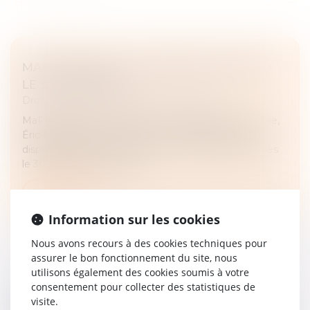
MAPRIMERÉNOV' : REDÉMARRAGE PRÉVU
LE 30 SEPTEMBRE
Droit immobilier
/
Droit de la construction
MaPrimeRénov’ : alors que le ministre de l’Économie,
Éric Lombard, avait annoncé une suspension du
dispositif, le gouvernement a confirmé sa reprise dès
le 30 septembre. Le disp...
Lire la suite
Information sur les cookies
Nous avons recours à des cookies techniques pour
assurer le bon fonctionnement du site, nous
utilisons également des cookies soumis à votre
consentement pour collecter des statistiques de
ARTICLE 922 DU CODE CIVIL : LA VALEUR
visite.