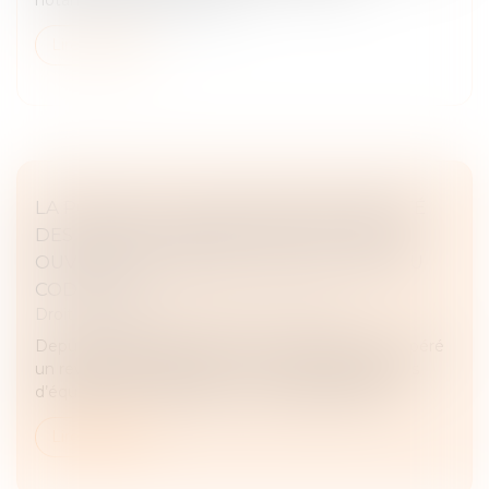
Lire la suite
LA POMPE À CHALEUR AYANT NÉCESSITÉ
DES TRAVAUX MODESTES N’EST PAS UN
OUVRAGE AU SENS DE L’ARTICLE 1792 DU
CODE CIVIL !
Droit immobilier
/
Droit de la construction
Depuis quelques années, la Cour de cassation a opéré
un revirement important concernant les éléments
d’équipement installés sur un ouvrage existant...
Lire la suite