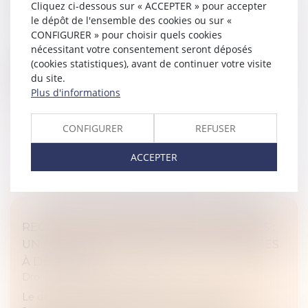
DES BIENS DOIT ÊTRE FIXÉE AU DÉCÈS
Cliquez ci-dessous sur « ACCEPTER » pour accepter
Droit de la famille, des personnes et de leur patrimoine
le dépôt de l'ensemble des cookies ou sur «
/
Patrimoine et succession
CONFIGURER » pour choisir quels cookies
nécessitant votre consentement seront déposés
En matière successorale, l’ancien article 922 du Code
(cookies statistiques), avant de continuer votre visite
civil fixe les règles de détermination de la quotité
du site.
disponible et de la réduction des libéralités excessives.
Plus d'informations
Le calcul s’...
Lire la suite
CONFIGURER
REFUSER
ACCEPTER
REGISTRE NATIONAL DES COPROPRIÉTÉS :
UN DÉCRET POUR PRÉCISER LES DONNÉES
À DÉCLARER
Droit immobilier
/
Copropriété
Le décret n° 2025-831 du 19 août 2025, publié au