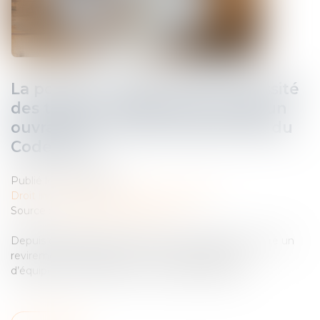
La pompe à chaleur ayant nécessité
des travaux modestes n’est pas un
ouvrage au sens de l’article 1792 du
Code civil !
Publié le :
05/09/2025
Droit immobilier
/
Droit de la construction
Source :
www.lemag-juridique.com
Depuis quelques années, la Cour de cassation a opéré un
revirement important concernant les éléments
d’équipement installés sur un ouvrage existant...