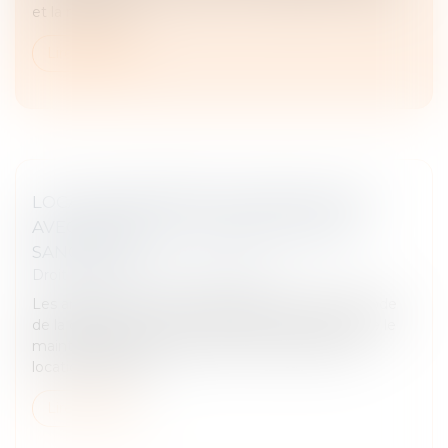
et la requérant...
Lire la suite
LOCATION INTERDITE DU BIEN ACQUIS
AVEC UN PRÊT À TAUX ZÉRO : QUELLE
SANCTION ?
Droit immobilier
/
Baux d'habitation
Les articles L. 31-10-6, L 31-10-7 et R. 31-10-6 du code
de la construction et de l'habitation prévoient que le
maintien du prêt à taux zéro en cas de mise en
location du bien a...
Lire la suite