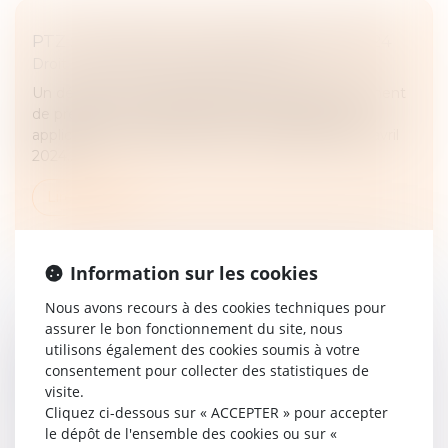
PTZ : LES NOUVELLES DISPOSITIONS 2024
Droit immobilier
/
Droit de la propriété
Un décret et un arrêté publiés le 2 avril 2024 viennent
de préciser l’ensemble des nouvelles dispositions
applicables au Prêt à taux zéro à compter du 1er avril
2024...
Lire la suite
Information sur les cookies
Nous avons recours à des cookies techniques pour
assurer le bon fonctionnement du site, nous
VIOLENCES CONJUGALES : DES OUTILS
utilisons également des cookies soumis à votre
consentement pour collecter des statistiques de
POUR VOUS AIDER À INTERVENIR AUPRÈS
visite.
DES VICTIMES
Cliquez ci-dessous sur « ACCEPTER » pour accepter
Droit de la famille, des personnes et de leur patrimoine
le dépôt de l'ensemble des cookies ou sur «
/
Violences familiales