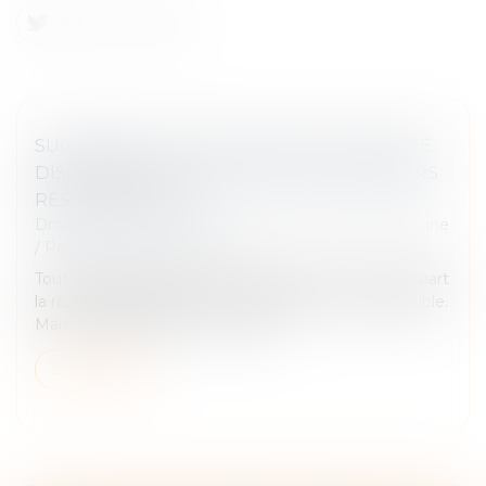
SUCCESSION : QU’EST-CE QUE LA QUOTITÉ
DISPONIBLE, QUI ÉCHAPPE AUX HÉRITIERS
RÉSERVATAIRES ?
Droit de la famille, des personnes et de leur patrimoine
/
Patrimoine et succession
Tout héritage se divise en deux parties. Il y a d'une part
la réserve héréditaire et de l'autre la quotité disponible.
Mais de quoi parle-t-on au juste ?...
Lire la suite