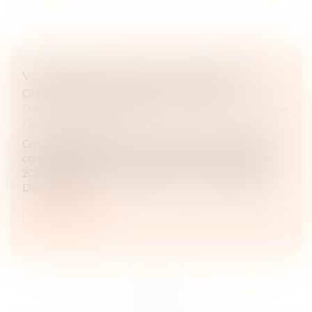
VIOLENCES CONJUGALES : DÉFINITION,
CHIFFRES, QUELLES SOLUTIONS ?
Droit de la famille, des personnes et de leur patrimoine
/
Violences familiales
Coups, insultes, viols… Pour les victimes de violences
conjugales, l’amour n’est pas rose tous les jours. En
2022, près de 250 000 plaintes ont été enregistrées.
Dans 9 cas sur...
Lire la suite
...
...
<<
<
45
46
47
48
49
50
51
>
>>