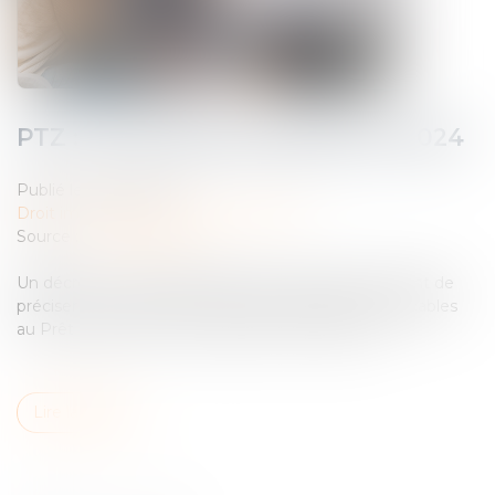
PTZ : les nouvelles dispositions 2024
Publié le :
16/04/2024
Droit immobilier
/
Droit de la propriété
Source :
www.legifiscal.fr
Un décret et un arrêté publiés le 2 avril 2024 viennent de
préciser l’ensemble des nouvelles dispositions applicables
au Prêt à taux zéro à compter du 1er avril 2024...
Lire la suite