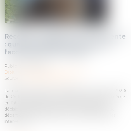
Réception judiciaire d’une charpente
: quand la solidité fait obstacle à
l’acceptation des travaux !
Publié le :
07/02/2025
Droit immobilier
/
Droit de la construction
Source :
www.lemag-juridique.com
La réception judiciaire d’un ouvrage, prévue à l’article 1792-6
du Code civil, permet de constater la fin des travaux même
en l’absence d’accord du maître de l’ouvrage. Cette
décision est déterminante, car elle marque le point de
départ des garanties légales et des responsabilités des
intervenants...