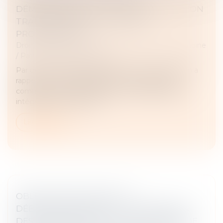
DÉMEMBREMENT : LA COUR DE CASSATION
TRANCHE EN FAVEUR DES NUS-
PROPRIÉTAIRES
Droit de la famille, des personnes et de leur patrimoine
/
Patrimoine et succession
Par un arrêt du 15 janvier 2025, la Cour de cassation a
rappelé que, malgré l'adoption d'un régime de
communauté universelle avec clause d'attribution
intégrale au conjoint surv...
Lire la suite
OBLIGATIONS LÉGALES DE
DÉBROUSSAILLEMENT : L'INFORMATION
DES ACQUÉREURS ET DES LOCATAIRES DE