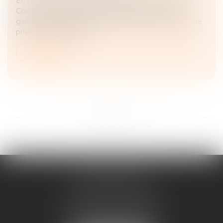
En matière de droits fondamentaux, l'article 8 de la
Convention européenne des droits de l'homme
garantit à toute personne le droit au respect de sa vie
privée et familiale, de...
Lire la suite
...
...
<<
<
23
24
25
26
27
28
29
>
>>
ANNE BOSSON
2 Impasse de la Passerelle
74200 THONON-LES-BAINS
Tél :
04 50 17 24 56