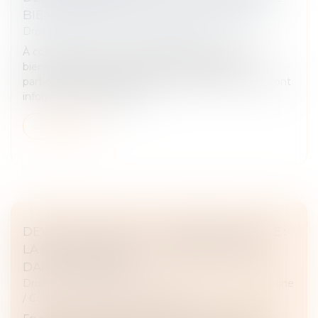
BIENS DEVIENT OBLIGATOIRE EN 2025
Droit immobilier
/
Droit de la propriété
À compter du 1er janvier 2025, les propriétaires de
biens immobiliers situés dans des territoires
particulièrement exposés au risque d'incendie devront
informer les acquéreurs e...
Lire la suite
DEVOIR CONJUGAL ET LIBERTÉ SEXUELLE :
LA CEDH PROTÈGE LE CONSENTEMENT
DANS LE MARIAGE
Droit de la famille, des personnes et de leur patrimoine
/
Couples et régime matrimoniaux