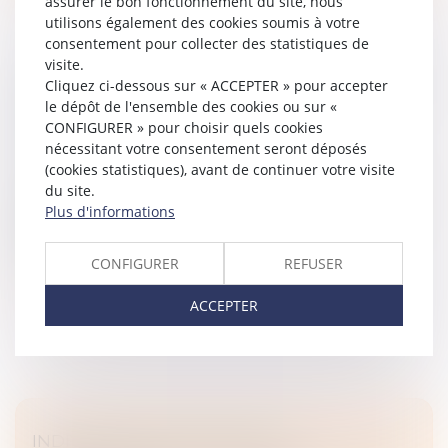
assurer le bon fonctionnement du site, nous
utilisons également des cookies soumis à votre
consentement pour collecter des statistiques de
visite.
Cliquez ci-dessous sur « ACCEPTER » pour accepter
RÉCEPTION JUDICIAIRE D’UNE CHARPENTE
le dépôt de l'ensemble des cookies ou sur «
: QUAND LA SOLIDITÉ FAIT OBSTACLE À
CONFIGURER » pour choisir quels cookies
L’ACCEPTATION DES TRAVAUX !
nécessitant votre consentement seront déposés
Droit immobilier
/
Droit de la construction
(cookies statistiques), avant de continuer votre visite
La réception judiciaire d’un ouvrage, prévue à l’article
du site.
1792-6 du Code civil, permet de constater la fin des
Plus d'informations
travaux même en l’absence d’accord du maître de
l’ouvrage. Cette dé...
CONFIGURER
REFUSER
Lire la suite
ACCEPTER
INDIVISION SUCCESSORALE ET