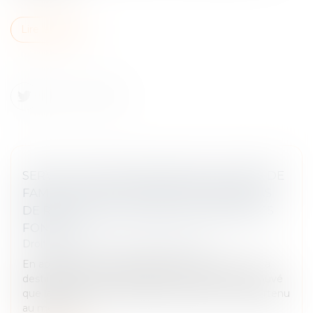
Lire la suite
SERVITUDE PAR DESTINATION DU PÈRE DE
FAMILLE : QUELLE APPRÉCIATION EN CAS
DE RÉUNION ET NOUVELLE DIVISION DES
FONDS ?
Droit immobilier
/
Droit de la propriété
En application de l’article 693 du Code civil, « Il n'y a
destination du père de famille que lorsqu'il est prouvé
que les deux fonds actuellement divisés ont appartenu
au même p...