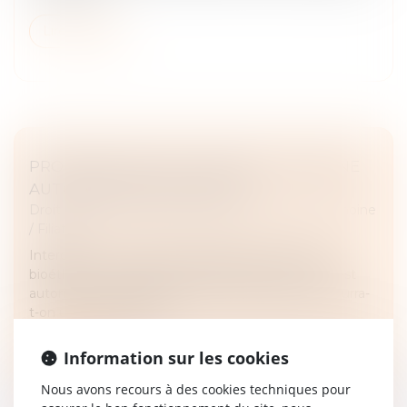
Lire la suite
PROCRÉATION POST MORTEM : VERS UNE
AUTORISATION EN FRANCE ?
Droit de la famille, des personnes et de leur patrimoine
/
Filiation
Interdite en France depuis l’adoption des lois de
bioéthique en 1994, la procréation post mortem est
autorisée en Espagne, bien que conditionnée. Pourra-
t-on un jour créer la vi...
Lire la suite
Information sur les cookies
Nous avons recours à des cookies techniques pour