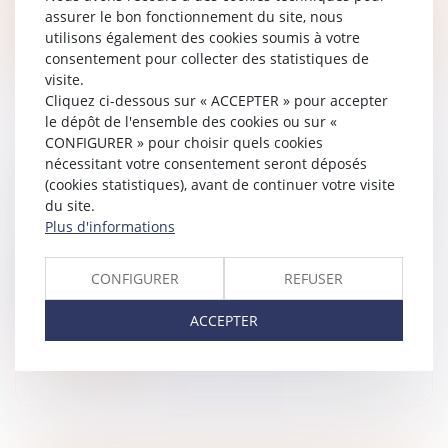
assurer le bon fonctionnement du site, nous
Lire la suite
utilisons également des cookies soumis à votre
consentement pour collecter des statistiques de
visite.
Cliquez ci-dessous sur « ACCEPTER » pour accepter
le dépôt de l'ensemble des cookies ou sur «
CONFIGURER » pour choisir quels cookies
nécessitant votre consentement seront déposés
LE GOUVERNEMENT RÉTROPÉDALE FACE À
(cookies statistiques), avant de continuer votre visite
UN MARCHÉ DE LA RÉNOVATION EN BERNE
du site.
Droit immobilier
/
Droit de la construction
Plus d'informations
Le Gouvernement réintègre les monogestes de
travaux pour prétendre à l'aide MaPrimeRénov'. Son
CONFIGURER
REFUSER
objectif est aussi d'augmenter le nombre
d'Accompagnateurs Rénov' et d'entreprises...
ACCEPTER
Lire la suite