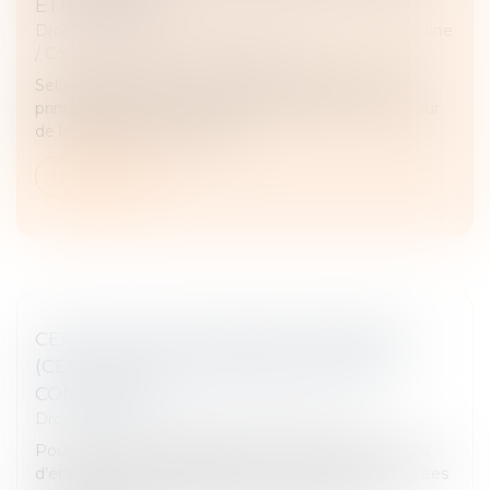
ÉTRANGÈRE ?
Droit de la famille, des personnes et de leur patrimoine
/
Couples et régime matrimoniaux
Selon l’article 311-14 du Code civil, la filiation est en
principe régie par la loi personnelle de la mère au jour
de la naissance de l’enfant...
Lire la suite
CERTIFICATS D’ÉCONOMIES D’ÉNERGIE
(CEE) : ENCORE DES MODIFICATIONS À
CONNAÎTRE
Droit immobilier
/
Droit de la construction
Pour rappel, le dispositif des certificats d’économies
d’énergie est une participation des entreprises privées