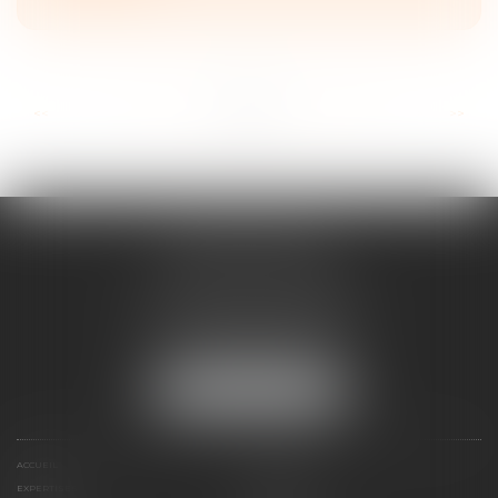
...
...
<<
<
14
15
16
17
18
19
20
>
>>
ANNE BOSSON
2 Impasse de la Passerelle
74200 THONON-LES-BAINS
Tél :
04 50 17 24 56
NOUS LOCALISER
ACCUEIL
ANNE BOSSON
EXPERTISES
RDV EN LIGNE