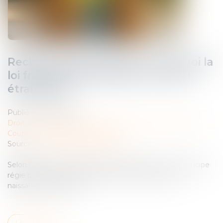
Recherche de paternité : pourquoi la
loi française peut primer sur la loi
étrangère ?
Publié le :
13/05/2025
Droit de la famille, des personnes et de leur patrimoine
/
Couples et régime matrimoniaux
Source :
www.lemag-juridique.com
Selon l’article 311-14 du Code civil, la filiation est en principe
régie par la loi personnelle de la mère au jour de la
naissance de l’enfant...
Lire la suite