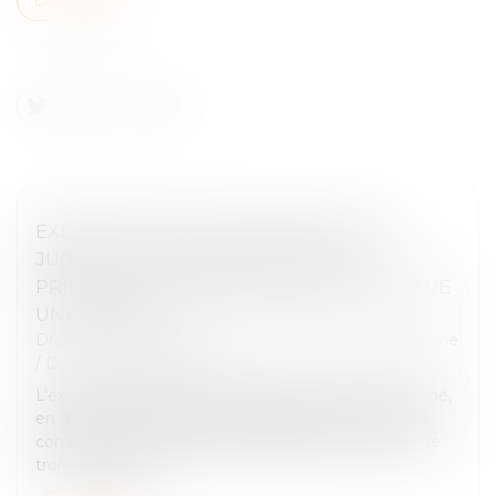
EXEQUATUR ET AUTORITÉ DE CHOSE
JUGÉE : LA DISSIMULATION D’UNE
PRESTATION COMPENSATOIRE CONSTITUE
UNE FRAUDE
Droit de la famille, des personnes et de leur patrimoine
/
Divorce et séparation
L’exequatur d’une décision étrangère est subordonné,
en droit international privé français (en l'absence de
convention ou règlement applicable), à la réunion de
trois conditions...