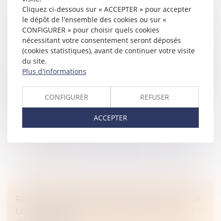
Cliquez ci-dessous sur « ACCEPTER » pour accepter
le dépôt de l'ensemble des cookies ou sur «
BIEN GREVÉ D’USUFRUIT : COMMENT SE
CONFIGURER » pour choisir quels cookies
DÉROULE L’ATTRIBUTION PRÉFÉRENTIELLE
nécessitant votre consentement seront déposés
?
(cookies statistiques), avant de continuer votre visite
Droit de la famille, des personnes et de leur patrimoine
du site.
Plus d'informations
L’attribution préférentielle d’une entreprise agricole est
prévue par les articles 831 et suivants du Code civil. Ce
mécanisme permet à un héritier participant à
CONFIGURER
REFUSER
l’exploitation...
ACCEPTER
Lire la suite
RECHERCHE DE PATERNITÉ : POURQUOI LA
LOI FRANÇAISE PEUT PRIMER SUR LA LOI