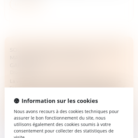
Lire la suite
SOUS-TRAITANCE : PAS DE NULLITÉ SANS
MANQUEMENT PRÉALABLE AUX
GARANTIES
Droit immobilier
/
Droit de la construction
La validité d’un contrat de sous-traitance dépend de
l’acceptation du sous-traitant et de l’agrément de ses
conditions de paiement par le maître de l’ouvrage...
Information sur les cookies
Lire la suite
Nous avons recours à des cookies techniques pour
assurer le bon fonctionnement du site, nous
utilisons également des cookies soumis à votre
consentement pour collecter des statistiques de
visite.