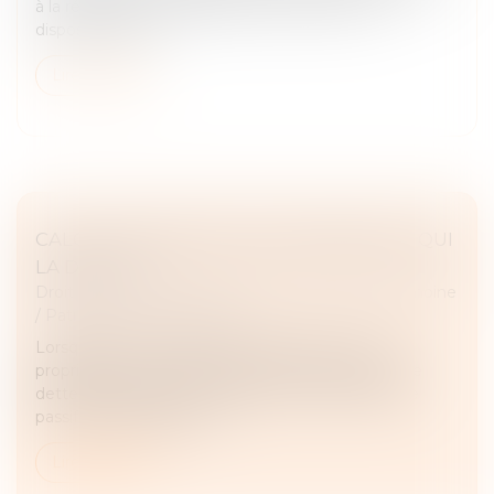
à la rénovation énergétique des bâtiments. Ce
dispositif fait l’ob...
Lire la suite
CALCUL DES DROITS DE SUCCESSION : À QUI
LA DETTE ?
Droit de la famille, des personnes et de leur patrimoine
/
Patrimoine et succession
Lorsqu’une succession est répartie entre un nu-
propriétaire et un usufruitier, et en présence d’une
dette successorale, sur quelle part va s’imputer ce
passif successoral pour l...
Lire la suite