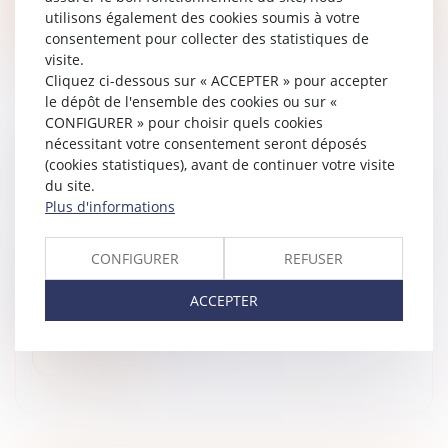
Lire la suite
utilisons également des cookies soumis à votre
consentement pour collecter des statistiques de
visite.
Cliquez ci-dessous sur « ACCEPTER » pour accepter
le dépôt de l'ensemble des cookies ou sur «
CONFIGURER » pour choisir quels cookies
nécessitant votre consentement seront déposés
RÈGLEMENT DES DROITS DE SUCCESSION :
(cookies statistiques), avant de continuer votre visite
QUID DES DATES ET DÉLAIS DE PAIEMENT ?
du site.
Droit de la famille, des personnes et de leur patrimoine
Plus d'informations
/
Patrimoine et succession
Le décès d’une personne entraîne régulièrement et
CONFIGURER
REFUSER
inévitablement l’obligation, pour les héritiers, de
s’acquitter des droits de succession auprès de
ACCEPTER
l’administration fiscale, dr...
Lire la suite