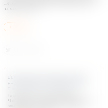
cette possession d’état figure en marge de l’acte de
naissance de l’enfant...
Lire la suite
L’EXTINCTION DU DISPOSITIF « PINEL »,
PROGRAMMÉE AU 31 DÉCEMBRE 2024
Droit immobilier
/
Droit de la propriété
Le dispositif Pinel Le dispositif disparaîtra le
31 décembre de cette année. Plus que quatre mois
pour investir avec ce dispositif. Les particuliers