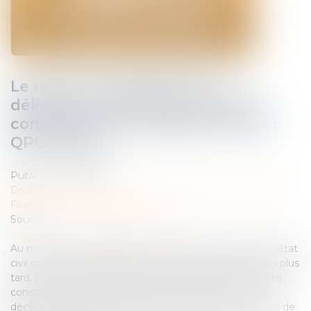
Le recours impossible de la
délivrance de l’acte de notoriété
constatant une possession d’état :
QPC rejetée
Publié le :
17/09/2024
Droit de la famille, des personnes et de leur patrimoine
/
Filiation
Source :
www.lemag-juridique.com
Au moment de sa naissance, une enfant est inscrite à l’état
civil comme étant la fille d’un couple. Quelques années plus
tard, l’enfant sollicite la délivrance d’un acte de notoriété
constatant la possession d’état à l’égard d’un homme
décédé. Cet acte a été délivré par le juge, et la mention de