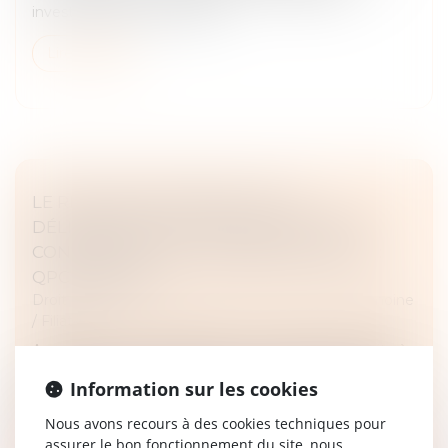
investissent dans du locatif...
Lire la suite
LE RECOURS IMPOSSIBLE DE LA
DÉLIVRANCE DE L’ACTE DE NOTORIÉTÉ
CONSTATANT UNE POSSESSION D’ÉTAT :
QPC REJETÉE
Droit de la famille, des personnes et de leur patrimoine
/
Filiation
Au moment de sa naissance, une enfant est inscrite à
l’état civil comme étant la fille d’un couple. Quelques
Information sur les cookies
années plus tard, l’enfant sollicite la délivrance d’un
acte de noto...
Nous avons recours à des cookies techniques pour
assurer le bon fonctionnement du site, nous