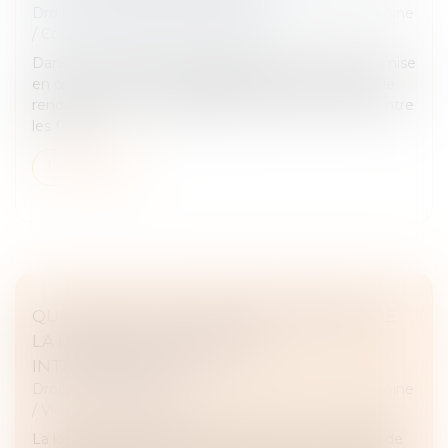
Droit de la famille, des personnes et de leur patrimoine
/
Couples et régime matrimoniaux
Dans les années 1930, la politique de la famille est mise
en œuvre avec trois objectifs principaux : favoriser le
renouvellement des générations, assurer l’équité entre
les fami...
Lire la suite
QUELS SONT LES APPORTS CONCRETS DE
LA LOI SUR LES VIOLENCES
INTRAFAMILIALES ?
Droit de la famille, des personnes et de leur patrimoine
/
Violences familiales
La loi sur la protection des victimes et co-victimes de