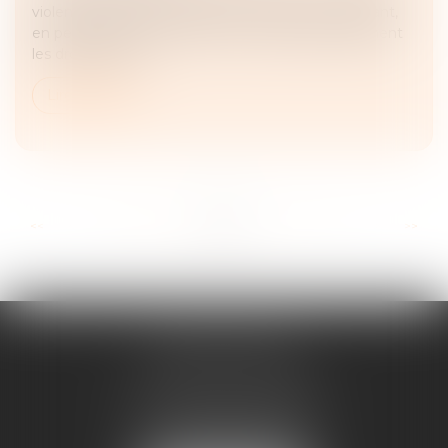
violences au sein de la famille a marqué un tournant,
en permettant de remettre en cause plus largement
les droits parent...
Lire la suite
...
...
<<
<
36
37
38
39
40
41
42
>
>>
ANNE BOSSON
2 Impasse de la Passerelle
74200 THONON-LES-BAINS
Tél :
04 50 17 24 56