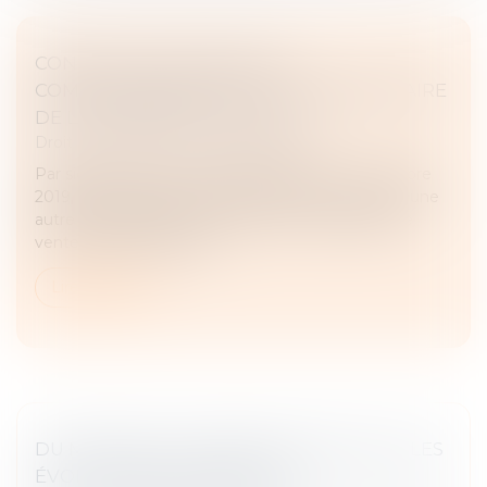
CONDITION SUSPENSIVE ET
COMPORTEMENT FAUTIF DU BÉNÉFICIAIRE
DE LA PROMESSE DE VENTE
Droit immobilier
/
Droit de la propriété
Par signature d’un acte authentique le 14 novembre
2019, une société promettante avait conclu avec une
autre (la bénéficiaire) une promesse unilatérale de
vente d’immeuble, expi...
Lire la suite
DU MARIAGE AU MARIAGE POUR TOUS : LES
ÉVOLUTIONS CONJUGALES