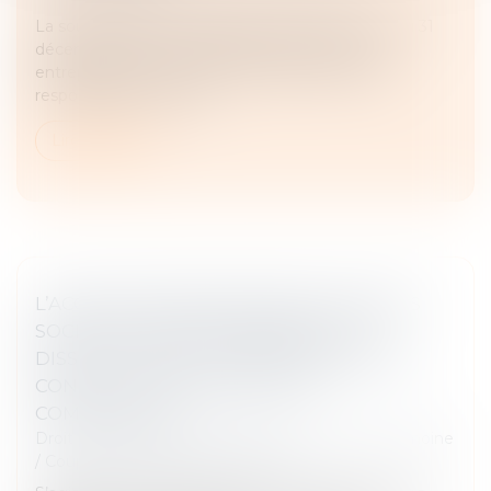
La sous-traitance, instaurée par la loi n°75-1334 du 31
décembre 1975, est l’opération par laquelle un
entrepreneur confie à un sous-traité, et sous sa
responsabilité, l’exécuti...
Lire la suite
L’ACQUISITION PAR UN ÉPOUX DE PARTS
SOCIALES POSTÉRIEUREMENT À LA
DISSOLUTION DE LA COMMUNAUTÉ NE
CONSTITUE PAS UN RECEL DE
COMMUNAUTÉ
Droit de la famille, des personnes et de leur patrimoine
/
Couples et régime matrimoniaux