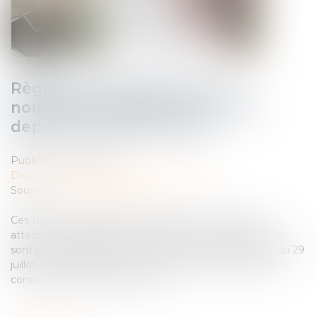
Règles de construction : les
nouvelles attestations à fournir
depuis le 1er janvier 2024
Publié le :
07/02/2024
Droit immobilier
/
Droit de la construction
Source :
www.architectes.org
Ces textes réglementaires modifient le régime des
attestations du respect des normes de construction. Ils
sont pris en application de l’Ordonnance n°2022-1076 du 29
juillet 2022 visant à renforcer le contrôle des règles de
construction (ordonnance CRC)...