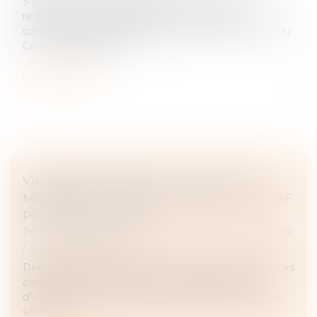
S’agissant de la dissolution de la communauté, des
règles spécifiques s’appliquent, notamment
concernant l’attitude d’un époux. Ainsi, l’article 1477 du
Code civil dispose, en s...
Lire la suite
VIOLENCES CONJUGALES : QUEL EST LE
MONTANT DE L’AIDE D’URGENCE DE LA CAF
POUR LES VICTIMES ?
Droit de la famille, des personnes et de leur patrimoine
/
Violences familiales
Depuis le 1er décembre 2023, les victimes de violences
conjugales peuvent recevoir une aide financière
d’urgence pour quitter leur domicile et se mettre en
sécurité...