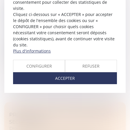
consentement pour collecter des statistiques de
GRATIFICATION DU CONJOINT SURVIVANT
visite.
ET MODALITÉS D’IMPUTATION DES
Cliquez ci-dessous sur « ACCEPTER » pour accepter
LIBÉRALITÉS
le dépôt de l'ensemble des cookies ou sur «
CONFIGURER » pour choisir quels cookies
Droit de la famille, des personnes et de leur patrimoine
nécessitant votre consentement seront déposés
/
Patrimoine et succession
(cookies statistiques), avant de continuer votre visite
La protection du conjoint survivant est souvent l’une
du site.
des préoccupations principales pour toute personne
Plus d'informations
anticipant cette succession. Cette protection peut
être assurée par diff...
CONFIGURER
REFUSER
Lire la suite
ACCEPTER
PRÉCISIONS SUR LA SOUS-TRAITANCE DE
SECOND RANG
Droit immobilier
/
Droit de la construction