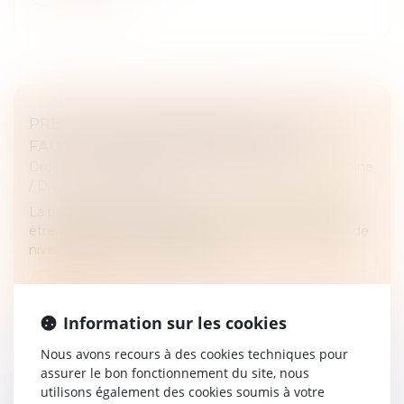
PRESTATION COMPENSATOIRE : CE QU'IL
FAUT SAVOIR EN CAS DE DIVORCE
Droit de la famille, des personnes et de leur patrimoine
/
Divorce et séparation
La prestation compensatoire est une aide qui peut
être accordée à l'un des époux qui subit une baisse de
niveau de vie en cas de divorce...
Lire la suite
Information sur les cookies
Nous avons recours à des cookies techniques pour
assurer le bon fonctionnement du site, nous
utilisons également des cookies soumis à votre