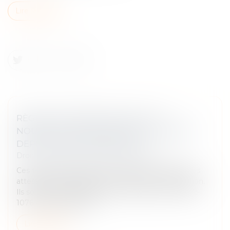
Lire la suite
RÈGLES DE CONSTRUCTION : LES
NOUVELLES ATTESTATIONS À FOURNIR
DEPUIS LE 1ER JANVIER 2024
Droit immobilier
/
Droit de la construction
Ces textes réglementaires modifient le régime des
attestations du respect des normes de construction.
Ils sont pris en application de l’Ordonnance n°2022-
1076 du 29 juillet 2022...
Lire la suite