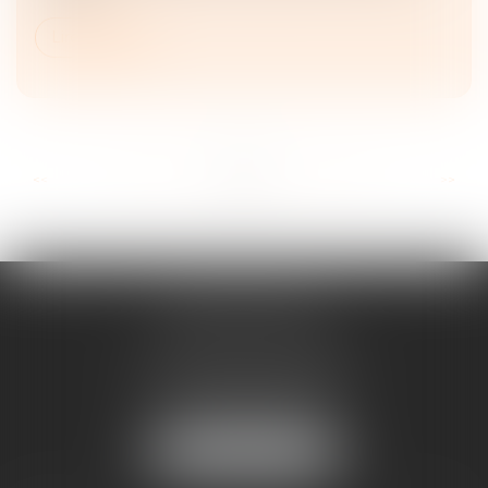
Lire la suite
...
...
<<
<
50
51
52
53
54
55
56
>
>>
ANNE BOSSON
2 Impasse de la Passerelle
74200 THONON-LES-BAINS
Tél :
04 50 17 24 56
NOUS LOCALISER