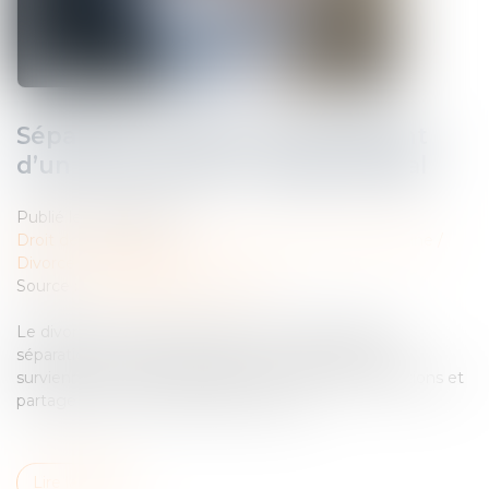
Séparation de biens, financement
d’un bien propre et usage familial
Publié le :
18/04/2023
Droit de la famille, des personnes et de leur patrimoine
/
Divorce et séparation
Source :
www.lemag-juridique.com
Le divorce d’un couple marié sous le régime de la
séparation de biens est prononcé, et des difficultés
surviennent lors des opérations de comptes, liquidations et
partage de leurs intérêts patrimoniaux...
Lire la suite