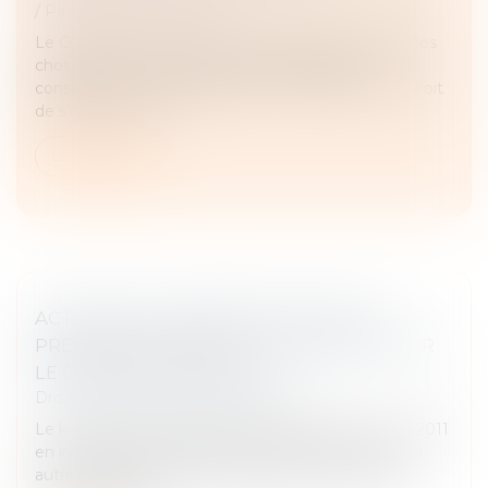
/
Patrimoine et succession
Le Code civil prévoit que, « si l’usufruit comprend des
choses dont on ne peut faire usage sans les
consommer, comme l’argent, (...) l’usufruitier a le droit
de s’en servir, mai...
Lire la suite
ACTION DU LOCATAIRE ET DÉLAI DE
PRESCRIPTION RÉDUIT : QUEL SORT POUR
LE CONTRAT EN COURS ?
Droit immobilier
/
Baux d'habitation
Le locataire d’un logement avait quitté celui-ci en 2011
en invoquant les nuisances sonores causées par un
autre locataire, dont il s'était plaint dès le mois de