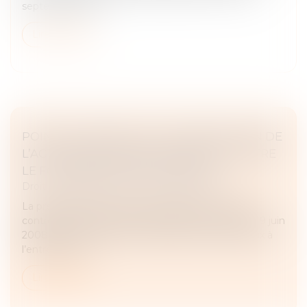
septembre 2012,...
Lire la suite
POINT DE DÉPART DE LA PRESCRIPTION DE
L’ACTION DU MAÎTRE D’OUVRAGE CONTRE
LE FOURNISSEUR DE MATÉRIAUX
Droit immobilier
/
Droit de la construction
La prescription de l’action du maître de l’ouvrage
contre le fournisseur de matériaux livrés avant le 19 juin
2008 court à compter de la livraison des matériaux à
l’entrepreneur...
Lire la suite