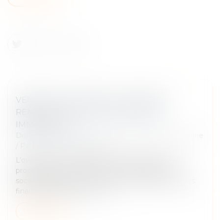
VENDRE À SOI-MÊME OU COMMENT
RENDRE LIQUIDE UN PATRIMOINE
IMMOBILIER
Droit de la famille, des personnes et de leur patrimoine
/
Patrimoine et succession
L’owner buy out immobilier ou OBO consiste à
procéder au rachat d’un actif immobilier par une
société détenue par le vendeur. L’opération est alors
financée par le recours à un...
Lire la suite