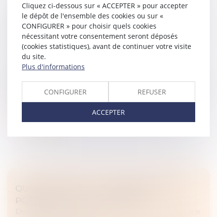
Cliquez ci-dessous sur « ACCEPTER » pour accepter
le dépôt de l'ensemble des cookies ou sur «
VENTE D’UN TERRAIN ET CADUCITÉ DU
CONFIGURER » pour choisir quels cookies
PERMIS DE CONSTRUIRE POSTÉRIEURE À LA
nécessitant votre consentement seront déposés
VENTE
(cookies statistiques), avant de continuer votre visite
Droit immobilier
/
Droit de la construction
du site.
En 2008, une grange à démolir a été vendue par un
Plus d'informations
acte de vente faisant état d’un permis de construire
deux immeubles sur le terrain. Ce permis a été accordé
CONFIGURER
REFUSER
en 2004 et faisait...
ACCEPTER
Lire la suite
QUASI-USUFRUIT ET ASSURANCE VIE : LA
POSSIBILITÉ DU TOUT GRATUIT
Droit de la famille, des personnes et de leur patrimoine