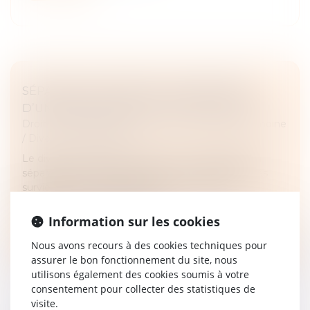
SÉPARATION DE BIENS, FINANCEMENT
D’UN BIEN PROPRE ET USAGE FAMILIAL
Droit de la famille, des personnes et de leur patrimoine
/
Divorce et séparation
Le divorce d’un couple marié sous le régime de la
séparation de biens est prononcé, et des difficultés
surviennent lors des opérations de comptes,
liquidations et partage de leu...
Information sur les cookies
Lire la suite
Nous avons recours à des cookies techniques pour
assurer le bon fonctionnement du site, nous
utilisons également des cookies soumis à votre
consentement pour collecter des statistiques de
visite.