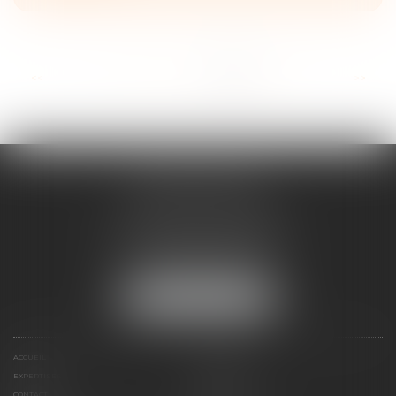
...
<<
<
71
72
73
74
75
76
77
>
>>
ANNE BOSSON
2 Impasse de la Passerelle
74200 THONON-LES-BAINS
Tél :
04 50 17 24 56
NOUS LOCALISER
ACCUEIL
ANNE BOSSON
EXPERTISES
RDV EN LIGNE
CONTACT
HONORAIRES