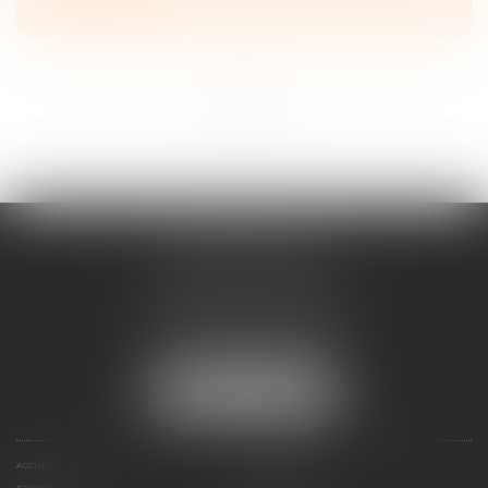
...
...
<<
<
22
23
24
25
26
27
28
>
>>
ANNE BOSSON
2 Impasse de la Passerelle
74200 THONON-LES-BAINS
Tél :
04 50 17 24 56
NOUS LOCALISER
ACCUEIL
ANNE BOSSON
EXPERTISES
RDV EN LIGNE