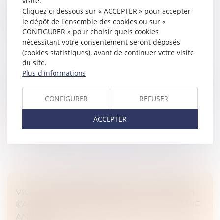
visite.
INDIVISION ET LICITATION : RAPPEL DE LA
Cliquez ci-dessous sur « ACCEPTER » pour accepter
NÉCESSITÉ D’UN PARTAGE IMPOSSIBLE EN
le dépôt de l'ensemble des cookies ou sur «
NATURE
CONFIGURER » pour choisir quels cookies
nécessitant votre consentement seront déposés
Droit de la famille, des personnes et de leur patrimoine
(cookies statistiques), avant de continuer votre visite
/
Patrimoine et succession
du site.
En matière de partage successoral, l'article 1377 du
Plus d'informations
Code de procédure civile pose le principe selon lequel
la licitation des biens indivis ne peut être ordonnée que
CONFIGURER
REFUSER
si ces bien...
Lire la suite
ACCEPTER
VICE DU CONSENTEMENT ET SUCCESSION :
L’ACCORD TRANSACTIONNEL PEUT-IL ÊTRE
ANNULÉ ?