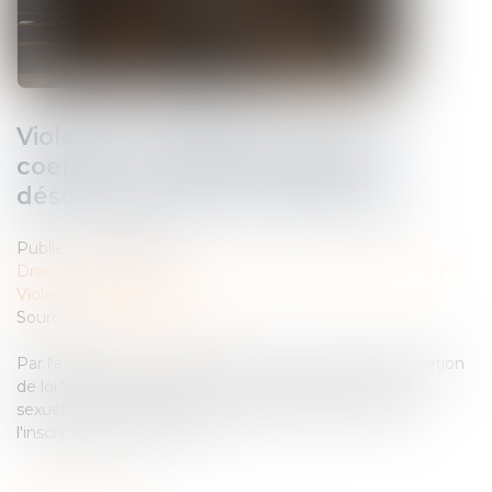
Violence conjugale : le contrôle
coercitif, un crime de liberté
désormais dans le droit français
Publié le :
14/02/2025
Droit de la famille, des personnes et de leur patrimoine
/
Violences familiales
Source :
www.france24.com
Par l'adoption en première lecture, mardi, de la proposition
de loi "visant à renforcer la lutte contre les violences
sexuelles et sexistes", les députés français ont validé
l'inscription dans le code…