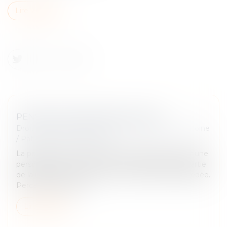
Lire la suite
PENSION DE RÉVERSION EN 2025.
Droit de la famille, des personnes et de leur patrimoine
/
Patrimoine et succession
La pension de réversion est la somme perçue, par une
personne veuve. Ce montant correspond à une partie
de la retraite de son époux ou de son épouse décédée.
Percevoir une pensi...
Lire la suite