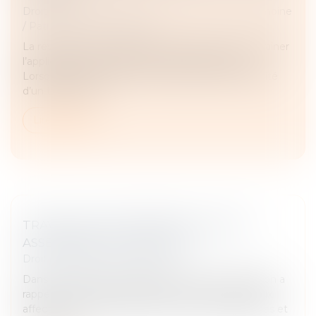
Droit de la famille, des personnes et de leur patrimoine
/
Patrimoine et succession
La révocation d’un testament antérieur peut entraîner
l’application des règles de la dévolution légale.
Lorsqu’un litige survient entre héritiers sur la validité
d’un testament...
Lire la suite
TRAVAUX EN COPROPRIÉTÉ : QUELLE
ASSEMBLÉE DOIT DÉCIDER ?
Droit immobilier
/
Copropriété
Dans un arrêt du 6 février 2025, la Cour de cassation a
rappelé le principe selon lequel, lorsque des travaux
affectent à la fois des parties communes générales et