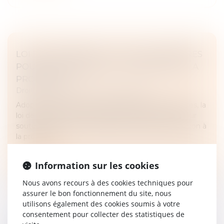
LOI DE FINANCES 2025 : QUELLES MESURES
POUR LE LOGEMENT ET L’ACCESSION À LA
PROPRIÉTÉ ?
Droit immobilier
/
Droit de la propriété
Adoptée après de nombreux débats parlementaires, la
loi de finances 2025 introduit des mesures clés pour
soutenir le marché immobilier et favoriser l’accession à
la propriété...
Lire la suite
Information sur les cookies
Nous avons recours à des cookies techniques pour
assurer le bon fonctionnement du site, nous
utilisons également des cookies soumis à votre
consentement pour collecter des statistiques de