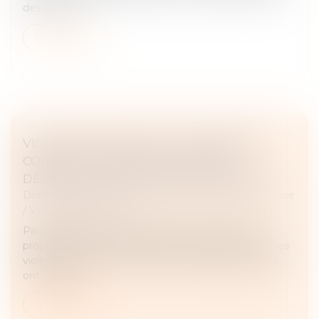
des parties c...
Lire la suite
VIOLENCE CONJUGALE : LE CONTRÔLE
COERCITIF, UN CRIME DE LIBERTÉ
DÉSORMAIS DANS LE DROIT FRANÇAIS
Droit de la famille, des personnes et de leur patrimoine
/
Violences familiales
Par l'adoption en première lecture, mardi, de la
proposition de loi "visant à renforcer la lutte contre les
violences sexuelles et sexistes", les députés français
ont validé l'i...
Lire la suite