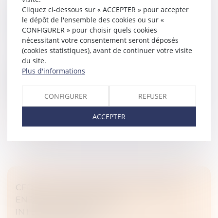
VIOLENCES CONJUGALES : DES OUTILS
Cliquez ci-dessous sur « ACCEPTER » pour accepter
POUR VOUS AIDER À INTERVENIR AUPRÈS
le dépôt de l'ensemble des cookies ou sur «
DES VICTIMES
CONFIGURER » pour choisir quels cookies
Droit de la famille, des personnes et de leur patrimoine
nécessitant votre consentement seront déposés
/
Violences familiales
(cookies statistiques), avant de continuer votre visite
du site.
La crise sanitaire a contribué à positionner le
Plus d'informations
pharmacien comme un acteur de la lutte contre les
violences conjugales. Pour l’aider à repérer et orienter
les victimes, et si be...
CONFIGURER
REFUSER
Lire la suite
ACCEPTER
CEDH : LA QUESTION DE LA GARDE DES
ENFANTS ISSUS D'UNIONS
INTERNATIONALES