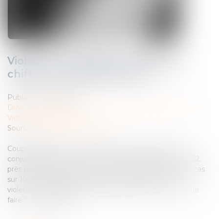
Violences conjugales : définition,
chiffres, quelles solutions ?
Publié le :
05/04/2024
Droit de la famille, des personnes et de leur patrimoine
/
Violences familiales
Source :
www.santemagazine.fr
Coups, insultes, viols… Pour les victimes de violences
conjugales, l’amour n’est pas rose tous les jours. En 2022,
près de 250 000 plaintes ont été enregistrées. Dans 9 cas
sur 10, les victimes sont des femmes. Que sont les
violences conjugales ? Comment en arrive-t-on là ? Que
faire ? Les réponses...