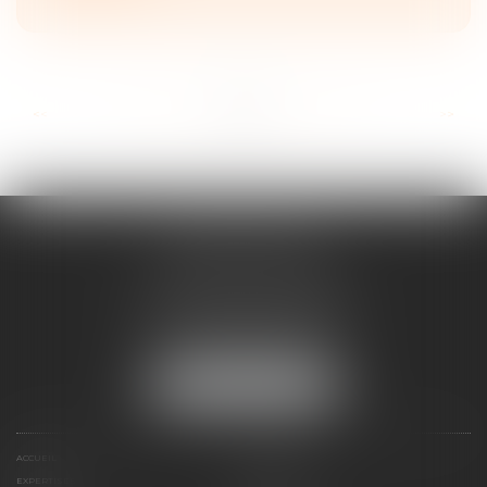
...
...
<<
<
45
46
47
48
49
50
51
>
>>
ANNE BOSSON
2 Impasse de la Passerelle
74200 THONON-LES-BAINS
Tél :
04 50 17 24 56
NOUS LOCALISER
ACCUEIL
ANNE BOSSON
EXPERTISES
RDV EN LIGNE