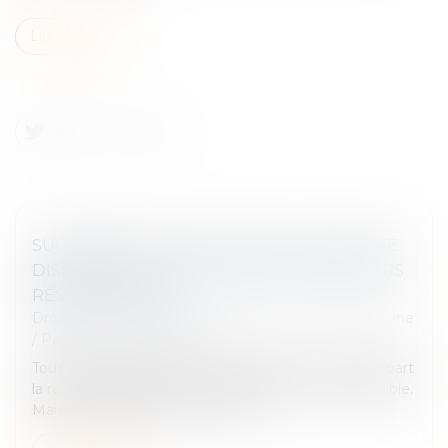
Lire la suite
SUCCESSION : QU’EST-CE QUE LA QUOTITÉ
DISPONIBLE, QUI ÉCHAPPE AUX HÉRITIERS
RÉSERVATAIRES ?
Droit de la famille, des personnes et de leur patrimoine
/
Patrimoine et succession
Tout héritage se divise en deux parties. Il y a d'une part
la réserve héréditaire et de l'autre la quotité disponible.
Mais de quoi parle-t-on au juste ?...