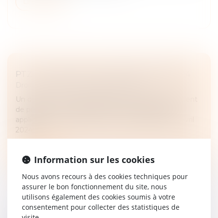
Lire la suite
PTZ : LES NOUVELLES DISPOSITIONS 2024
Droit immobilier
/
Droit de la propriété
Un décret et un arrêté publiés le 2 avril 2024 viennent
de préciser l’ensemble des nouvelles dispositions
applicables au Prêt à taux zéro à compter du 1er avril
2024...
Lire la suite
Information sur les cookies
Nous avons recours à des cookies techniques pour
assurer le bon fonctionnement du site, nous
utilisons également des cookies soumis à votre
consentement pour collecter des statistiques de
visite.