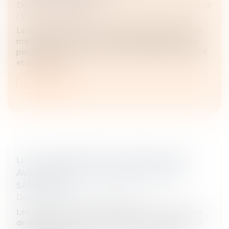
Droit de la famille, des personnes et de leur patrimoine
/
Divorce et séparation
La requérante est une ressortissante française qui se
maria en France avec un ressortissant japonais puis
partit vivre avec lui au Japon. Le couple eut un enfant
et la requérant...
Lire la suite
LOCATION INTERDITE DU BIEN ACQUIS
AVEC UN PRÊT À TAUX ZÉRO : QUELLE
SANCTION ?
Droit immobilier
/
Baux d'habitation
Les articles L. 31-10-6, L 31-10-7 et R. 31-10-6 du code
de la construction et de l'habitation prévoient que le