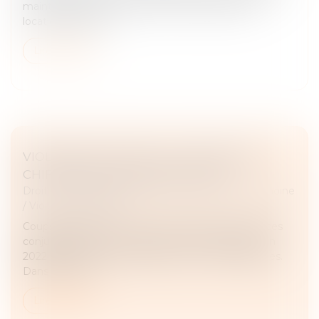
maintien du prêt à taux zéro en cas de mise en
location du bien a...
Lire la suite
VIOLENCES CONJUGALES : DÉFINITION,
CHIFFRES, QUELLES SOLUTIONS ?
Droit de la famille, des personnes et de leur patrimoine
/
Violences familiales
Coups, insultes, viols… Pour les victimes de violences
conjugales, l’amour n’est pas rose tous les jours. En
2022, près de 250 000 plaintes ont été enregistrées.
Dans 9 cas sur...
Lire la suite