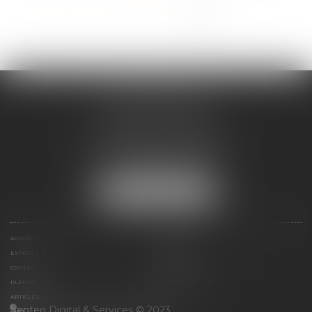
<<
<
1
2
3
4
5
>
>>
ANNE BOSSON
2 Impasse de la Passerelle
74200 THONON-LES-BAINS
Tél :
04 50 17 24 56
NOUS LOCALISER
ACCUEIL
ANNE BOSSON
EXPERTISES
RDV EN LIGNE
CONTACT
HONORAIRES
PLAN DU SITE
MENTIONS LÉGALES
ARTICLES
Septeo Digital & Services © 2023