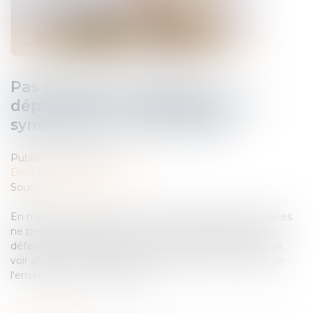
Pas d’indemnité globale de
dépréciation du surplus pour le
syndicat des copropriétaires
Publié le :
16/05/2023
Droit immobilier
/
Copropriété
Source :
www.efl.fr
En matière d’expropriation, le syndicat des copropriétaires
ne peut pas représenter chaque copropriétaire pour la
défense de ses droits sur son lot et ne peut donc pas se
voir allouer une indemnité de dépréciation du surplus de
l'ensemble de la copropriété...