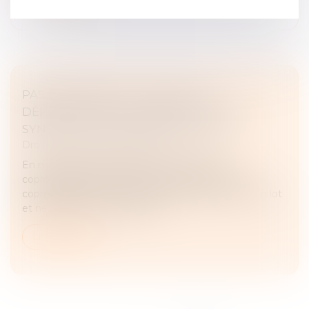
PAS D’INDEMNITÉ GLOBALE DE
DÉPRÉCIATION DU SURPLUS POUR LE
SYNDICAT DES COPROPRIÉTAIRES
Droit immobilier
/
Copropriété
En matière d’expropriation, le syndicat des
copropriétaires ne peut pas représenter chaque
copropriétaire pour la défense de ses droits sur son lot
et ne peut donc pas se voir a...
Lire la suite