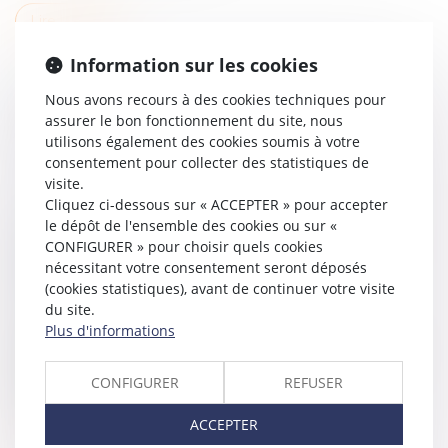
Lire la suite
Information sur les cookies
Nous avons recours à des cookies techniques pour
assurer le bon fonctionnement du site, nous
utilisons également des cookies soumis à votre
consentement pour collecter des statistiques de
visite.
Cliquez ci-dessous sur « ACCEPTER » pour accepter
le dépôt de l'ensemble des cookies ou sur «
VENTE À RÉMÉRÉ ET PRESCRIPTION DE
CONFIGURER » pour choisir quels cookies
L’ACTION POUR RECONNAISSANCE DE LA
nécessitant votre consentement seront déposés
PROPRIÉTÉ
(cookies statistiques), avant de continuer votre visite
Droit immobilier
/
Copropriété
du site.
Plus d'informations
La vente à réméré régie par les articles 1659 et
suivants du Code civil, consiste en une vente de bien
où le vendeur dispose de la faculté de racheter la
CONFIGURER
REFUSER
chose vendue, à l’issue...
ACCEPTER
Lire la suite