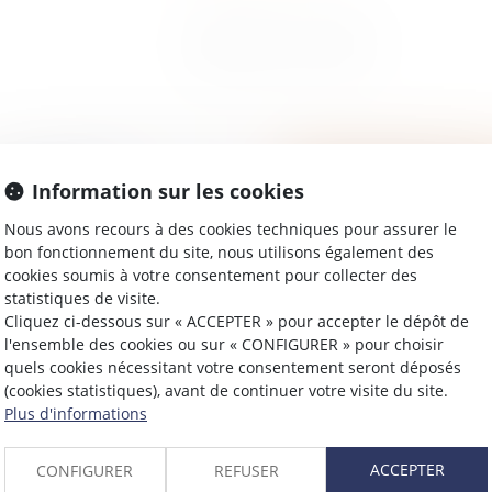
Information sur les cookies
 PRÉCISION
PRÉCISION CONCE
AMÉES
SYNDICAT DES C
Nous avons recours à des cookies techniques pour assurer le
bon fonctionnement du site, nous utilisons également des
PRÉJUDICE SUBI 
cookies soumis à votre consentement pour collecter des
Droit immobilier
/
Cop
égit le statut de la
statistiques de visite.
a réserve spéciale de
Dans une affaire port
Cliquez ci-dessous sur « ACCEPTER » pour accepter le dépôt de
l'ensemble des cookies ou sur « CONFIGURER » pour choisir
novembre dernier, le
quels cookies nécessitant votre consentement seront déposés
immeuble avait confi
(cookies statistiques), avant de continuer votre visite du site.
d'ét...
Plus d'informations
Lire la suite
ACCEPTER
CONFIGURER
REFUSER