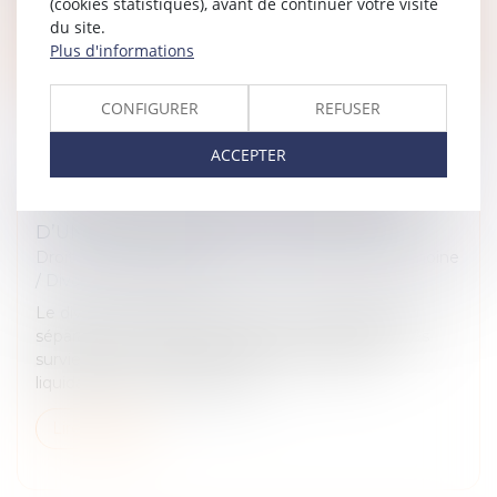
(cookies statistiques), avant de continuer votre visite
du site.
Lire la suite
Plus d'informations
CONFIGURER
REFUSER
ACCEPTER
SÉPARATION DE BIENS, FINANCEMENT
D’UN BIEN PROPRE ET USAGE FAMILIAL
Droit de la famille, des personnes et de leur patrimoine
/
Divorce et séparation
Le divorce d’un couple marié sous le régime de la
séparation de biens est prononcé, et des difficultés
surviennent lors des opérations de comptes,
liquidations et partage de leu...
Lire la suite