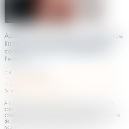
Appel contre le jugement de divorce
limité à la demande de prestation
compensatoire et indivisibilité de
l’action
Publié le :
30/05/2023
Droit de la famille, des personnes et de leur patrimoine
/
Divorce et séparation
Source :
www.lemag-juridique.com
À la suite du prononcé du divorce, l’ex-femme avait fait
appel de la solution, mais avait limité l’appel aux
conséquences du divorce, alors formé pour une demande
de prestation compensatoire, dont l'irrecevabilité pour
nouveauté avait été soulevée par l’ex-mari...