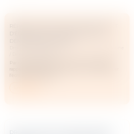
RÉPARTITION DES FRAIS D'ENTRETIEN ET
D'ÉDUCATION : LE JUGE NE DOIT PAS
DÉNATURER LES ÉCRITS
Droit de la famille, des personnes et de leur patrimoine
/
Divorce et séparation
Par un arrêt du 15 mars 2023, la Cour de cassation
rappelle l’obligation pour le juge de ne pas dénaturer
l’écrit qui lui est soumis...
Lire la suite
DROIT DE VISITE DES GRANDS-PARENTS :