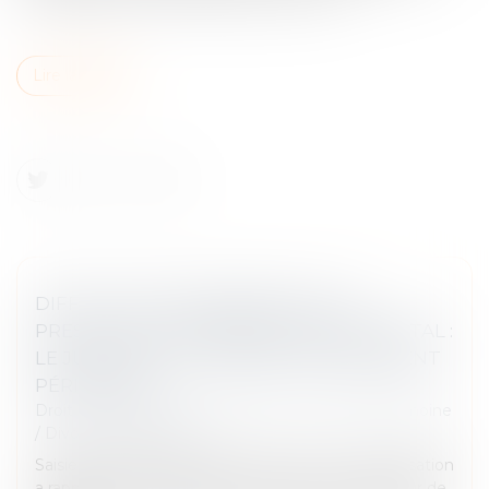
Lire la suite
DIFFICULTÉ DE VERSEMENT DE LA
PRESTATION COMPENSATOIRE EN CAPITAL :
LE JUGE PEUT AUTORISER UN VERSEMENT
PÉRIODIQUE
Droit de la famille, des personnes et de leur patrimoine
/
Divorce et séparation
Saisie d’un litige entre deux époux, la Cour de cassation
a rappelé, le 1er juin dernier, que lorsque le débiteur de