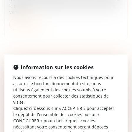
la prestation compensatoire n'est pas en mesure de
verser le...
Lire la suite
Information sur les cookies
APPEL CONTRE LE JUGEMENT DE DIVORCE
LIMITÉ À LA DEMANDE DE PRESTATION
Nous avons recours à des cookies techniques pour
COMPENSATOIRE ET INDIVISIBILITÉ DE
assurer le bon fonctionnement du site, nous
utilisons également des cookies soumis à votre
L’ACTION
consentement pour collecter des statistiques de
Droit de la famille, des personnes et de leur patrimoine
visite.
/
Divorce et séparation
Cliquez ci-dessous sur « ACCEPTER » pour accepter
À la suite du prononcé du divorce, l’ex-femme avait fait
le dépôt de l'ensemble des cookies ou sur «
appel de la solution, mais avait limité l’appel aux
CONFIGURER » pour choisir quels cookies
conséquences du divorce, alors formé pour une
nécessitant votre consentement seront déposés
demande de prestation...