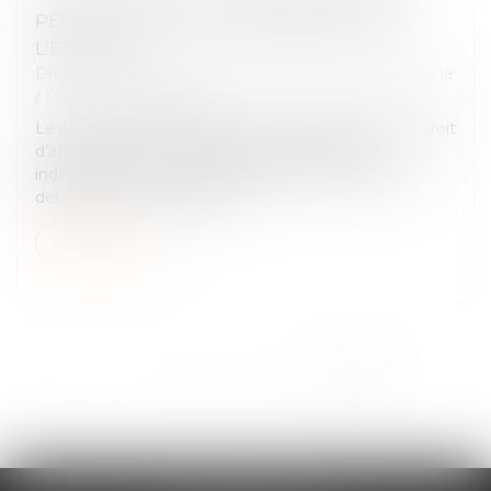
PEU IMPORTENT LES SENTIMENTS DE
L’ENFANT
Droit de la famille, des personnes et de leur patrimoine
/
Divorce et séparation
Le juge est libre d’accorder aux grands-parents un droit
d’accueil et de correspondance avec l’enfant
indépendamment des sentiments exprimés par ce
dernier lors de son audition...
Lire la suite
<<
<
1
2
3
4
5
6
7
>
>>