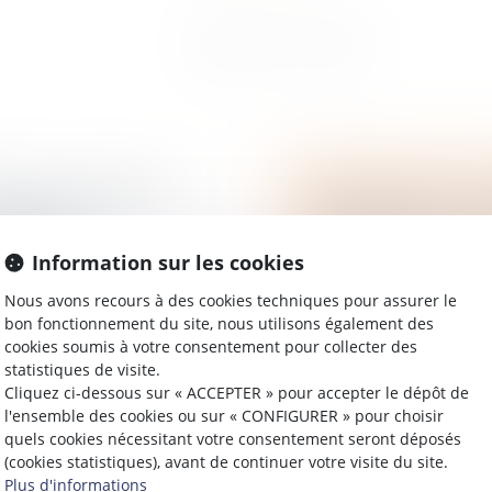
ATION DE BIENS :
DOMMAGES ET INT
INER DES
ATTENTION AU F
MASSE À
Droit de la famille, 
Information sur les cookies
et séparation
Nous avons recours à des cookies techniques pour assurer le
 patrimoine
/
Divorce
Doit être cassé l’ar
bon fonctionnement du site, nous utilisons également des
le préjudice subi pa
cookies soumis à votre consentement pour collecter des
l'article 266 du Code c
statistiques de visite.
e cassation affirme,
Cliquez ci-dessous sur « ACCEPTER » pour accepter le dépôt de
, 815-17 alinéa 1er,
l'ensemble des cookies ou sur « CONFIGURER » pour choisir
quels cookies nécessitant votre consentement seront déposés
(cookies statistiques), avant de continuer votre visite du site.
Lire la suite
Plus d'informations