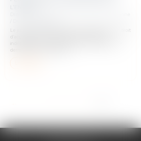
L’ENFANT
Droit de la famille, des personnes et de leur patrimoine
/
Divorce et séparation
Le juge est libre d’accorder aux grands-parents un droit
d’accueil et de correspondance avec l’enfant
indépendamment des sentiments exprimés par ce
dernier lors de son audition...
Lire la suite
<<
<
1
2
3
4
5
6
7
>
>>