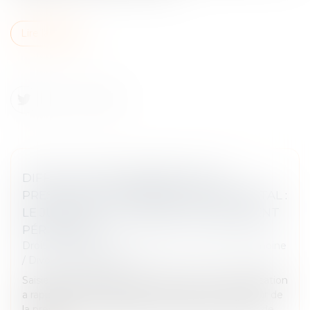
Lire la suite
DIFFICULTÉ DE VERSEMENT DE LA
PRESTATION COMPENSATOIRE EN CAPITAL :
LE JUGE PEUT AUTORISER UN VERSEMENT
PÉRIODIQUE
Droit de la famille, des personnes et de leur patrimoine
/
Divorce et séparation
Saisie d’un litige entre deux époux, la Cour de cassation
a rappelé, le 1er juin dernier, que lorsque le débiteur de
la prestation compensatoire n'est pas en mesure de