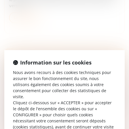
verser le...
Lire la suite
APPEL CONTRE LE JUGEMENT DE DIVORCE
Information sur les cookies
LIMITÉ À LA DEMANDE DE PRESTATION
Nous avons recours à des cookies techniques pour
COMPENSATOIRE ET INDIVISIBILITÉ DE
assurer le bon fonctionnement du site, nous
L’ACTION
utilisons également des cookies soumis à votre
Droit de la famille, des personnes et de leur patrimoine
consentement pour collecter des statistiques de
/
Divorce et séparation
visite.
Cliquez ci-dessous sur « ACCEPTER » pour accepter
À la suite du prononcé du divorce, l’ex-femme avait fait
le dépôt de l'ensemble des cookies ou sur «
appel de la solution, mais avait limité l’appel aux
CONFIGURER » pour choisir quels cookies
conséquences du divorce, alors formé pour une
nécessitant votre consentement seront déposés
demande de prestation...
(cookies statistiques), avant de continuer votre visite