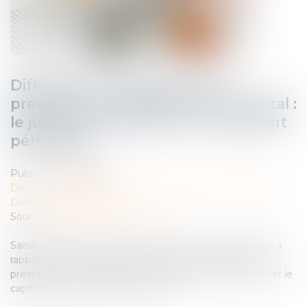
Difficulté de versement de la
prestation compensatoire en capital :
le juge peut autoriser un versement
périodique
Publié le :
14/06/2023
Droit de la famille, des personnes et de leur patrimoine
/
Divorce et séparation
Source :
www.lemag-juridique.com
Saisie d’un litige entre deux époux, la Cour de cassation a
rappelé, le 1er juin dernier, que lorsque le débiteur de la
prestation compensatoire n'est pas en mesure de verser le
capital dans les conditions prévues...