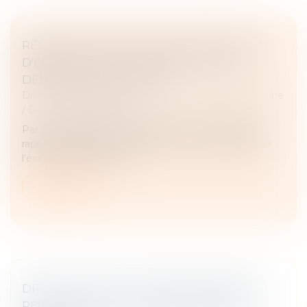
RÉPARTITION DES FRAIS D'ENTRETIEN ET
D'ÉDUCATION : LE JUGE NE DOIT PAS
DÉNATURER LES ÉCRITS
Droit de la famille, des personnes et de leur patrimoine
/
Divorce et séparation
Par un arrêt du 15 mars 2023, la Cour de cassation
rappelle l’obligation pour le juge de ne pas dénaturer
l’écrit qui lui est soumis...
Lire la suite
DROIT DE VISITE DES GRANDS-PARENTS :
PEU IMPORTENT LES SENTIMENTS DE