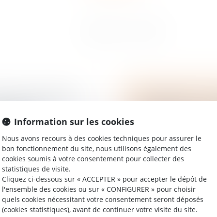
ATION DE BIENS :
DOMMAGES ET INT
INER DES
ATTENTION AU F
Information sur les cookies
MASSE À
Droit de la famille, 
et séparation
Nous avons recours à des cookies techniques pour assurer le
bon fonctionnement du site, nous utilisons également des
 patrimoine
/
Divorce
Doit être cassé l’ar
cookies soumis à votre consentement pour collecter des
le préjudice subi pa
statistiques de visite.
l'article 266 du Code c
e cassation affirme,
Cliquez ci-dessous sur « ACCEPTER » pour accepter le dépôt de
, 815-17 alinéa 1er,
l'ensemble des cookies ou sur « CONFIGURER » pour choisir
quels cookies nécessitant votre consentement seront déposés
(cookies statistiques), avant de continuer votre visite du site.