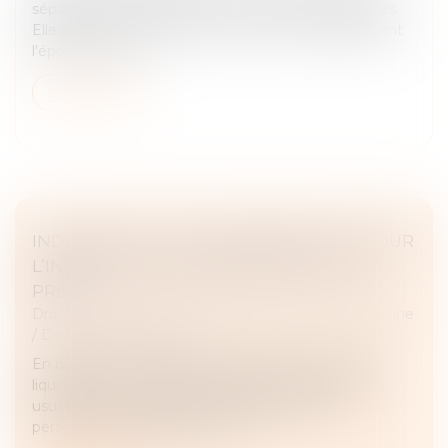
séparation de couple en cas de violences conjugales.
Elle prévoit en particulier de priver automatiquement
l'époux qui a tué...
Lire la suite
INDIVISION : QUELLE INDEMNISATION POUR
L’INDIVISAIRE QUI REMBOURSE SEUL LE
PRÊT ?
Droit de la famille, des personnes et de leur patrimoine
/
Divorce et séparation
En dépit d’un contentieux abondant autour de la
liquidation de l’indivision, l’opération reste épineuse,
usuellement enchevêtrée par des dépenses
personnelles engagées sur le bi...