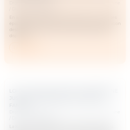
Droit de la famille, des personnes et de leur patrimoine
/
Divorce et séparation
En application de l’article 270 du Code civil, « L'un des
époux peut être tenu de verser à l'autre une prestation
destinée à compenser, autant qu'il est possible, la
disparité q...
Lire la suite
LOI DU 31 MAI 2024 VISANT À ASSURER UNE
JUSTICE PATRIMONIALE AU SEIN DE LA
FAMILLE
Droit de la famille, des personnes et de leur patrimoine
/
Divorce et séparation
La loi vise à mieux encadrer les conséquences de la