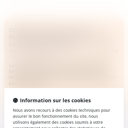
COMMENT S'EXERCE L'AUTORITÉ
PARENTALE DES PARENTS SÉPARÉS LORS
DE LA RENTRÉE SCOLAIRE ?
Droit de la famille, des personnes et de leur patrimoine
/
Divorce et séparation
La rentrée scolaire est une étape importante dans
l’année pour les parents et leurs enfants, surtout
lorsque les parents sont séparés. Il va falloir mettre en
place une nouvelle...
Lire la suite
Information sur les cookies
Nous avons recours à des cookies techniques pour
assurer le bon fonctionnement du site, nous
utilisons également des cookies soumis à votre