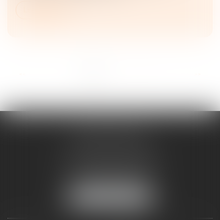
Lire la suite
<<
<
1
2
3
4
5
6
7
>
>>
ANNE BOSSON
2 Impasse de la Passerelle
74200 THONON-LES-BAINS
Tél :
04 50 17 24 56
NOUS LOCALISER