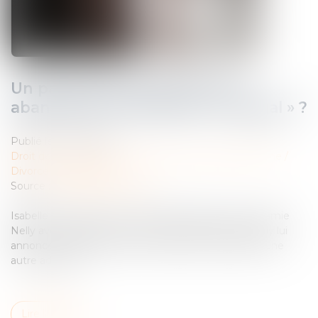
Un partenaire de Pacs peut-il
abandonner le domicile « conjugal » ?
Publié le :
01/10/2024
Droit de la famille, des personnes et de leur patrimoine
/
Divorce et séparation
Source :
www.service-public.fr
Isabelle vient d’avoir une violente dispute avec son amie
Nelly avec laquelle elle est pacsée depuis 2008. Nelly lui
annonce qu’elle quitte leur domicile pour s’établir à une
autre adresse...
Lire la suite