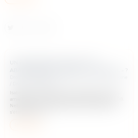
UN PARTENAIRE DE PACS PEUT-IL
ABANDONNER LE DOMICILE « CONJUGAL » ?
Droit de la famille, des personnes et de leur patrimoine
/
Divorce et séparation
Isabelle vient d’avoir une violente dispute avec son
amie Nelly avec laquelle elle est pacsée depuis 2008.
Nelly lui annonce qu’elle quitte leur domicile pour
s’établir à une au...
Lire la suite