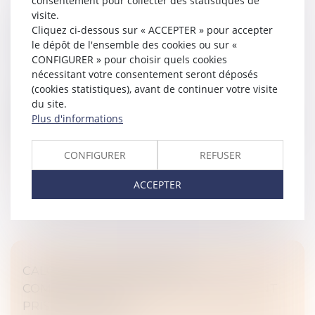
consentement pour collecter des statistiques de
visite.
COMMENT GÉRER LES VACANCES EN CAS
Cliquez ci-dessous sur « ACCEPTER » pour accepter
DE SÉPARATION?
le dépôt de l'ensemble des cookies ou sur «
Droit de la famille, des personnes et de leur patrimoine
CONFIGURER » pour choisir quels cookies
/
Divorce et séparation
nécessitant votre consentement seront déposés
(cookies statistiques), avant de continuer votre visite
Avec l’arrivée de l’été, les parents séparés
du site.
commencent à organiser les vacances d’été. Quel
Plus d'informations
calendrier fixer ? Où est-il possible de partir ? Qui paye
le trajet et les activité...
CONFIGURER
REFUSER
Lire la suite
ACCEPTER
CALCUL DE LA PRESTATION
COMPENSATOIRE : QUELS CRITÈRES SONT
PRIS EN COMPTE ?