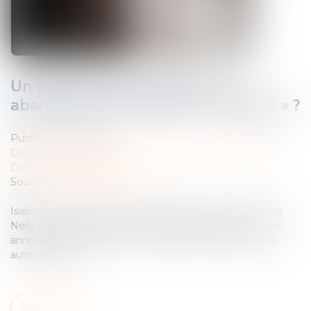
Un partenaire de Pacs peut-il
abandonner le domicile « conjugal » ?
Publié le :
01/10/2024
Droit de la famille, des personnes et de leur patrimoine
/
Divorce et séparation
Source :
www.service-public.fr
Isabelle vient d’avoir une violente dispute avec son amie
Nelly avec laquelle elle est pacsée depuis 2008. Nelly lui
annonce qu’elle quitte leur domicile pour s’établir à une
autre adresse...
Lire la suite