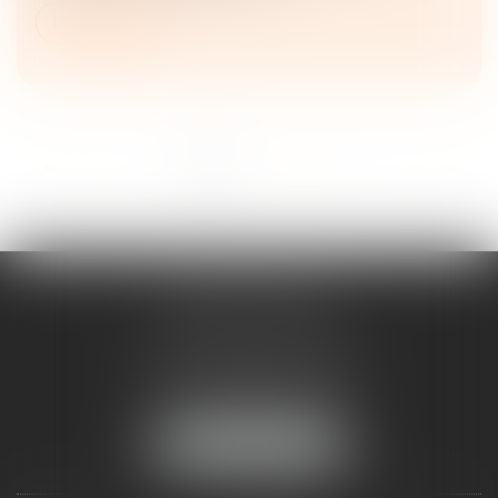
Lire la suite
<<
<
1
2
3
4
5
6
7
>
>>
ANNE BOSSON
2 Impasse de la Passerelle
74200 THONON-LES-BAINS
Tél :
04 50 17 24 56
NOUS LOCALISER