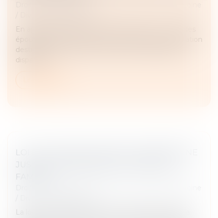
Droit de la famille, des personnes et de leur patrimoine
/
Divorce et séparation
En application de l’article 270 du Code civil, « L'un des
époux peut être tenu de verser à l'autre une prestation
destinée à compenser, autant qu'il est possible, la
disparité q...
Lire la suite
LOI DU 31 MAI 2024 VISANT À ASSURER UNE
JUSTICE PATRIMONIALE AU SEIN DE LA
FAMILLE
Droit de la famille, des personnes et de leur patrimoine
/
Divorce et séparation
La loi vise à mieux encadrer les conséquences de la