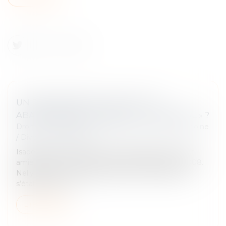
UN PARTENAIRE DE PACS PEUT-IL
ABANDONNER LE DOMICILE « CONJUGAL » ?
Droit de la famille, des personnes et de leur patrimoine
/
Divorce et séparation
Isabelle vient d’avoir une violente dispute avec son
amie Nelly avec laquelle elle est pacsée depuis 2008.
Nelly lui annonce qu’elle quitte leur domicile pour
s’établir à une au...
Lire la suite