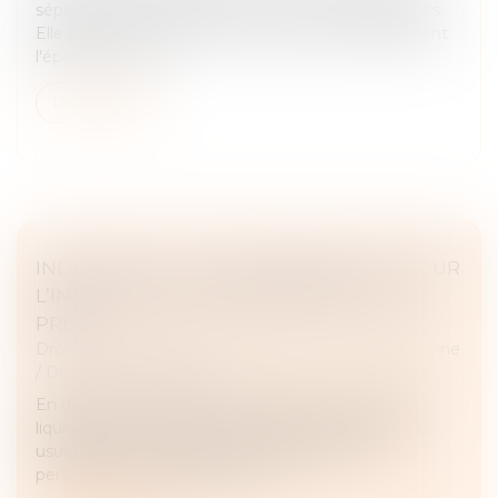
séparation de couple en cas de violences conjugales.
Elle prévoit en particulier de priver automatiquement
l'époux qui a tué...
Lire la suite
INDIVISION : QUELLE INDEMNISATION POUR
L’INDIVISAIRE QUI REMBOURSE SEUL LE
PRÊT ?
Droit de la famille, des personnes et de leur patrimoine
/
Divorce et séparation
En dépit d’un contentieux abondant autour de la
liquidation de l’indivision, l’opération reste épineuse,
usuellement enchevêtrée par des dépenses
personnelles engagées sur le bi...