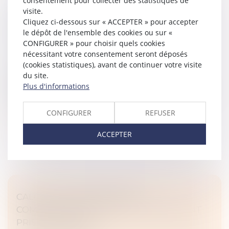
consentement pour collecter des statistiques de
visite.
COMMENT GÉRER LES VACANCES EN CAS
Cliquez ci-dessous sur « ACCEPTER » pour accepter
DE SÉPARATION?
le dépôt de l'ensemble des cookies ou sur «
Droit de la famille, des personnes et de leur patrimoine
CONFIGURER » pour choisir quels cookies
/
Divorce et séparation
nécessitant votre consentement seront déposés
(cookies statistiques), avant de continuer votre visite
Avec l’arrivée de l’été, les parents séparés
du site.
commencent à organiser les vacances d’été. Quel
Plus d'informations
calendrier fixer ? Où est-il possible de partir ? Qui paye
le trajet et les activité...
CONFIGURER
REFUSER
Lire la suite
ACCEPTER
CALCUL DE LA PRESTATION
COMPENSATOIRE : QUELS CRITÈRES SONT
PRIS EN COMPTE ?