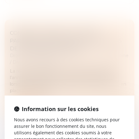
COMMENT S'EXERCE L'AUTORITÉ
PARENTALE DES PARENTS SÉPARÉS LORS
DE LA RENTRÉE SCOLAIRE ?
Droit de la famille, des personnes et de leur patrimoine
/
Divorce et séparation
La rentrée scolaire est une étape importante dans
l’année pour les parents et leurs enfants, surtout
lorsque les parents sont séparés. Il va falloir mettre en
place une nouvelle...
Lire la suite
Information sur les cookies
Nous avons recours à des cookies techniques pour
assurer le bon fonctionnement du site, nous
utilisons également des cookies soumis à votre