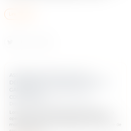
Lire la suite
ASSURANCE CONSTRUCTION : LE
DÉPASSEMENT DU MONTANT MAXIMAL
GARANTI PEUT EXCLURE TOUTE
COUVERTURE
Droit immobilier
/
Droit de la construction
Lorsqu'un contrat d'assurance limite sa garantie aux
opérations dont le coût n'excède pas un certain
montant, l'assuré ne peut prétendre à la couverture de
son assureur s'il int...