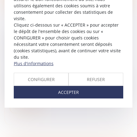
utilisons également des cookies soumis à votre
consentement pour collecter des statistiques de
visite.
Cliquez ci-dessous sur « ACCEPTER » pour accepter
le dépôt de l'ensemble des cookies ou sur «
RÉSILIATION D’UN MARCHÉ À FORFAIT ET
CONFIGURER » pour choisir quels cookies
nécessitant votre consentement seront déposés
MANQUEMENTS GRAVES DE
(cookies statistiques), avant de continuer votre visite
L’ENTREPRENEUR À SES OBLIGATIONS
du site.
CONTRACTUELLES
Plus d'informations
Droit immobilier
/
Droit de la construction
Un maître de l’ouvrage a confié à un entrepreneur la
CONFIGURER
REFUSER
réalisation d’un lot de plomberie dans le cadre de la
construction d’un nouveau magasin. Après la résiliation
ACCEPTER
du marché de t...
Lire la suite