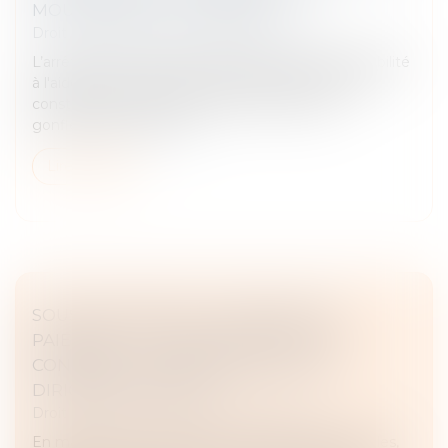
MOUVEMENTS DE TERRAIN
Droit immobilier
/
Droit de la construction
L’arrêté du 23 avril 2026 modifie les critères d'éligibilité
à l'aide pour la prévention des désordres dans les
constructions liés au phénomène de retrait-
gonflement des sols ar...
Lire la suite
SOUS-TRAITANCE ET GARANTIE DE
PAIEMENT : LA COUR DE CASSATION
CONFIRME LA RESPONSABILITÉ DU
DIRIGEANT DE DROIT
Droit immobilier
/
Droit de la construction
En matière de construction de maisons individuelles,