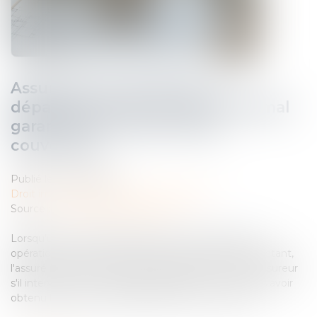
Assurance construction : le
dépassement du montant maximal
garanti peut exclure toute
couverture
Publié le :
07/08/2026
Droit immobilier
/
Droit de la construction
Source :
www.lemag-juridique.com
Lorsqu'un contrat d'assurance limite sa garantie aux
opérations dont le coût n'excède pas un certain montant,
l'assuré ne peut prétendre à la couverture de son assureur
s'il intervient sur un chantier dépassant ce seuil sans avoir
obtenu l'extension de garantie prévue au contrat...