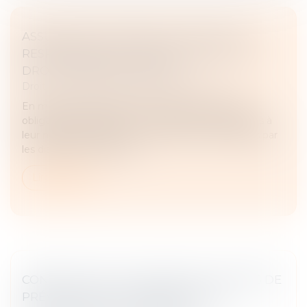
ASSURANCE DOMMAGES-OUVRAGE : LA
RESPONSABILITÉ CONTRACTUELLE DE
DROIT COMMUN ÉCARTÉE
Droit immobilier
/
Droit de la construction
En matière d’assurance dommages-ouvrage, les
obligations de l’assureur et les sanctions attachées à
leur méconnaissance sont strictement encadrées par
les dispositions d’ordre p...
Lire la suite
CONSTRUCTION : ÉLIGIBILITÉ AU FONDS DE
PRÉVENTION DU PHÉNOMÈNE DE