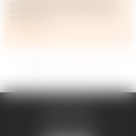
l’article L 241-9 du Code de la construction et de
l’habitation impose au constructeur de justifier d’une
garantie de paieme...
Lire la suite
...
<<
<
1
2
3
4
5
6
7
>
>>
ANNE BOSSON
2 Impasse de la Passerelle
74200 THONON-LES-BAINS
Tél :
04 50 17 24 56