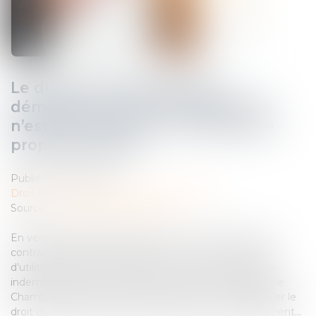
Le droit du propriétaire à la
démolition de tout empiétement
n’est pas soumis à un contrôle de
proportionnalité
Publié le :
18/10/2023
Droit immobilier
/
Droit de la construction
Source :
www.lemag-juridique.com
En vertu de l’article 545 du Code civil, nul ne peut être
contraint de céder sa propriété, si ce n’est pour cause
d’utilité publique, et moyennant une juste et préalable
indemnité. Sur le fondement de cet article, la Troisième
Chambre civile de la Cour de cassation vient de rappeler le
droit du propriétaire à la démolition de tout empiétement...