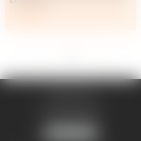
société d’architec...
Lire la suite
...
<<
<
7
8
9
10
11
12
13
>
>>
ANNE BOSSON
2 Impasse de la Passerelle
74200 THONON-LES-BAINS
Tél :
04 50 17 24 56
NOUS LOCALISER