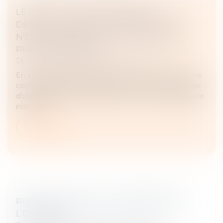
LE DROIT DU PROPRIÉTAIRE À LA
DÉMOLITION DE TOUT EMPIÉTEMENT
N’EST PAS SOUMIS À UN CONTRÔLE DE
PROPORTIONNALITÉ
Droit immobilier
/
Droit de la construction
En vertu de l’article 545 du Code civil, nul ne peut être
contraint de céder sa propriété, si ce n’est pour cause
d’utilité publique, et moyennant une juste et préalable
indemni...
Lire la suite
RISQUE SANITAIRE ET IMPROPRIÉTÉ DE
L’OUVRAGE