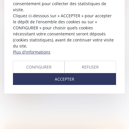
consentement pour collecter des statistiques de
visite.
Cliquez ci-dessous sur « ACCEPTER » pour accepter
le dépôt de l'ensemble des cookies ou sur «
CONFIGURER » pour choisir quels cookies
MÉTHODOLOGIE DU REPÉRAGE AMIANTE
nécessitant votre consentement seront déposés
(cookies statistiques), avant de continuer votre visite
AVANT DÉMOLITION OU TRAVAUX DE
du site.
DÉMOLITION
Plus d'informations
Droit immobilier
/
Droit de la construction
Le repérage amiante avant démolition doit être réalisé
CONFIGURER
REFUSER
sur des immeubles dont le permis de construire a été
délivré avant le 1er juillet 1997. Cette opération est
ACCEPTER
effectuée par...
Lire la suite