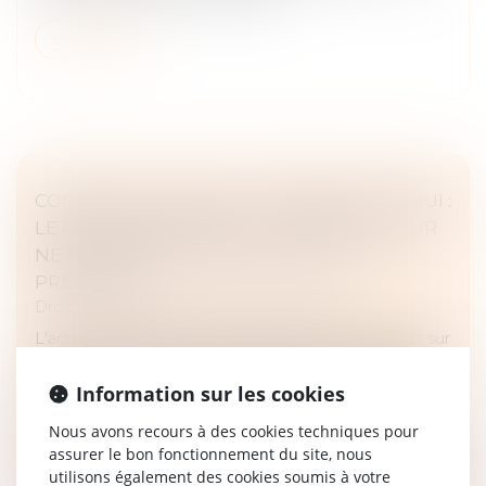
Lire la suite
CONSTRUCTION SUR LE TERRAIN D’AUTRUI :
LE REMBOURSEMENT DU CONSTRUCTEUR
NE DÉPEND PAS DE SON ÉVICTION
PRÉALABLE
Droit immobilier
/
Droit de la construction
L'action en remboursement de celui qui a construit sur
le terrain d'autrui avec des matériaux lui appartenant,
contre le propriétaire du fonds, prévue au troisième
Information sur les cookies
alinéa de l'a...
Nous avons recours à des cookies techniques pour
Lire la suite
assurer le bon fonctionnement du site, nous
utilisons également des cookies soumis à votre