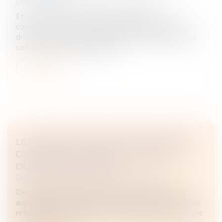
Droit immobilier
/
Droit de la construction
En vertu de l’article 1792 du Code civil, tout
constructeur d’un ouvrage est responsable de plein
droit, envers le maître d’ouvrage des dommages qui
compromettent la solidité de...
Lire la suite
LE DÉLAI POUR CONTESTER LE MÉMOIRE
DU CONSTRUCTEUR EST LIBREMENT
DÉFINI PAR LE CONTRAT
Droit immobilier
/
Droit de la construction
Des particuliers avaient confié à une entreprise,
aujourd’hui en redressement judiciaire, des travaux de
réfection d’une maison sous la maîtrise d’œuvre d’une