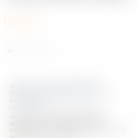
Lire la suite
QU'EST-CE QU'UNE EXTENSION DE
CONSTRUCTION QUAND LE PLU NE LE
PRÉCISE PAS ?
Droit immobilier
/
Droit de la construction
Une extension de construction s'entend d'un
agrandissement de la construction existante
présentant, outre un lien physique et fonctionnel avec
elle, des dimensions inférieures à...