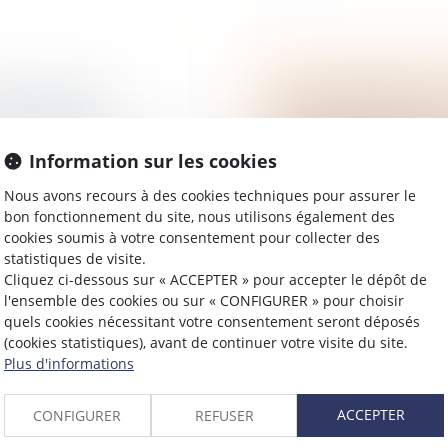
E VAUT PAS
SI LE CONTRAT A
UIVOQUE DE
PROFESSIONNELLE
NE PEUT ÊTRE C
Information sur les cookies
PROFESSIONNEL 
Nous avons recours à des cookies techniques pour assurer le
D'ŒUVRE
uel un entrepreneur
bon fonctionnement du site, nous utilisons également des
Droit immobilier
/
Dro
ement fixé à l’avance,
cookies soumis à votre consentement pour collecter des
 c...
statistiques de visite.
Saisie d’un litige rela
Cliquez ci-dessous sur « ACCEPTER » pour accepter le dépôt de
travaux de constructi
l'ensemble des cookies ou sur « CONFIGURER » pour choisir
écartée lors de la rec
quels cookies nécessitant votre consentement seront déposés
(cookies statistiques), avant de continuer votre visite du site.
Lire la suite
Plus d'informations
ACCEPTER
CONFIGURER
REFUSER