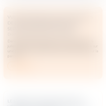
VUE SUR PROPRIÉTÉ : ÉCHEC DES RÈGLES
DE DISTANCE EN PRÉSENCE D’UNE
SERVITUDE GREVANT LE FONDS
Droit immobilier
/
Droit de la construction
Dans un litige porté devant la Cour de cassation le 6
juillet dernier, les propriétaires d'une maison édifiée sur
une parcelle, comprenant deux fenêtres donnant sur la
parcelle...
Lire la suite
LE MAÎTRE D’OUVRAGE NE DOIT PAS