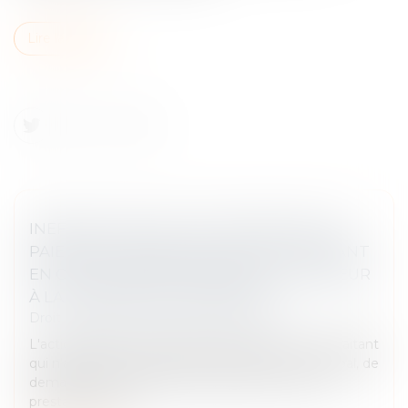
Lire la suite
INEFFICACITÉ DE L’ACTION DIRECTE EN
PAIEMENT EXERCÉ PAR LE SOUS-TRAITANT
EN CAS DE MISE EN DEMEURE POSTÉRIEUR
À LA LIQUIDATION JUDICIAIRE
Droit immobilier
/
Droit de la construction
L'action directe en paiement permet à un sous-traitant
qui n'aurait pas été payé par l'entrepreneur principal, de
demander au maître d'ouvrage le paiement des
prestations qui lu...