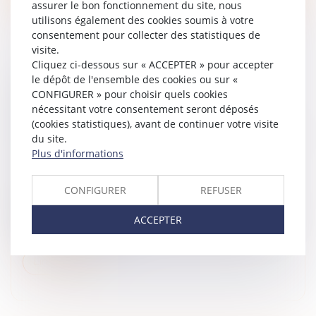
assurer le bon fonctionnement du site, nous
utilisons également des cookies soumis à votre
consentement pour collecter des statistiques de
visite.
Cliquez ci-dessous sur « ACCEPTER » pour accepter
le dépôt de l'ensemble des cookies ou sur «
LE COÛT DES OUVRAGES DONT LA
CONFIGURER » pour choisir quels cookies
RÉALISATION CONDITIONNE
nécessitant votre consentement seront déposés
L'AUTORISATION DE CONSTRUIRE DOIT
(cookies statistiques), avant de continuer votre visite
ÊTRE INTÉGRÉ DANS LE PRIX FORFAITAIRE,
du site.
SINON FAIRE L’OBJET D’UN CHIFFRAGE
Plus d'informations
Droit immobilier
/
Droit de la construction
Dans un arrêt du 13 juillet 2023, la Cour de cassation
CONFIGURER
REFUSER
rappelle que le maître de l'ouvrage doit être
exactement informé du coût total de la construction
ACCEPTER
projetée, pour lui évite...
Lire la suite