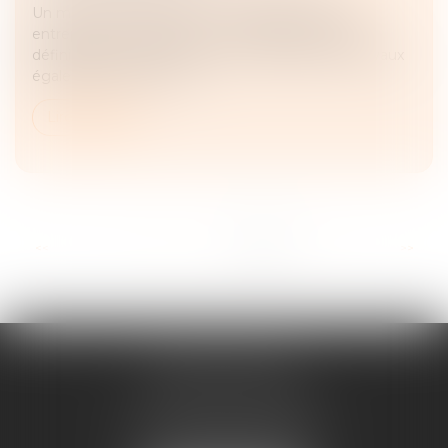
Un marché à forfait est un contrat par lequel un
entrepreneur s’engage, en contrepartie d’un prix
définitivement fixé à l’avance, à effectuer des travaux
également définis. Ce c...
Lire la suite
...
<<
<
7
8
9
10
11
12
13
>
>>
ANNE BOSSON
2 Impasse de la Passerelle
74200 THONON-LES-BAINS