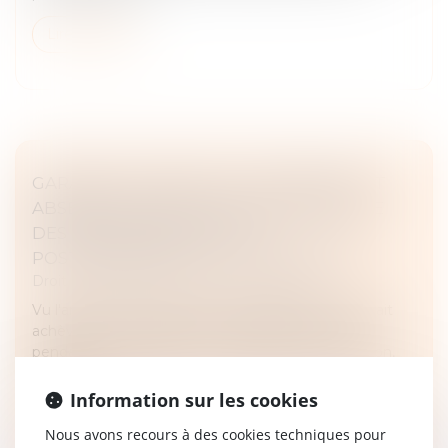
Lire la suite
GARANTIE DE PARFAIT ACHÈVEMENT ET
ABSENCE DE NOTIFICATION PRÉALABLE
DES DÉSORDRES RÉVÉLÉS
POSTÉRIEUREMENT À LA RÉCEPTION
Droit immobilier
/
Droit de la construction
Vu l'article 1792-6 du Code civil, la garantie de parfait
achèvement, à laquelle l'entrepreneur est tenu
pendant un délai d'un an, à compter de la réception,
s'étend à...
Information sur les cookies
Lire la suite
Nous avons recours à des cookies techniques pour