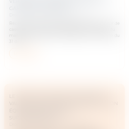
VÉRIFIER LA DATE DE DÉLIVRANCE DE LA
GARANTIE DE PAIEMENT
Droit immobilier
/
Droit de la construction
Récemment, la Troisième Chambre civile de la Cour de
cassation a affirmé que l’obligation de vérification du
maître de l’ouvrage, en vertu de l’article 14-1 de la loi du
31 déce...
Lire la suite
LE SILENCE DU MAÎTRE D’OUVRAGE NE
VAUT PAS ACCEPTATION EXPRESSE ET NON
ÉQUIVOQUE DE TRAVAUX
SUPPLÉMENTAIRES
Droit immobilier
/
Droit de la construction