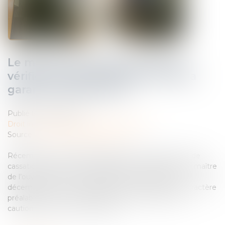
Le maître d’ouvrage ne doit pas
vérifier la date de délivrance de la
garantie de paiement
Publié le :
26/07/2023
Droit immobilier
/
Droit de la construction
Source :
www.lemag-juridique.com
Récemment, la Troisième Chambre civile de la Cour de
cassation a affirmé que l’obligation de vérification du maître
de l’ouvrage, en vertu de l’article 14-1 de la loi du 31
décembre 1975, ne s’étend pas à la vérification du caractère
préalable ou concomitant de la remise de l’acte de
cautionnement au sous-traitant...