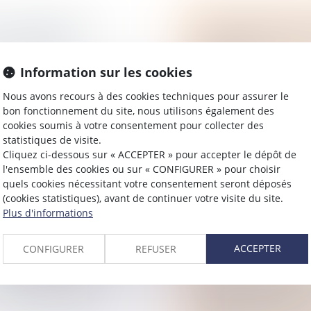
 AU DÉFICIT DE
L'ASSUREUR PEUT
 CASSATION
L'ACHETEUR MÊM
RÉSERVES
Information sur les cookies
Droit immobilier
/
Dro
 en matière de droit
Nous avons recours à des cookies techniques pour assurer le
 plus
La seule circonstance
bon fonctionnement du site, nous utilisons également des
sions de l'archit...
réserves lors de la r
cookies soumis à votre consentement pour collecter des
maintenir l'obligatio
statistiques de visite.
Cliquez ci-dessous sur « ACCEPTER » pour accepter le dépôt de
Lire la suite
l'ensemble des cookies ou sur « CONFIGURER » pour choisir
quels cookies nécessitant votre consentement seront déposés
(cookies statistiques), avant de continuer votre visite du site.
Plus d'informations
ACCEPTER
CONFIGURER
REFUSER
E -RÉNOVATION
TRAVAUX CONFIÉ
SPOSITIF COUP
TRAITANT PARTI
OPPOSABILITÉ DE