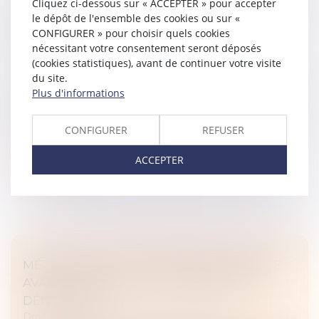
Cliquez ci-dessous sur « ACCEPTER » pour accepter
LE REMBOURSEMENT DU CONSTRUCTEUR
le dépôt de l'ensemble des cookies ou sur «
NE DÉPEND PAS DE SON ÉVICTION
CONFIGURER » pour choisir quels cookies
PRÉALABLE
nécessitant votre consentement seront déposés
(cookies statistiques), avant de continuer votre visite
Droit immobilier
/
Droit de la construction
du site.
L'action en remboursement de celui qui a construit sur
Plus d'informations
le terrain d'autrui avec des matériaux lui appartenant,
contre le propriétaire du fonds, prévue au troisième
alinéa de l'a...
CONFIGURER
REFUSER
Lire la suite
ACCEPTER
MÉTHODOLOGIE DU REPÉRAGE AMIANTE
AVANT DÉMOLITION OU TRAVAUX DE
DÉMOLITION
Droit immobilier
/
Droit de la construction