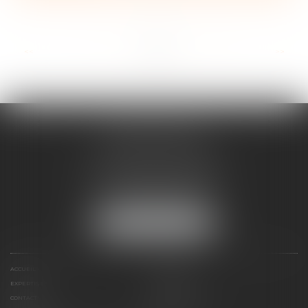
...
<<
<
7
8
9
10
11
12
13
>
>>
ANNE BOSSON
2 Impasse de la Passerelle
74200 THONON-LES-BAINS
Tél :
04 50 17 24 56
NOUS LOCALISER
ACCUEIL
ANNE BOSSON
EXPERTISES
RDV EN LIGNE
CONTACT
HONORAIRES