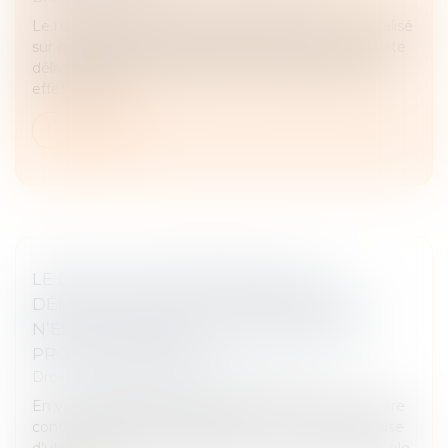
Le repérage amiante avant démolition doit être réalisé
sur des immeubles dont le permis de construire a été
délivré avant le 1er juillet 1997. Cette opération est
effectuée par...
Lire la suite
LE DROIT DU PROPRIÉTAIRE À LA
DÉMOLITION DE TOUT EMPIÉTEMENT
N’EST PAS SOUMIS À UN CONTRÔLE DE
PROPORTIONNALITÉ
Droit immobilier
/
Droit de la construction
En vertu de l’article 545 du Code civil, nul ne peut être
contraint de céder sa propriété, si ce n’est pour cause
d’utilité publique, et moyennant une juste et préalable