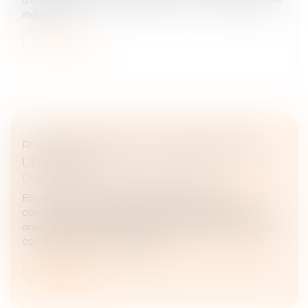
indemni...
Lire la suite
RISQUE SANITAIRE ET IMPROPRIÉTÉ DE
L’OUVRAGE
Droit immobilier
/
Droit de la construction
En vertu de l’article 1792 du Code civil, tout
constructeur d’un ouvrage est responsable de plein
droit, envers le maître d’ouvrage des dommages qui
compromettent la solidité de...
Lire la suite