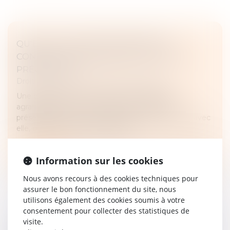
QU'EST-CE QU'UNE EXTENSION DE
CONSTRUCTION QUAND LE PLU NE LE
PRÉCISE PAS ?
Droit immobilier
/
Droit de la construction
Une extension de construction s'entend d'un
agrandissement de la construction existante
présentant, outre un lien physique et fonctionnel avec
elle, des dimensions inférieures à...
Lire la suite
Information sur les cookies
Nous avons recours à des cookies techniques pour
assurer le bon fonctionnement du site, nous
utilisons également des cookies soumis à votre
consentement pour collecter des statistiques de
visite.
CONSTRUCTION SUR LE TERRAIN D’AUTRUI :