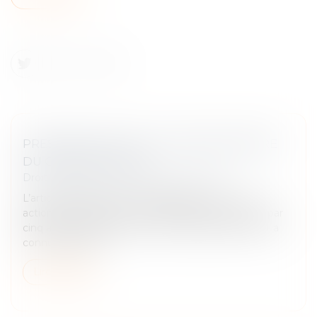
PRESCRIPTION DE L’ACTION RÉCURSOIRE
DU CONSTRUCTEUR
Droit immobilier
/
Droit de la construction
L’article 2224 du Code civil disposant que : « Les
actions personnelles ou mobilières se prescrivent par
cinq ans à compter du jour où le titulaire d'un droit a
connu ou aurait...
Lire la suite