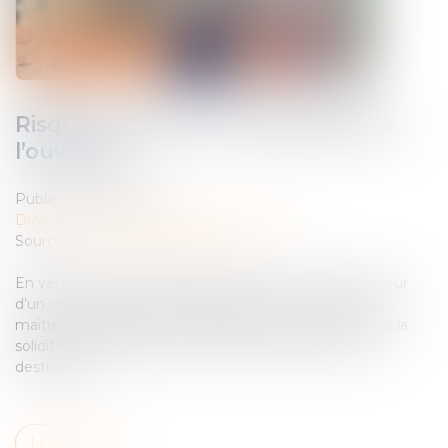
Risque sanitaire et impropriété de
l’ouvrage
Publié le :
29/09/2023
Droit immobilier
/
Droit de la construction
Source :
www.lemag-juridique.com
En vertu de l’article 1792 du Code civil, tout constructeur
d’un ouvrage est responsable de plein droit, envers le
maître d’ouvrage des dommages qui compromettent la
solidité de l’ouvrage ou qui le rendent impropre à sa
destination...
Lire la suite