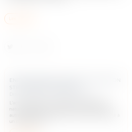
Lire la suite
ENRICHISSEMENT INJUSTIFIÉ : UNE ACTION
STRICTEMENT SUBSIDIAIRE !
Droit immobilier
/
Droit de la construction
L’action fondée sur l’enrichissement injustifié, de
nature subsidiaire, ne peut être exercée lorsqu’une
autre action est possible, même si celle-ci se heurte à
un obstacle de dr...