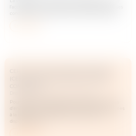
La validité d’un contrat de sous-traitance dépend de
l’acceptation du sous-traitant et de l’agrément de ses
conditions de paiement par le maître de l’ouvrage...
Lire la suite
CERTIFICATS D’ÉCONOMIES D’ÉNERGIE
(CEE) : ENCORE DES MODIFICATIONS À
CONNAÎTRE
Droit immobilier
/
Droit de la construction
Pour rappel, le dispositif des certificats d’économies
d’énergie est une participation des entreprises privées
à la rénovation énergétique des bâtiments. Ce
dispositif fait l’ob...
Lire la suite