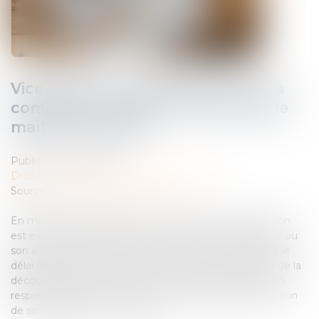
Vice caché : la prescription court à
compter de la mise en cause par le
maître d’ouvrage
Publié le :
13/06/2025
Droit immobilier
/
Droit de la construction
Source :
www.lemag-juridique.com
En matière de garantie des vices cachés, lorsque l’action
est exercée de manière récursoire par un constructeur ou
son assureur à l’encontre du fournisseur de matériaux, le
délai de prescription biennale ne court pas à compter de la
découverte du vice, mais à compter de l’assignation en
responsabilité du constructeur ou, à défaut, de l’exécution
de son obligation de réparation...