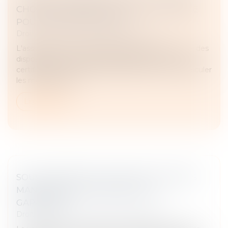
CHOISIR DEMANDE UN GUICHET UNIQUE
POUR TOUTES LES AIDES
Droit immobilier
/
Droit de la construction
L'association UFC-Que Choisir dénonce « l'échec » des
dispositifs actuels d'aides MaPrimeRénov' ou les
certificats d'économies d'énergie (CEE) à faire basculer
les ménages vers...
Lire la suite
SOUS-TRAITANCE : PAS DE NULLITÉ SANS
MANQUEMENT PRÉALABLE AUX
GARANTIES
Droit immobilier
/
Droit de la construction