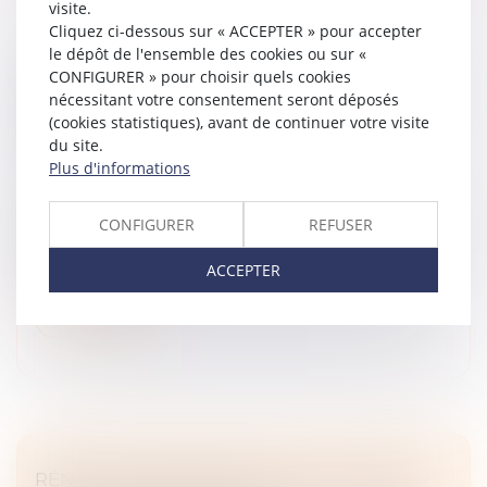
visite.
Cliquez ci-dessous sur « ACCEPTER » pour accepter
le dépôt de l'ensemble des cookies ou sur «
CONSTRUCTION ET LOGEMENT : LES
CONFIGURER » pour choisir quels cookies
PERMIS DE CONSTRUIRE DÉLIVRÉS ENTRE
nécessitant votre consentement seront déposés
2021 ET 2024 PROLONGÉS PAR UN
(cookies statistiques), avant de continuer votre visite
du site.
NOUVEAU DÉCRET
Plus d'informations
Droit immobilier
/
Droit de la construction
Ce mardi 27 mai a été publié le décret prorogeant le
CONFIGURER
REFUSER
délai de validité des autorisations d'urbanisme
délivrées entre le 1er janvier 2021 et le 28 mai 2024. Ce
ACCEPTER
texte concrétise l...
Lire la suite
RÉNOVATION ÉNERGÉTIQUE : L'UFC-QUE