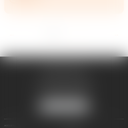
...
<<
<
1
2
3
4
5
6
7
>
>>
ANNE BOSSON
2 Impasse de la Passerelle
74200 THONON-LES-BAINS
Tél :
04 50 17 24 56
NOUS LOCALISER
ACCUEIL
ANNE BOSSON