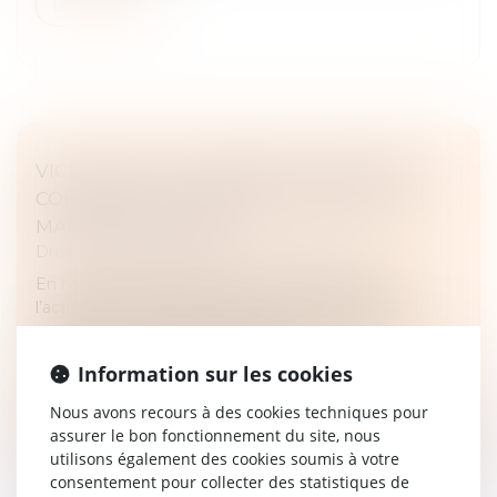
Lire la suite
VICE CACHÉ : LA PRESCRIPTION COURT À
COMPTER DE LA MISE EN CAUSE PAR LE
MAÎTRE D’OUVRAGE
Droit immobilier
/
Droit de la construction
En matière de garantie des vices cachés, lorsque
l’action est exercée de manière récursoire par un
constructeur ou son assureur à l’encontre du
fournisseur de matériaux, le déla...
Information sur les cookies
Lire la suite
Nous avons recours à des cookies techniques pour
assurer le bon fonctionnement du site, nous
utilisons également des cookies soumis à votre
consentement pour collecter des statistiques de