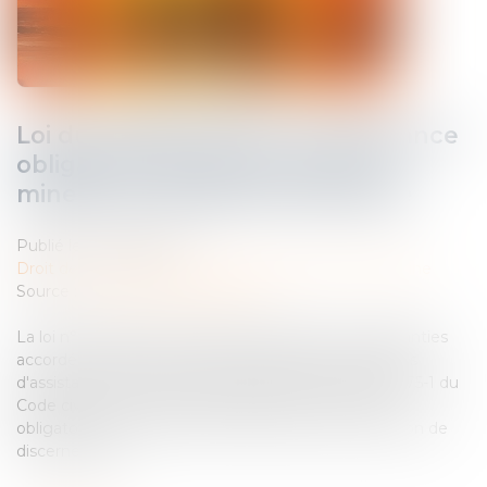
Loi du 13 juillet 2026 : une assistance
obligatoire par avocat pour les
mineurs en assistance éducative
Publié le :
28/07/2026
Droit de la famille, des personnes et de leur patrimoine
Source :
www.lemag-juridique.com
La loi n° 2026-630 du 13 juillet 2026 renforce les garanties
accordées aux mineurs dans le cadre des procédures
d'assistance éducative. Elle modifie l'actuel article 375-1 du
Code civil afin de rendre l'assistance par un avocat
obligatoire pour tout mineur concerné, sans condition de
discernement....