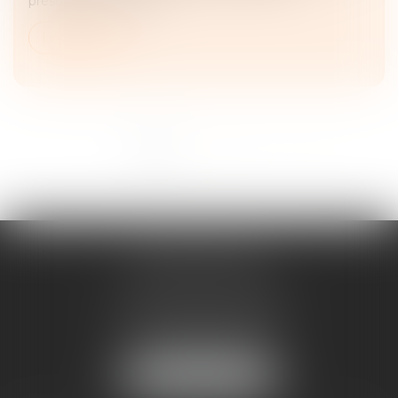
présomptifs. Elle sup...
Lire la suite
<<
<
1
2
3
4
>
>>
ANNE BOSSON
2 Impasse de la Passerelle
74200 THONON-LES-BAINS
Tél :
04 50 17 24 56
NOUS LOCALISER