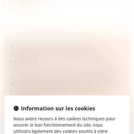
Lire la suite
INSTRUCTION EN FAMILLE SANS
AUTORISATION : CONDAMNATION DES
PARENTS
Droit de la famille, des personnes et de leur patrimoine
Deux parents pratiquent l’instruction en famille pour
leurs enfants. Le 10 mars 2023, ils reçoivent une mise
en demeure d’inscrire leurs enfants dans un
établissement scolaire....
Information sur les cookies
Lire la suite
Nous avons recours à des cookies techniques pour
assurer le bon fonctionnement du site, nous
utilisons également des cookies soumis à votre