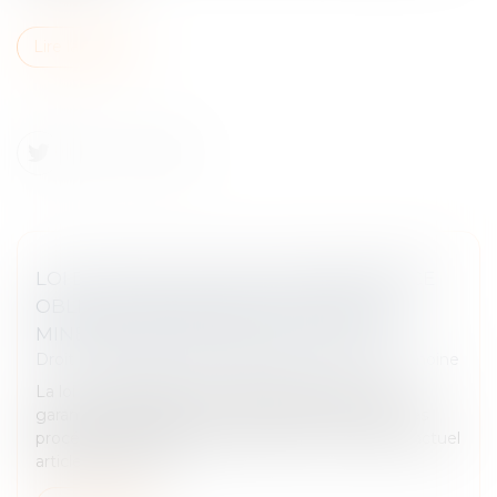
Lire la suite
LOI DU 13 JUILLET 2026 : UNE ASSISTANCE
OBLIGATOIRE PAR AVOCAT POUR LES
MINEURS EN ASSISTANCE ÉDUCATIVE
Droit de la famille, des personnes et de leur patrimoine
La loi n° 2026-630 du 13 juillet 2026 renforce les
garanties accordées aux mineurs dans le cadre des
procédures d'assistance éducative. Elle modifie l'actuel
article 375-1 du Co...