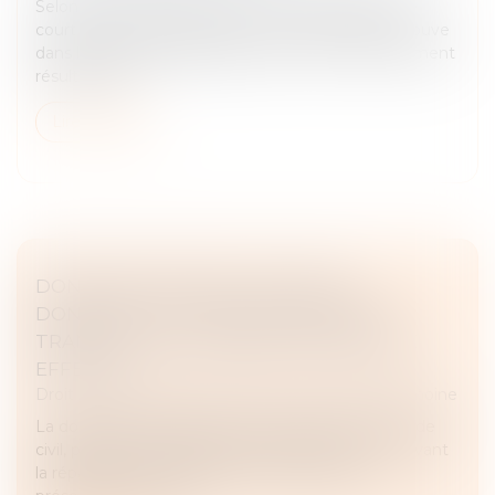
Selon l’article 2234 du Code civil, la prescription ne
court pas ou est suspendue contre celui qui se trouve
dans l’impossibilité d’agir par suite d’un empêchement
résultant de...
Lire la suite
DONATION-PARTAGE OU SIMPLE
DONATION ? LA COUR DE CASSATION
TRANCHE SUR L’EXIGENCE DE PARTAGE
EFFECTIF
Droit de la famille, des personnes et de leur patrimoine
La donation-partage, prévue à l’article 1075 du Code
civil, permet à un ascendant d’organiser de son vivant
la répartition de ses biens entre ses héritiers