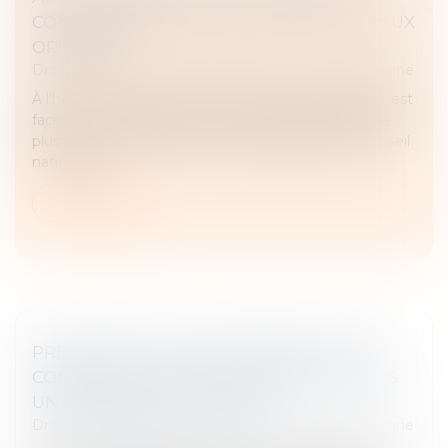
CONCILIER DROIT AU SECRET ET ACCÈS AUX
ORIGINES ?
Droit de la famille, des personnes et de leur patrimoine
À l'heure où la recherche des origines de naissance est
facilitée par les réseaux sociaux et par la pratique de
plus en plus répandue des tests génétiques, le Conseil
national d...
Lire la suite
PRESCRIPTION D’UNE CRÉANCE ENTRE
CONCUBINS : LE CONCUBINAGE N’EST PAS
UN EMPÊCHEMENT D’AGIR
Droit de la famille, des personnes et de leur patrimoine