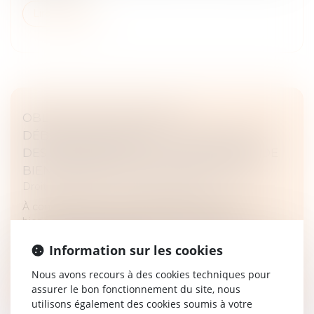
Lire la suite
OBLIGATIONS LÉGALES DE
DÉBROUSSAILLEMENT : L'INFORMATION
DES ACQUÉREURS ET DES LOCATAIRES DE
BIENS DEVIENT OBLIGATOIRE EN 2025
Droit immobilier
/
Droit de la propriété
À compter du 1er janvier 2025, les propriétaires de
biens immobiliers situés dans des territoires
particulièrement exposés au risque d'incendie devront
Information sur les cookies
informer les acquéreurs e...
Nous avons recours à des cookies techniques pour
Lire la suite
assurer le bon fonctionnement du site, nous
utilisons également des cookies soumis à votre