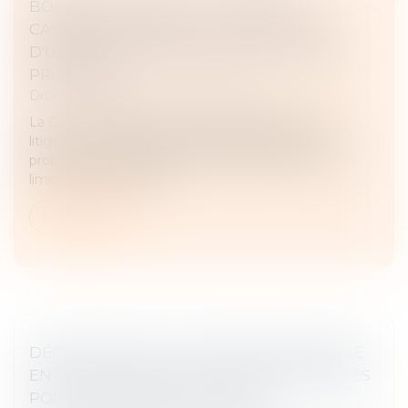
BORNAGE LITIGIEUX : LA COUR DE
CASSATION RAPPELLE L'IMPORTANCE
D'UNE ANALYSE PRÉCISE DES TITRES DE
PROPRIÉTÉ
Droit immobilier
/
Droit de la propriété
La Cour de cassation a récemment été saisie d’un
litige ou un syndicat des copropriétaires et les
propriétaires de parcelles voisines se disputaient les
limites de leurs terrain...
Lire la suite
DÉCLARATION ET AUTORISATION DE MISE
EN LOCATION : NOUVELLES COMPÉTENCES
POUR LES MAIRES ET LES EPCI