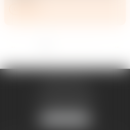
Lire la suite
<<
<
1
2
3
4
5
6
7
>
>>
ANNE BOSSON
2 Impasse de la Passerelle
74200 THONON-LES-BAINS
Tél :
04 50 17 24 56
NOUS LOCALISER