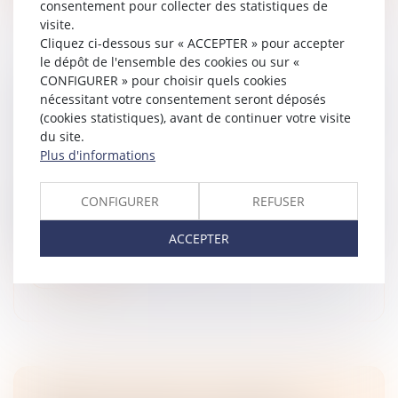
consentement pour collecter des statistiques de
visite.
Cliquez ci-dessous sur « ACCEPTER » pour accepter
le dépôt de l'ensemble des cookies ou sur «
CONFIGURER » pour choisir quels cookies
MANQUEMENT À L'OBLIGATION DE
nécessitant votre consentement seront déposés
DÉLIVRANCE CONFORME POUR UN CHEMIN
(cookies statistiques), avant de continuer votre visite
D'ACCÈS NON AMÉNAGEABLE
du site.
Droit immobilier
/
Droit de la propriété
Plus d'informations
Dans un arrêt du 5 décembre 2024, la Cour de
cassation a confirmé la décision de la cour d'appel
CONFIGURER
REFUSER
ayant retenu que des vendeurs avaient manqué à leur
obligation de délivrance con...
ACCEPTER
Lire la suite