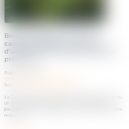
Bornage litigieux : la Cour de
cassation rappelle l'importance
d'une analyse précise des titres de
propriété
Publié le :
11/12/2024
Droit immobilier
/
Droit de la propriété
Source :
www.lemag-juridique.com
La Cour de cassation a récemment été saisie d’un litige ou
un syndicat des copropriétaires et les propriétaires de
parcelles voisines se disputaient les limites de leurs terrains
respectifs...