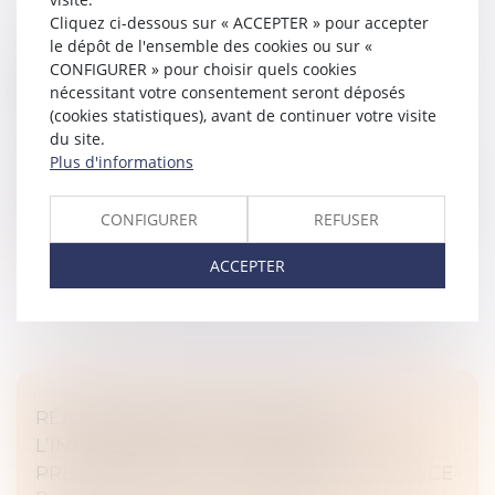
Cliquez ci-dessous sur « ACCEPTER » pour accepter
le dépôt de l'ensemble des cookies ou sur «
UNE AGENCE GARDE-T-ELLE SON DROIT À
CONFIGURER » pour choisir quels cookies
INDEMNISATION EN CAS DE VENTE AVEC
nécessitant votre consentement seront déposés
BAISSE DE PRIX ?
(cookies statistiques), avant de continuer votre visite
Droit immobilier
/
Droit de la propriété
du site.
Plus d'informations
La vente à des conditions différentes de celles du
mandat n’ouvre pas droit à indemnisation si les parties
traitent en direct...
CONFIGURER
REFUSER
Lire la suite
ACCEPTER
RÉALISATION DES TRAVAUX PAR
L’INTERMÉDIAIRE DU GÉRANT DE LA SCI :
PRÉSOMPTION DE CONNAISSANCE DU VICE