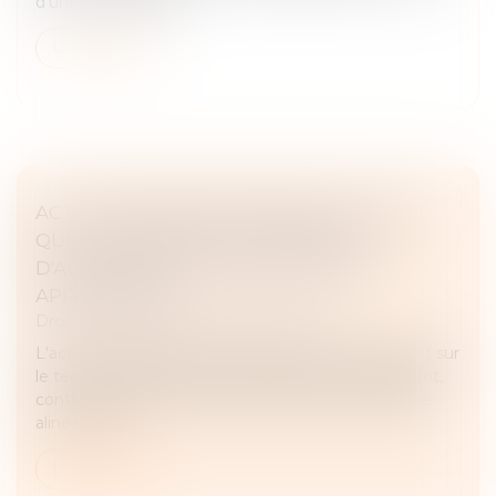
d'une servitude de...
Lire la suite
ACTION EN REMBOURSEMENT DE CELUI
QUI A CONSTRUIT SUR LE TERRAIN
D'AUTRUI AVEC DES MATÉRIAUX LUI
APPARTENANT
Droit immobilier
/
Droit de la propriété
L'action en remboursement de celui qui a construit sur
le terrain d'autrui avec des matériaux lui appartenant,
contre le propriétaire du fonds, prévue au troisième
alinéa de l'a...
Lire la suite