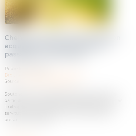
Chemin communal et prescription
acquisitive d’une servitude de
passage non équivoque
Publié le :
18/10/2023
Droit immobilier
/
Droit de la propriété
Source :
www.lemag-juridique.com
Soutenant que leurs parcelles étaient enclavées, des
particuliers avaient assigné les propriétaires de parcelles
limitrophes, en reconnaissance de l'existence d'une
servitude de passage et en fixation de l'assiette par
prescription acquisitive...