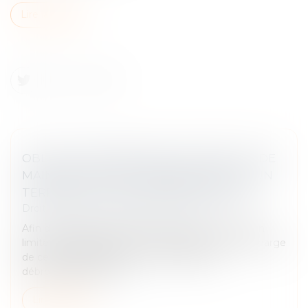
Lire la suite
OBLIGATION DÉBROUSSAILLEMENT ET DE
MAINTIEN EN ÉTAT DÉBROUSSAILLÉ D’UN
TERRAIN LOCALISÉ EN ZONE URBAINE
Droit immobilier
/
Droit de la propriété
Afin de limiter les incendies, ou tout du moins d’en
limiter la propagation, le Code forestier met à la charge
de certains propriétaires une obligation de
débroussaillement, les...
Lire la suite