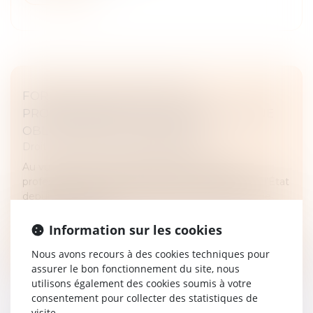
FORMATION CONTINUE DES
PROFESSIONNELS DE L’IMMOBILIER : UNE
OBLIGATION POUR EXERCER
Droit immobilier
/
Droit de la propriété
Au vu des enjeux et des risques financiers, les
professions immobilières sont très encadrées par l’État
depuis plus de 50 ans. Travailler dans le domaine de
l’immobilier exige l...
Information sur les cookies
Lire la suite
Nous avons recours à des cookies techniques pour
assurer le bon fonctionnement du site, nous
utilisons également des cookies soumis à votre
consentement pour collecter des statistiques de
visite.