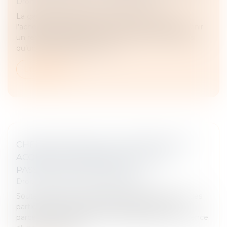
Droit immobilier
/
Droit de la propriété
La garantie légale des vices cachés permet à
l’acheteur d’un bien affecté d’un vice caché d’obtenir
un remboursement total ou partiel d’un achat ainsi
qu’une indemnisation en ca...
Lire la suite
CHEMIN COMMUNAL ET PRESCRIPTION
ACQUISITIVE D’UNE SERVITUDE DE
PASSAGE NON ÉQUIVOQUE
Droit immobilier
/
Droit de la propriété
Soutenant que leurs parcelles étaient enclavées, des
particuliers avaient assigné les propriétaires de
parcelles limitrophes, en reconnaissance de l'existence