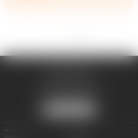
<<
<
1
2
3
4
5
6
7
>
>>
ANNE BOSSON
2 Impasse de la Passerelle
74200 THONON-LES-BAINS
Tél :
04 50 17 24 56
NOUS LOCALISER
ACCUEIL
ANNE BOSSON
EXPERTISES
RDV EN LIGNE