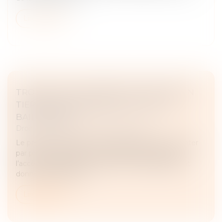
Lire la suite
TROUBLE DE JOUISSANCE CAUSÉ PAR UN
TIERS ET RESPONSABILITÉ DE LA SCI
BAILLERESSE
Droit immobilier
/
Droit de la propriété
Le preneur d’un bail commercial, ayant fait constater
par procès-verbal de Commissaire de justice que
l’accès au parking pour lequel il lui était également
donné bail, était cad...
Lire la suite