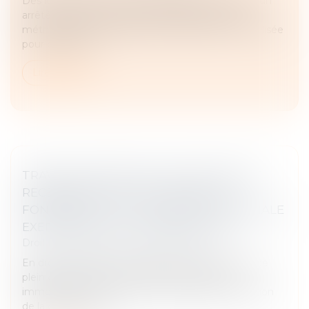
Dès lors qu’un immeuble exproprié a fait l’objet d’un
arrêté d’insalubrité à titre irrémédiable, seule la
méthode de la récupération foncière peut être utilisée
pour calculer le...
Lire la suite
TRAVAUX INITIÉS PAR L’USUFRUITIER ET
RECEVABILITÉ DE L’ACTION SUR LE
FONDEMENT DE LA GARANTIE DÉCENNALE
EXERCÉE PAR LE NU PROPRIÉTAIRE
Droit immobilier
/
Droit de la propriété
En droit immobilier, l’accession à la propriété est de
plein droit lors de la conclusion d’une vente
immobilière, sinon au fur et à mesure de l'édification
de la construction. L...