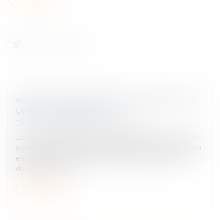
RÉTRACTATION D’UN AVANT-CONTRAT DE
VENTE EN IMMOBILIER
Droit immobilier
/
Droit de la propriété
Lors d’un achat d’un bien immobilier, il y a souvent un
avant-contrat (compromis ou promesse de vente), qui
est signé. Un futur acquéreur peut-il revenir sur sa
décision d’achat...
Lire la suite