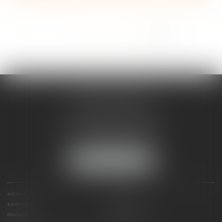
<<
<
1
2
3
4
5
6
7
>
>>
ANNE BOSSON
2 Impasse de la Passerelle
74200 THONON-LES-BAINS
Tél :
04 50 17 24 56
NOUS LOCALISER
ACCUEIL
ANNE BOSSON
EXPERTISES
RDV EN LIGNE
CONTACT
HONORAIRES