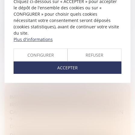
Cliquez ci-dessous sur « ACCEPTER » pour accepter
IMMOBILIÈRE : QUELLES CONSÉQUENCES ?
le dépôt de l'ensemble des cookies ou sur «
Droit immobilier
/
Droit de la propriété
CONFIGURER » pour choisir quels cookies
nécessitant votre consentement seront déposés
Le droit de préemption urbain est la priorité accordée
(cookies statistiques), avant de continuer votre visite
à une collectivité locale pour acquérir un bien
du site.
immobilier dans le cadre d’une vente ou d’une
Plus d'informations
donation...
Lire la suite
CONFIGURER
REFUSER
ACCEPTER
IMMEUBLE INSALUBRE À TITRE
IRRÉMÉDIABLE : QUELLE MÉTHODE POUR
CALCULER L’INDEMNITÉ D’EXPROPRIATION
?
Droit immobilier
/
Droit de la propriété