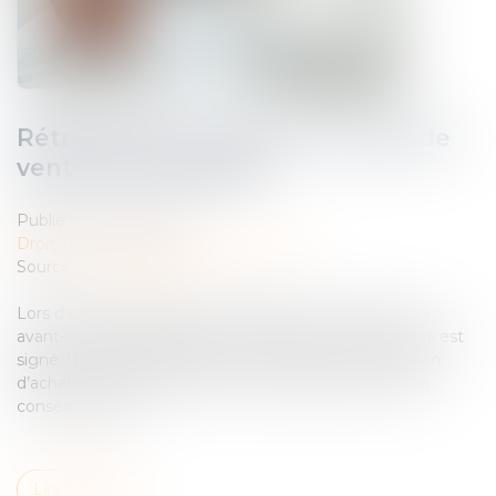
Rétractation d’un avant-contrat de
vente en Immobilier
Publié le :
14/06/2023
Droit immobilier
/
Droit de la propriété
Source :
www.legifiscal.fr
Lors d’un achat d’un bien immobilier, il y a souvent un
avant-contrat (compromis ou promesse de vente), qui est
signé. Un futur acquéreur peut-il revenir sur sa décision
d’achat immobilier. Et dans ce cas, quelles en sont les
conséquences ?..
Lire la suite