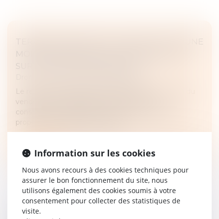
TERRAIN INCONSTRUCTIBLE DU FAIT D’UNE
MODIFICATION DU PLU : CONSÉQUENCE
SUR LA VENTE IMMOBILIÈRE
Droit immobilier
/
Droit de la propriété
Le respect de l'obligation de délivrance conforme du
vendeur d'un terrain vendu comme étant
constructible, s'apprécie à la date du transfert de
propriété, au regard des disposit...
Lire la suite
Information sur les cookies
Nous avons recours à des cookies techniques pour
assurer le bon fonctionnement du site, nous
utilisons également des cookies soumis à votre
consentement pour collecter des statistiques de
visite.
DROIT DE PRÉEMPTION URBAIN ET VENTE